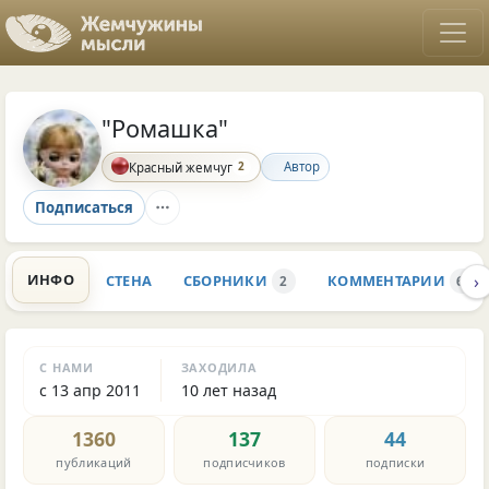
"Ромашка"
2
Автор
Красный жемчуг
Подписаться
›
ИНФО
СТЕНА
СБОРНИКИ
КОММЕНТАРИИ
2
6.7K
С НАМИ
ЗАХОДИЛА
с 13 апр 2011
10 лет назад
1360
137
44
публикаций
подписчиков
подписки