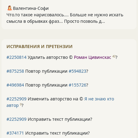
Валентина-Софи
Что.то такое нарисовалось.... Больше не нужно искать
смысла в обрывках фраз... Просто позволь д...
ИСПРАВЛЕНИЯ И ПРЕТЕНЗИИ
#2250814
Удалить авторство ©
Роман Цивинскас
?
42
#875258
Повтор публикации
#594823
?
#496984
Повтор публикации
#155726
?
#2252909
Изменить авторство на ©
Я не знаю кто
автор
?
0
#2252909
Исправить текст публикации?
#374171
Исправить текст публикации?