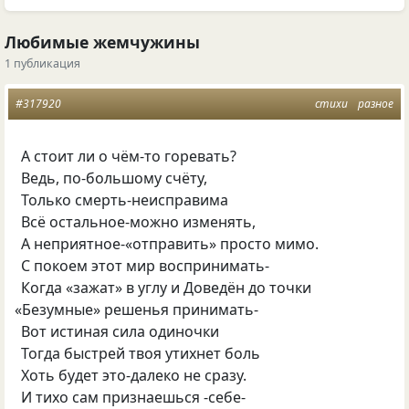
Любимые жемчужины
1 публикация
#317920
стихи
разное
А стоит ли о чём-то горевать?
Ведь, по-большому счёту,
Только смерть-неисправима
Всё остальное-можно изменять,
А неприятное-«отправить» просто мимо.
С покоем этот мир воспринимать-
Когда
«
зажат» в углу и Доведён до точки
«
Безумные» решенья принимать-
Вот истиная сила одиночки
Тогда быстрей твоя утихнет боль
Хоть будет это-далеко не сразу.
И тихо сам признаешься -себе-