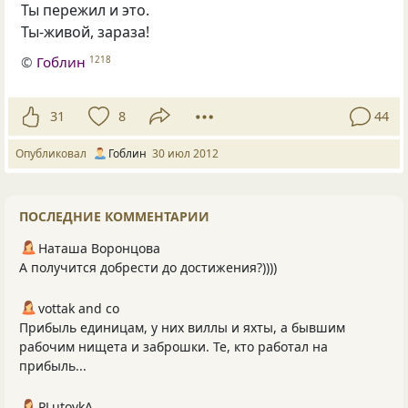
Ты пережил и это.
Ты-живой, зараза!
©
Гоблин
1218
31
8
44
Опубликовал
Гоблин
30 июл 2012
ПОСЛЕДНИЕ КОММЕНТАРИИ
Наташа Воронцова
А получится добрести до достижения?))))
vottak and co
Прибыль единицам, у них виллы и яхты, а бывшим
рабочим нищета и заброшки. Те, кто работал на
прибыль...
PLutоvkА