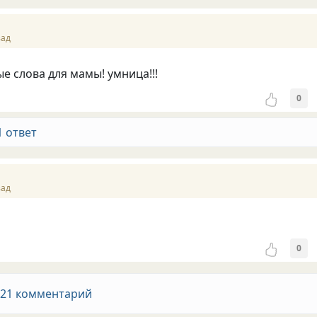
зад
ые слова для мамы! умница!!!
0
1 ответ
зад
0
 21 комментарий