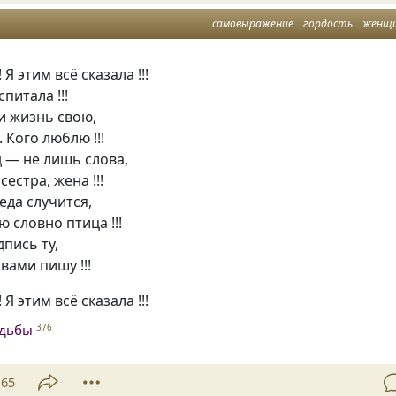
самовыражение
гордость
женщ
Я этим всё сказала !!!
спитала !!!
и жизнь свою,
 Кого люблю !!!
 — не лишь слова,
сестра, жена !!!
еда случится,
 словно птица !!!
дпись ту,
ами пишу !!!
Я этим всё сказала !!!
удьбы
376
65