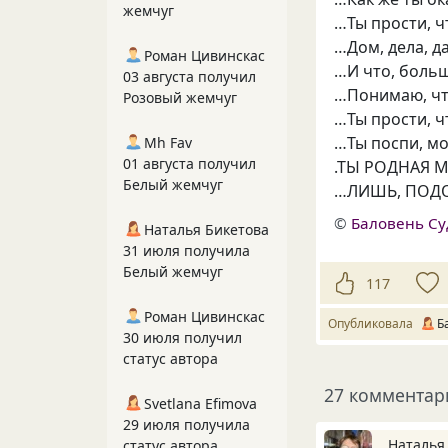
жемчуг
…Ты прости, ч
…Дом, дела, д
Роман Цивинскас
…И что, больш
03 августа получил
…Понимаю, чт
Розовый жемчуг
…Ты прости, ч
…Ты поспи, мо
Mh Fav
01 августа получил
.ТЫ РОДНАЯ 
Белый жемчуг
…ЛИШЬ, ПОДО
©
Баловень С
Наталья Бикетова
31 июля получила
Белый жемчуг
117
Роман Цивинскас
Опубликовала
Б
30 июля получил
статус автора
27 комментар
Svetlana Efimova
29 июля получила
Наталья
статус автора