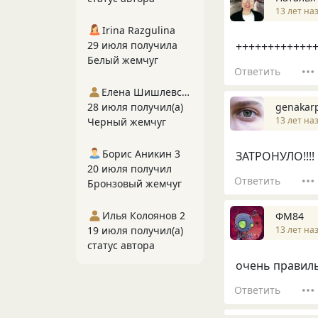
13 лет на
Irina Razgulina
29 июля получила
++++++++++++
Белый жемчуг
Ответить
Елена Шишлевская
28 июля получил(а)
genakar
13 лет на
Черный жемчуг
Борис Аникин 3
ЗАТРОНУЛО!!!! С
20 июля получил
Ответить
Бронзовый жемчуг
Илья Колоянов 2
ФМ84
19 июля получил(а)
13 лет на
статус автора
очень правиль
Ответить