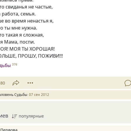
то свиданья не частые,
а работа, семья.
е во время ненастья я,
о ты мне нужна.
то такая я сложная,
я Мама, поспи.
МОЯ! МОЯ ТЫ ХОРОШАЯ!
ЛЬШЕ, ПРОШУ, ПОЖИВИ!!!
удьбы
376
80
аловень Судьбы
07 сен 2012
иев
популярные
 Первова