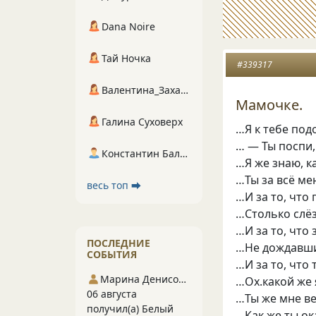
Dana Noire
Тай Ночка
#339317
Валентина_Захарова
Мамочке.
Галина Суховерх
…Я к тебе по
… — Ты поспи,
Константин Балухта
…Я же знаю, к
…Ты за всё ме
весь топ ⮕
…И за то, что
…Столько слёз
…И за то, что
ПОСЛЕДНИЕ
…Не дождавши
СОБЫТИЯ
…И за то, что 
Марина Денисова 5
…Ох.какой же 
06 августа
…Ты же мне ве
получил(а) Белый
…Как же ты ок