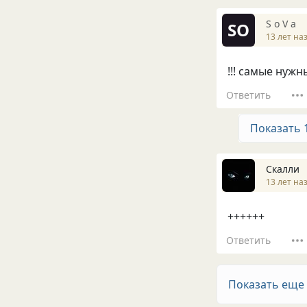
S o V a
SO
13 лет на
!!! самые нужн
Ответить
Показать 
Скалли
13 лет на
++++++
Ответить
Показать еще