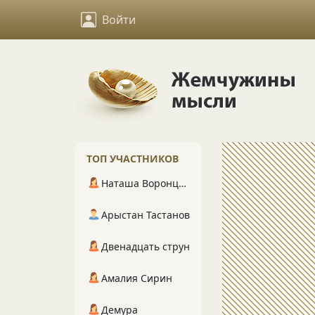
Войти
ТОП УЧАСТНИКОВ
Наташа Воронцова
Арыстан Тастанов
Двенадцать струн
Амалия Сирин
Демура