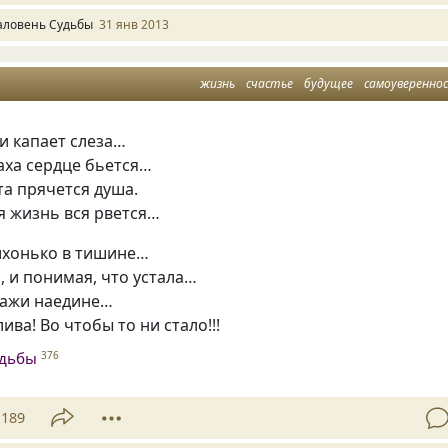
аловень Судьбы
31 янв 2013
жизнь
счастье
будущее
самоуверенно
и капает слеза…
аха сердце бьется…
та прячется душа.
я жизнь вся рвется…
ихонько в тишине…
, и понимая, что устала…
кажи наедине…
ива! Во чтобы то ни стало!!!
удьбы
376
189