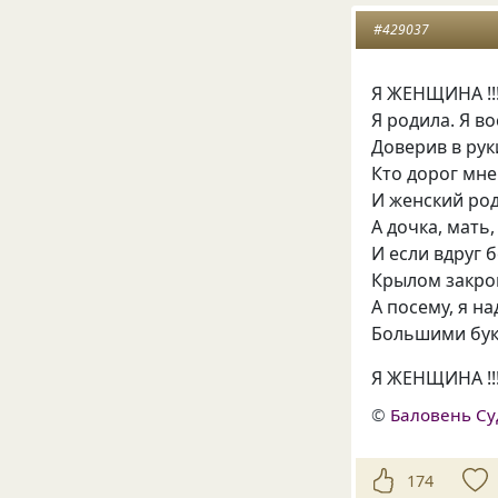
#429037
Я ЖЕНЩИНА !!! 
Я родила. Я во
Доверив в рук
Кто дорог мне.
И женский род
А дочка, мать, 
И если вдруг б
Крылом закрою
А посему, я на
Большими букв
Я ЖЕНЩИНА !!! 
©
Баловень С
174