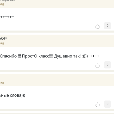
зад
+++++++
0
pOFF
зад
пасибо !!! ПростО класс!!!! Душевно так! :))))+++++
0
зад
ные слова)))
0