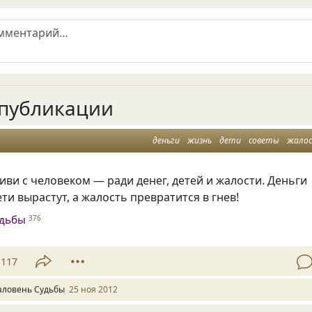
публикации
деньги
жизнь
дети
советы
жало
живи с человеком — ради денег, детей и жалости. Деньги
ети вырастут, а жалость превратится в гнев!
удьбы
376
117
аловень Судьбы
25 ноя 2012