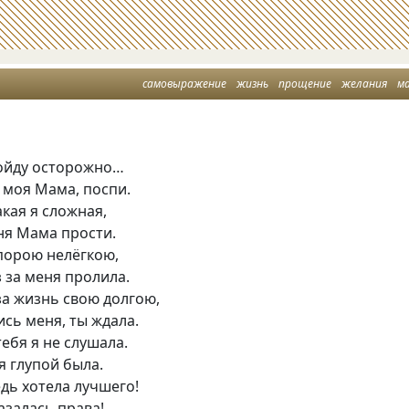
самовыражение
жизнь
прощение
желания
м
дойду осторожно…
 моя Мама, поспи.
акая я сложная,
ня Мама прости.
 порою нелёгкою,
 за меня пролила.
 за жизнь свою долгою,
сь меня, ты ждала.
тебя я не слушала.
я глупой была.
дь хотела лучшего!
азалась права!