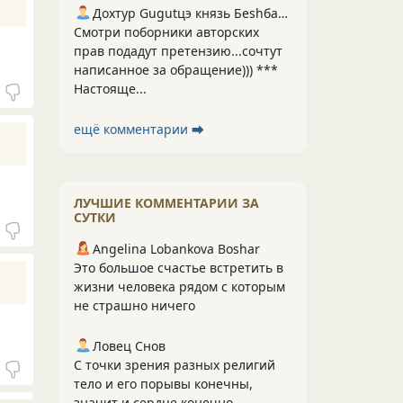
Дохтур Gugutцэ князь Беshбармакоff
Смотри поборники авторских
прав подадут претензию...сочтут
написанное за обращение))) ***
Настояще...
ещё комментарии ⮕
ЛУЧШИЕ КОММЕНТАРИИ ЗА
СУТКИ
Angelina Lobankova Boshar
Это большое счастье встретить в
жизни человека рядом с которым
не страшно ничего
Ловец Снов
С точки зрения разных религий
тело и его порывы конечны,
значит и сердце конечно.