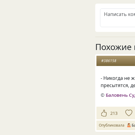
Похожие 
#386158
- Никогда не 
пресытятся, д
©
Баловень С
213
Опубликовала
Б