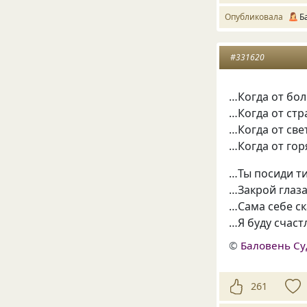
Опубликовала
Б
#331620
…Когда от бол
…Когда от стр
…Когда от све
…Когда от гор
…Ты посиди т
…Закрой глаза
…Сама себе с
…Я буду счастл
©
Баловень С
261