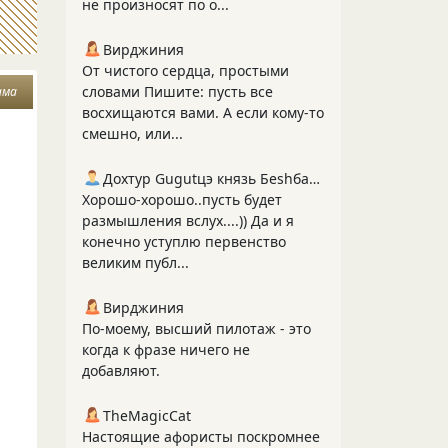
не произносят по о...
Вирджиния
От чистого сердца, простыми
словами Пишите: пусть все
ама
восхищаются вами. А если кому-то
смешно, или...
Дохтур Gugutцэ князь Беshбармакоff
Хорошо-хорошо..пусть будет
размышления вслух....)) Да и я
конечно уступлю первенство
великим публ...
Вирджиния
По-моему, высший пилотаж - это
когда к фразе ничего не
добавляют.
TheMagicCat
Настоящие афористы поскромнее