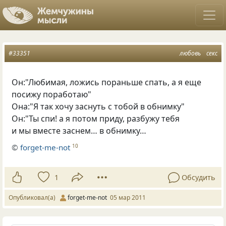
#33351
любовь
секс
Он:"Любимая, ложись пораньше спать, а я еще
посижу поработаю"
Она:"Я так хочу заснуть с тобой в обнимку"
Он:"Ты спи! а я потом приду, разбужу тебя
и мы вместе заснем… в обнимку…
©
forget-me-not
10
1
Обсудить
Опубликовал(а)
forget-me-not
05 мар 2011