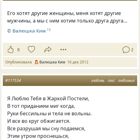
Его хотят другие женщины, меня хотят другие
мужчины, а мы с ним хотим только друга друга…
©
Валюшка Ким
13
8
2
Опубликовала
Валюшка Ким
16 дек 2012
#117534
любовь
секс
любимые
Я Люблю Тебя в Жаркой Постели,
В тот приданием миг когда,
Руки бессильны и тела не вольны.
И все во круг обжигается.
Все разрушая мы сну подаемся,
Этим утром проснешься,