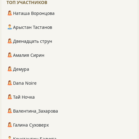
ТОП УЧАСТНИКОВ
Наташа Воронцова
Арыстан Тастанов
Двенадцать струн
Амалия Сирин
Демура
Dana Noire
Тай Ночка
Валентина_Захарова
Галина Суховерх
Константин Балухта