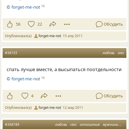
©
forget-me-not
10
56
22
Обсудить
Опубликовал(а)
forget-me-not
15 апр 2011
#38155
любовь
секс
спать лучше вместе, а высыпаться поотдельности
©
forget-me-not
10
4
Обсудить
Опубликовал(а)
forget-me-not
12 мар 2011
#398789
любовь
секс
отношения
мужчины
люб