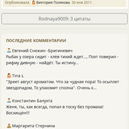
Опубликовала
Виктория Полякова
30 янв 2011
Rodnaya9009: 3 цитаты
ПОСЛЕДНИЕ КОММЕНТАРИИ
Евгений Снежин -Бригиневич
Рыбак у озера сидит - клёв тихий ждет..., Поэт поверил -
рифму дивную - найдёт. Ты истину...
Tina L
"Зреет август ароматом. Что за чудная пора! То осыплет
звездопадом, То улакомит сполна". Очень к...
Константин Балухта
Женя, ты, как всегда, попал в тоску без промаха!
Восхищён!!!
Маргарита Стернина