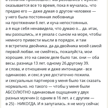
оказывается все то время, пока я мучалась. что
предаю его — даже думая о другом человеке —
у него была постоянная любовница
на протяжении 6 лет. и куча непостоянных.
а я еще себя ненавидела, что думаю о… да. итак,
мы разошлись, и я уехала с сыном на море, чтобы
немного привести мысли в порядок. и там
я встретила двойника. да-да.двойника моей самой
первой любви. не смейтесь, пожалуйста, мои
хорошие. это на самом деле было так. они — оба
весы. разница 13 лет. одному 26.другому 39.
и слова, и отношение и даже интонации - все
одинаково. и секс.я уже достаточно пожила.
и сексуальных партнеров у меня было так сказать
нормально. но такого — чтобы у меня были
АБСОЛЮТНО одинаковые ощущения у двух
разных мужчин
(
с одним в 16 лет. а с другим —
в 25) - НИКОГДА. И я запуталась. я не могу сейчас