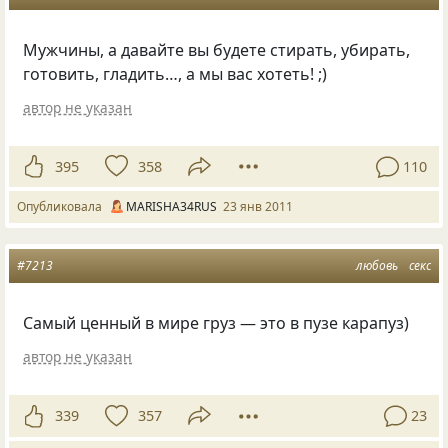
Мужчины, а давайте вы будете стирать, убирать,
готовить, гладить…, а мы вас хотеть! ;)
автор не указан
395
358
110
Опубликовала
MARISHA34RUS
23 янв 2011
#7213
любовь
секс
Самый ценный в мире груз — это в пузе карапуз)
автор не указан
339
357
23