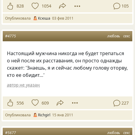
828
1054
105
Опубликовала
Ксюша
03 фев 2011
#4775
любовь
секс
Настоящий мужчина никогда не будет трепаться
о ней после их расставания, он просто однажды
скажет: 'Знаешь, я и сейчас любому голову оторву,
кто ее обидит…'
автор не указан
556
609
227
Опубликовала
Richgirl
15 янв 2011
#5677
любовь
секс