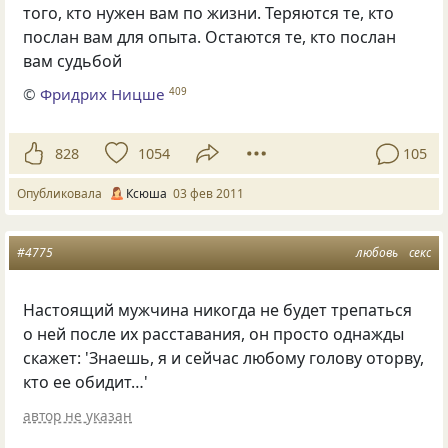
того, кто нужен вам по жизни. Теряются те, кто
послан вам для опыта. Остаются те, кто послан
вам судьбой
©
Фридрих Ницше
409
828
1054
105
Опубликовала
Ксюша
03 фев 2011
#4775
любовь
секс
Настоящий мужчина никогда не будет трепаться
о ней после их расставания, он просто однажды
скажет: 'Знаешь, я и сейчас любому голову оторву,
кто ее обидит…'
автор не указан