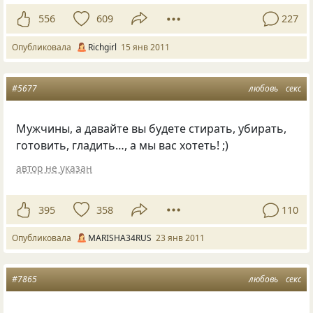
556
609
227
Опубликовала
Richgirl
15 янв 2011
#5677
любовь
секс
Мужчины, а давайте вы будете стирать, убирать,
готовить, гладить…, а мы вас хотеть! ;)
автор не указан
395
358
110
Опубликовала
MARISHA34RUS
23 янв 2011
#7865
любовь
секс