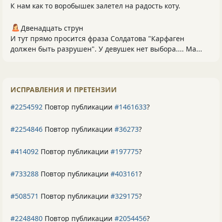
К нам как то воробышек залетел на радость коту.
Двенадцать струн
И тут прямо просится фраза Солдатова "Карфаген
должен быть разрушен". У девушек нет выбора.... Ма...
ИСПРАВЛЕНИЯ И ПРЕТЕНЗИИ
#2254592
Повтор публикации
#1461633
?
#2254846
Повтор публикации
#36273
?
#414092
Повтор публикации
#197775
?
#733288
Повтор публикации
#403161
?
#508571
Повтор публикации
#329175
?
#2248480
Повтор публикации
#2054456
?