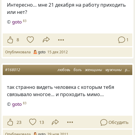
Интересно… мне 21 декабря на работу приходить
или нет?
©
goto
83
8
1
Опубликовала
goto
15 дек 2012
#168012
любовь
боль
женщины
мужчины
расставания
так странно видеть человека с которым тебя
связывало многое… и проходить мимо…
©
goto
83
23
13
Обсудить
Опубликовала
goto
29 ноя 2011