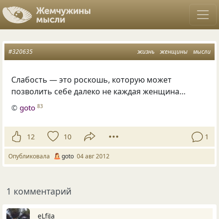
#320635
жизнь
женщины
мысли
Слабость — это роскошь, которую может
позволить себе далеко не каждая женщина…
©
goto
83
12
10
1
Опубликовала
goto
04 авг 2012
1 комментарий
eLfiJa