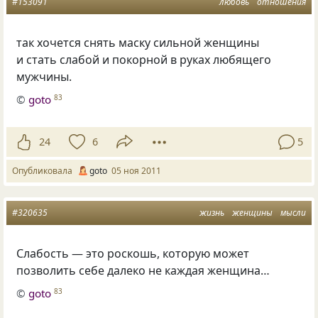
#153091
любовь
отношения
так хочется снять маску сильной женщины
и стать слабой и покорной в руках любящего
мужчины.
©
goto
83
24
6
5
Опубликовала
goto
05 ноя 2011
#320635
жизнь
женщины
мысли
Слабость — это роскошь, которую может
позволить себе далеко не каждая женщина…
©
goto
83