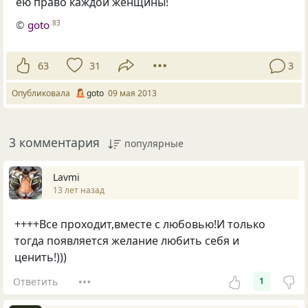
ею право каждой женщины!
©
goto
83
63
31
3
Опубликовала
goto
09 мая 2013
3 комментария
популярные
Lavmi
13 лет назад
++++Все проходит,вместе с любовью!И только
тогда появляется желание любить себя и
ценить!)))
Ответить
1