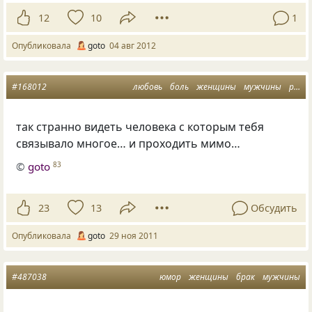
12
10
1
Опубликовала
goto
04 авг 2012
#168012
любовь
боль
женщины
мужчины
расставания
так странно видеть человека с которым тебя
связывало многое… и проходить мимо…
©
goto
83
23
13
Обсудить
Опубликовала
goto
29 ноя 2011
#487038
юмор
женщины
брак
мужчины