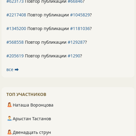
#623173
Повтор публикации
#66846
?
#2217408
Повтор публикации
#1045829
?
#1345200
Повтор публикации
#1181036
?
#568558
Повтор публикации
#129287
?
#205619
Повтор публикации
#1290
?
все ⮕
ТОП УЧАСТНИКОВ
Наташа Воронцова
Арыстан Тастанов
Двенадцать струн