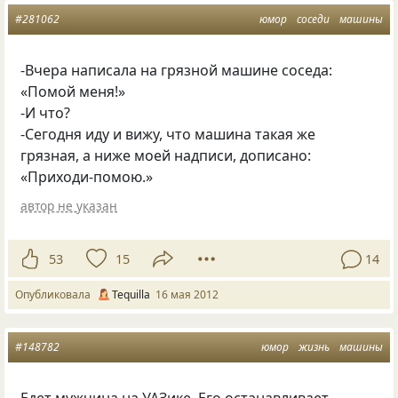
#281062
юмор
соседи
машины
-Вчера написала на грязной машине соседа:
«Помой меня!»
-И что?
-Сегодня иду и вижу, что машина такая же
грязная, а ниже моей надписи, дописано:
«Приходи-помою.»
автор не указан
53
15
14
Опубликовала
Tequilla
16 мая 2012
#148782
юмор
жизнь
машины