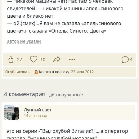
— Никакой машины нет! Нас там 5 человек
свидетелей — никакой машины апельсинового
цвета и близко нет!
— ой.(смех)…Я вам не сказала
«
апельсинового
цвета».я сказала
«
Опель. Синего. Цвета»
автор не указан
27
10
4
Опубликовала
Кошка в полоску
23 июл 2012
4 комментария
популярные
Лунный свет
14 лет назад
это из серии -"Вы,голубой Виталик?"....а оператор
сказала -"машина голубой металлик"