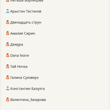
Наташа Воронцова
Арыстан Тастанов
Двенадцать струн
Амалия Сирин
Демура
Dana Noire
Тай Ночка
Галина Суховерх
Константин Балухта
Валентина_Захарова