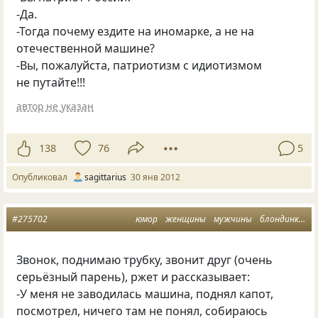
-Да.
-Тогда почему ездите на иномарке, а не на
отечественной машине?
-Вы, пожалуйста, патриотизм с идиотизмом
не путайте!!!
автор не указан
138
76
5
Опубликовал
sagittarius
30 янв 2012
#275702
юмор
женщины
мужчины
блондинки
м
Звонок, поднимаю трубку, звонит друг
(
очень
серьёзный парень), ржет и рассказывает:
-У меня не заводилась машина, поднял капот,
посмотрел, ничего там не понял, собираюсь