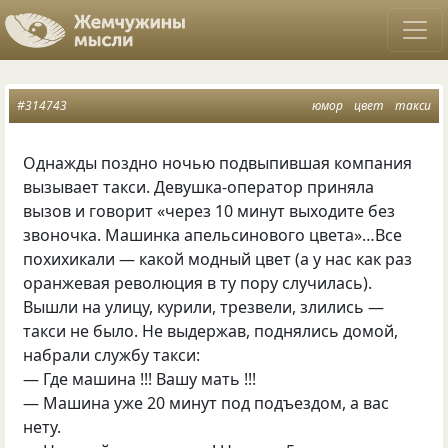
#314743
юмор
цвет
такси
Однажды поздно ночью подвыпившая компания
вызывает такси. Девушка-оператор приняла
вызов и говорит
«
через 10 минут выходите без
звоночка. Машинка апельсинового цвета»…Все
похихикали — какой модный цвет
(
а у нас как раз
оранжевая революция в ту пору случилась).
Вышли на улицу, курили, трезвели, злились —
такси не было. Не выдержав, поднялись домой,
набрали службу такси:
— Где машина !!! Вашу мать !!!
— Машина уже 20 минут под подъездом, а вас
нету.