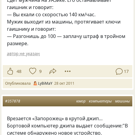
Едет мужчина на УАЗике. Его останавливает
гаишник и говорит:
— Вы ехали со скоростью 140 км/час.
Мужик выходит из машины, протягивает ключи
гаишнику и говорит:
— Разгонишь до 100 — заплачу штраф в тройном
размере.
автор не указан
48
9
17
Опубликовала
LyBiMaY
28 окт 2011
#357878
юмор
компьютеры
машины
Врезается
«
Запорожец» в крутой джип…
Бортовой компьютер джипа выдает сообщение:"В
системе обнаружено новое устройство.