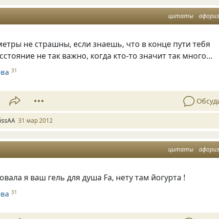
цитаты
афори
етры не страшны, если знаешь, что в конце пути тебя
сстояние не так важно, когда кто-то значит так много…
ова
31
Обсуд
issAA
31 мар 2012
цитаты
афори
овала я ваш гель для душа Fa, нету там йогурта !
ова
31