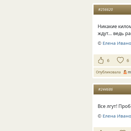
#256620
Никакие килом
ждут… ведь ра
©
Елена Иван
6
6
Опубликовала
m
#244686
Все лгут! Проб
©
Елена Иван