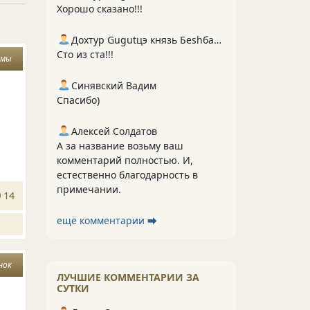
Хорошо сказано!!!
Дохтур Gugutцэ князь Беshбармакоff
Сто из ста!!!
змы
Синявский Вадим
Спасибо)
Алексей Солдатов
А за название возьму ваш
комментарий полностью. И,
естественно благодарность в
примечании.
14
ещё комментарии ⮕
нок
ЛУЧШИЕ КОММЕНТАРИИ ЗА
СУТКИ