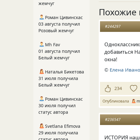
жемчуг
Похожие 
Роман Цивинскас
03 августа получил
#244297
Розовый жемчуг
Одноклассники
Mh Fav
01 августа получил
добавиться Н
Белый жемчуг
окна!
©
Елена Иван
Наталья Бикетова
31 июля получила
Белый жемчуг
234
Роман Цивинскас
Опубликовала
m
30 июля получил
статус автора
#236547
Svetlana Efimova
29 июля получила
ИСТОРИЯ наше
статус автора