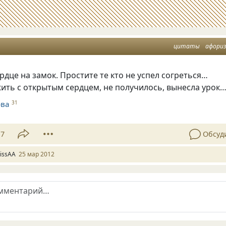
цитаты
афори
рдце на замок. Простите те кто не успел согреться…
ить с открытым сердцем, не получилось, вынесла урок
ова
31
17
Обсуд
issAA
25 мар 2012