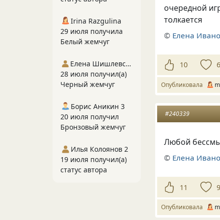
очередной иг
толкается
Irina Razgulina
29 июля получила
©
Елена Иван
Белый жемчуг
Елена Шишлевская
10
28 июля получил(а)
Черный жемчуг
Опубликовала
m
Борис Аникин 3
#240339
20 июля получил
Бронзовый жемчуг
Любой бессмы
Илья Колоянов 2
©
Елена Иван
19 июля получил(а)
статус автора
11
Опубликовала
m