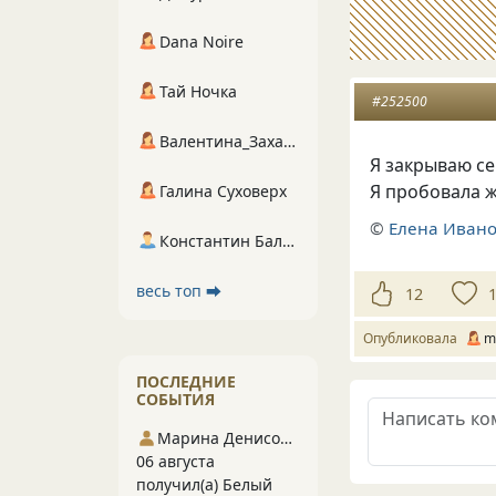
Dana Noire
Тай Ночка
#252500
Валентина_Захарова
Я закрываю се
Я пробовала ж
Галина Суховерх
©
Елена Иван
Константин Балухта
весь топ ⮕
12
Опубликовала
m
ПОСЛЕДНИЕ
СОБЫТИЯ
Марина Денисова 5
06 августа
получил(а) Белый