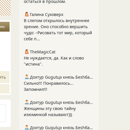
остаться в прошлом.
Галина Суховерх
В слепом открылось внутреннее
зрение. Оно способно вершить
змы
чудо: –Рисовать тот мир, который
себе п...
…
TheMagicCat
Не нуждается, да. Как и слово
"истина".
ить
Дохтур Gugutцэ князь Беshбармакоff
Сильно!!! Понравилось...
Запомнил!!!
Дохтур Gugutцэ князь Беshбармакоff
Женщины эту свою тайну
изюминкой называют)))
Дохтур Gugutцэ князь Беshбармакоff