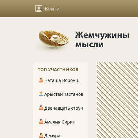
Войти
ТОП УЧАСТНИКОВ
Наташа Воронцова
Арыстан Тастанов
Двенадцать струн
Амалия Сирин
Демура