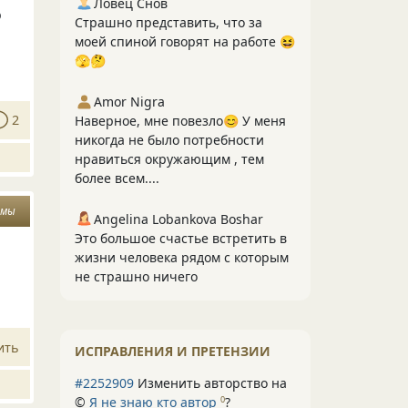
Ловец Снов
о
Страшно представить, что за
моей спиной говорят на работе 😆
🫣🤔
Amor Nigra
2
Наверное, мне повезло😊 У меня
никогда не было потребности
нравиться окружающим , тем
более всем....
змы
Angelina Lobankova Boshar
Это большое счастье встретить в
жизни человека рядом с которым
не страшно ничего
ить
ИСПРАВЛЕНИЯ И ПРЕТЕНЗИИ
#2252909
Изменить авторство на
©
Я не знаю кто автор
?
0