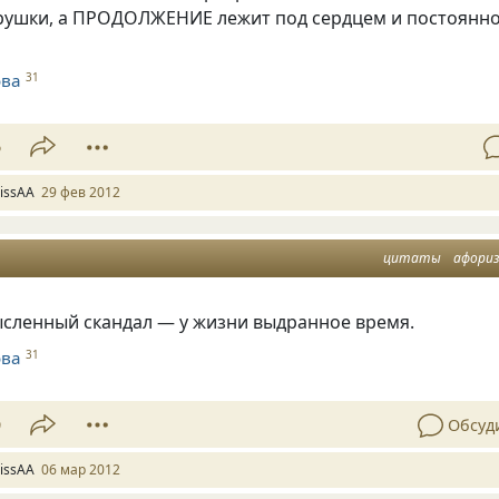
рушки, а ПРОДОЛЖЕНИЕ лежит под сердцем и постоянн
ова
31
6
issAA
29 фев 2012
цитаты
афори
сленный скандал — у жизни выдранное время.
ова
31
9
Обсуд
issAA
06 мар 2012