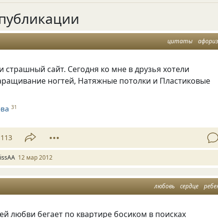
публикации
цитаты
афори
 страшный сайт. Сегодня ко мне в друзья хотели
аращивание ногтей, Натяжные потолки и Пластиковые
ова
31
113
issAA
12 мар 2012
любовь
сердце
ребе
й любви бегает по квартире босиком в поисках