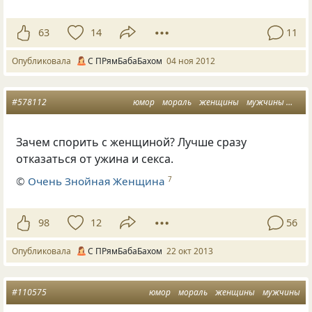
63
14
11
Опубликовала
С ПРямБабаБахом
04 ноя 2012
#578112
юмор
мораль
женщины
мужчины
спор
Зачем спорить с женщиной? Лучше сразу
отказаться от ужина и секса.
©
Очень Знойная Женщина
7
98
12
56
Опубликовала
С ПРямБабаБахом
22 окт 2013
#110575
юмор
мораль
женщины
мужчины