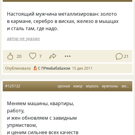
Настоящий мужчина металлизирован: золото
в кармане, серебро в висках, железо в мышцах
и сталь там, где надо.
автор не указан
20
7
21
Опубликовала
С ПРямБабаБахом
15 дек 2011
#125132
ирония
юмор
мораль
мужчины
женшины
Меняем машины, квартиры,
работу,
и жен обновляем с завидным
упрямством,
и ценим сильнее всех качеств