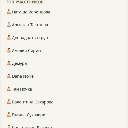
ТОП УЧАСТНИКОВ
Наташа Воронцова
Арыстан Тастанов
Двенадцать струн
Амалия Сирин
Демура
Dana Noire
Тай Ночка
Валентина_Захарова
Галина Суховерх
Константин Балухта