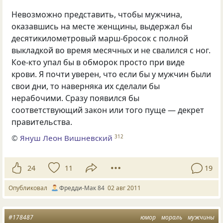
Невозможно представить, чтобы мужчина,
оказавшись на месте женщины, выдержал бы
десятикилометровый марш-бросок с полной
выкладкой во время месячных и не свалился с ног.
Кое-кто упал бы в обморок просто при виде
крови. Я почти уверен, что если бы у мужчин были
свои дни, то наверняка их сделали бы
нерабочими. Сразу появился бы
соответствующий закон или того пуще — декрет
правительства.
©
Януш Леон Вишневский
312
24
11
19
Опубликовал
Фредди-Мак 84
02 авг 2011
#178487
юмор
мораль
мужчины