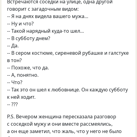
Встречаются соседки на улице, одна другой
говорит с загадочным видом:
-- Я на днях видела вашего мужа…
-- Ну и что?
-- Такой нарядный куда-то шел…
-- В субботу днем?
-- Да.
-- В сером костюме, сиреневой рубашке и галстуке
в тон?
-- Похоже, что да.
-- А, понятно.
-- Что?
-- Так это он шел к любовнице. Он каждую субботу
к ней ходит.
-- ???
Р.S. Вечером женщина пересказала разговор
с соседкой мужу и они вместе рассмеялись,
а он еще заметил, что жаль, что у него не было