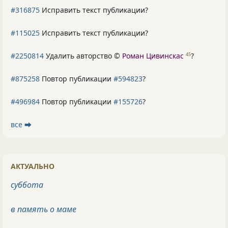
#316875
Исправить текст публикации?
#115025
Исправить текст публикации?
#2250814
Удалить авторство ©
Роман Цивинскас
?
45
#875258
Повтор публикации
#594823
?
#496984
Повтор публикации
#155726
?
все ⮕
АКТУАЛЬНО
суббота
в память о маме