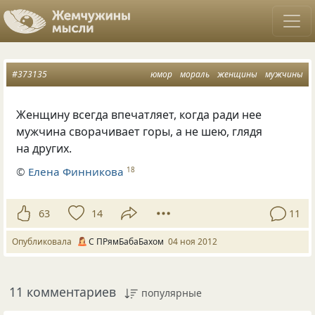
#373135
юмор
мораль
женщины
мужчины
Женщину всегда впечатляет, когда ради нее
мужчина сворачивает горы, а не шею, глядя
на других.
©
Елена Финникова
18
63
14
11
Опубликовала
С ПРямБабаБахом
04 ноя 2012
11 комментариев
популярные