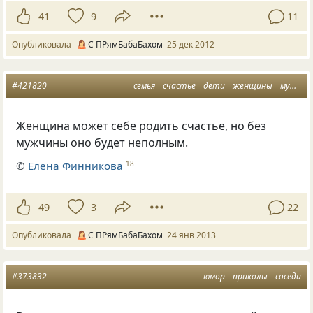
41
9
11
Опубликовала
С ПРямБабаБахом
25 дек 2012
#421820
семья
счастье
дети
женщины
мужчины
Женщина может себе родить счастье, но без
мужчины оно будет неполным.
©
Елена Финникова
18
49
3
22
Опубликовала
С ПРямБабаБахом
24 янв 2013
#373832
юмор
приколы
соседи