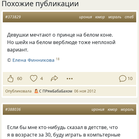
Похожие публикации
#373829
ирония
юмор
мораль
стеб
Девушки мечтают о принце на белом коне.
Но шейх на белом верблюде тоже неплохой
вариант.
©
Елена Финникова
18
60
4
10
Опубликовала
С ПРямБабаБахом
06 ноя 2012
#388036
ирония
юмор
мораль
Если бы мне кто-нибудь сказал в детстве, что
я в возрасте за 30, буду играть в компьтерные