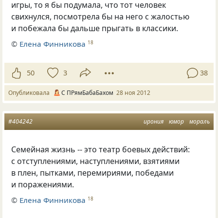
игры, то я бы подумала, что тот человек
свихнулся, посмотрела бы на него с жалостью
и побежала бы дальше прыгать в классики.
©
Елена Финникова
18
50
3
38
Опубликовала
С ПРямБабаБахом
28 ноя 2012
#404242
ирония
юмор
мораль
Семейная жизнь -- это театр боевых действий:
с отступлениями, наступлениями, взятиями
в плен, пытками, перемириями, победами
и поражениями.
©
Елена Финникова
18