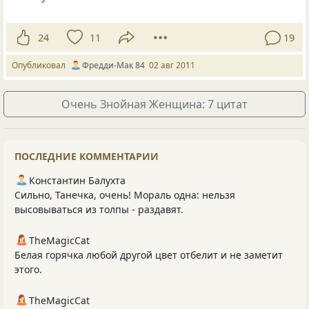
24
11
19
Опубликовал
Фредди-Мак 84
02 авг 2011
Очень Знойная Женщина: 7 цитат
ПОСЛЕДНИЕ КОММЕНТАРИИ
Константин Балухта
Сильно, Танечка, очень! Мораль одна: нельзя
высовываться из толпы - раздавят.
TheMagicCat
Белая горячка любой другой цвет отбелит и не заметит
этого.
TheMagicCat