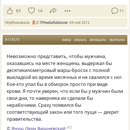
63
14
11
Опубликовала
С ПРямБабаБахом
04 ноя 2012
#110575
юмор
мораль
женщины
мужчины
Невозможно представить, чтобы мужчина,
оказавшись на месте женщины, выдержал бы
десятикилометровый марш-бросок с полной
выкладкой во время месячных и не свалился с ног.
Кое-кто упал бы в обморок просто при виде
крови. Я почти уверен, что если бы у мужчин были
свои дни, то наверняка их сделали бы
нерабочими. Сразу появился бы
соответствующий закон или того пуще — декрет
правительства.
©
Януш Леон Вишневский
312