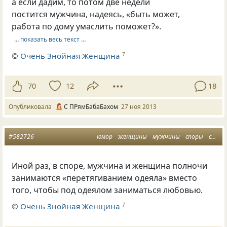
а если дадим, то потом две недели
постится мужчина, надеясь, «быть может,
работа по дому умаслить поможет?».
… показать весь текст …
©
Очень Знойная Женщина
7
70
12
18
Опубликовала
С ПРямБабаБахом
27 ноя 2013
#582726
юмор
женщины
мужчины
споры
совет
Иной раз, в споре, мужчина и женщина полночи
занимаются
«
перетягиванием одеяла» вместо
того, чтобы под одеялом заниматься любовью.
©
Очень Знойная Женщина
7