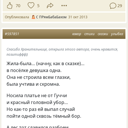
70
5
29
Опубликовала
С ПРямБабаБахом
31 окт 2013
#597851
юмор
стихи
сказки
улыбка
Спасибо Хранительнице, открыла этого автора, очень нравится,
позитиффф))
Жила-была… (начну, как в сказке)…
в посёлке девушка одна.
Она не строила всем глазки,
была учтива и скромна.
Носила платье не от Гуччи
и красный головной убор…
Но как-то раз ей выпал случай
пойти одной сквозь тёмный бор.
А лес тот славился разбоем,