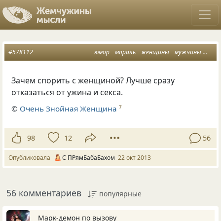
#578112
юмор
мораль
женщины
мужчины
спор
Зачем спорить с женщиной? Лучше сразу
отказаться от ужина и секса.
©
Очень Знойная Женщина
7
98
12
56
Опубликовала
С ПРямБабаБахом
22 окт 2013
56 комментариев
популярные
Марк-демон по вызову