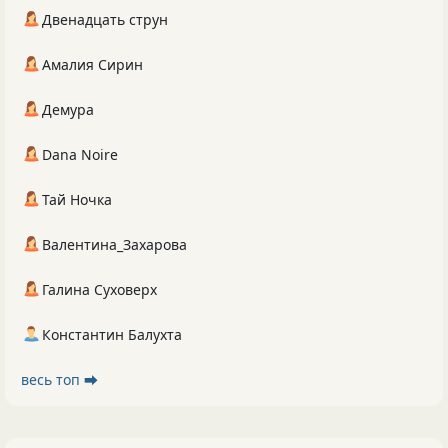
Двенадцать струн
Амалия Сирин
Демура
Dana Noire
Тай Ночка
Валентина_Захарова
Галина Суховерх
Константин Балухта
весь топ ⮕