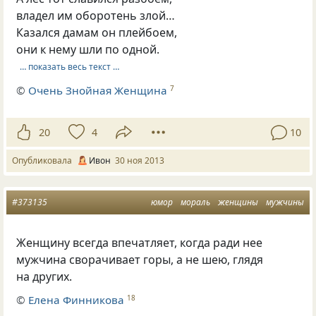
владел им оборотень злой…
Казался дамам он плейбоем,
они к нему шли по одной.
… показать весь текст …
©
Очень Знойная Женщина
7
20
4
10
Опубликовала
Ивон
30 ноя 2013
#373135
юмор
мораль
женщины
мужчины
Женщину всегда впечатляет, когда ради нее
мужчина сворачивает горы, а не шею, глядя
на других.
©
Елена Финникова
18