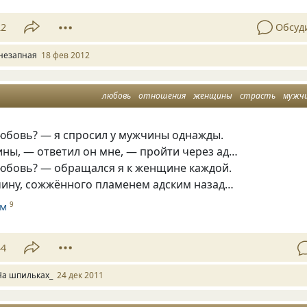
22
Обсуд
незапная
18 фев 2012
любовь
отношения
женщины
страсть
мужч
любовь? — я спросил у мужчины однажды.
ны, — ответил он мне, — пройти через ад…
любовь? — обращался я к женщине каждой.
ину, сожжённого пламенем адским назад…
им
9
44
На шпильках_
24 дек 2011