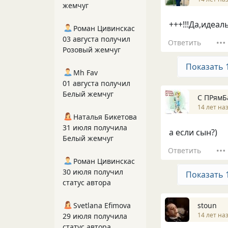
жемчуг
+++!!!Да,идеал
Роман Цивинскас
03 августа получил
Ответить
Розовый жемчуг
Показать 
Mh Fav
01 августа получил
Белый жемчуг
С ПРямБ
14 лет на
Наталья Бикетова
31 июля получила
а если сын?)
Белый жемчуг
Ответить
Роман Цивинскас
30 июля получил
Показать 
статус автора
stoun
Svetlana Efimova
14 лет на
29 июля получила
статус автора