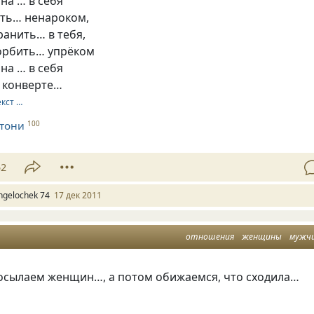
на … в себя
еть… ненароком,
ранить… в тебя,
корбить… упрёком
на … в себя
а конверте…
екст …
тони
100
52
ngelochek 74
17 дек 2011
отношения
женщины
мужч
осылаем женщин…, а потом обижаемся, что сходила…