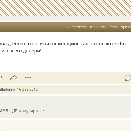
отношения
женщины
дочь
мужч
а должен относиться к женщине так. как он хотел бы
ись к его дочери!
33
elladonna
16 фев 2012
иев
популярные
зад