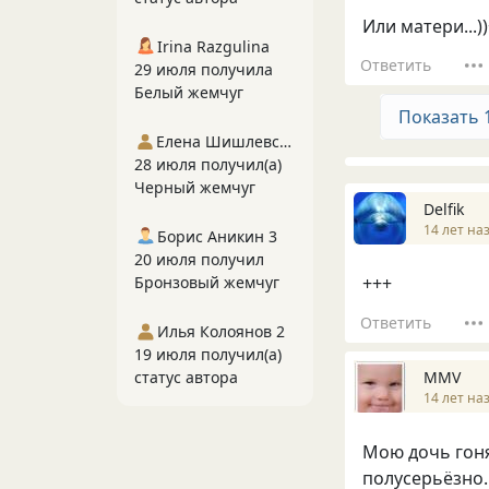
Или матери...)
Irina Razgulina
Ответить
29 июля получила
Белый жемчуг
Показать 
Елена Шишлевская
28 июля получил(а)
Черный жемчуг
Delfik
14 лет на
Борис Аникин 3
20 июля получил
Бронзовый жемчуг
+++
Ответить
Илья Колоянов 2
19 июля получил(а)
MMV
статус автора
14 лет на
Мою дочь гоня
полусерьёзно..