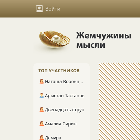
Войти
ТОП УЧАСТНИКОВ
Наташа Воронцова
Арыстан Тастанов
Двенадцать струн
Амалия Сирин
Демура