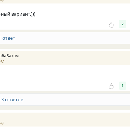
ьный вариант.)))
2
1 ответ
абаБахом
зад
1
13 ответов
зад