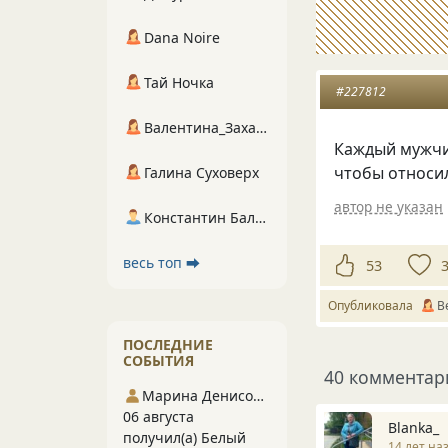
Dana Noire
Тай Ночка
#227812
Валентина_Захарова
Каждый мужчин
чтобы относил
Галина Суховерх
автор не указан
Константин Балухта
весь топ ⮕
53
Опубликовала
B
ПОСЛЕДНИЕ
СОБЫТИЯ
40 комментар
Марина Денисова 5
06 августа
Blanka_
получил(а) Белый
14 лет на