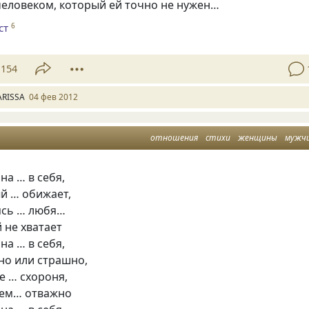
человеком, который ей точно не нужен…
ст
6
154
ARISSA
04 фев 2012
отношения
стихи
женщины
мужч
а … в себя,
й … обижает,
ясь … любя…
й не хватает
а … в себя,
но или страшно,
е … схороня,
сем… отважно