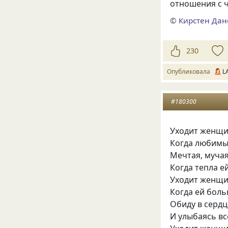
отношения с 
©
Кирстен Дан
230
Опубликовала
L
#180300
Уходит женщин
Когда любимы
Мечтая, муча
Когда тепла е
Уходит женщин
Когда ей боль
Обиду в сердц
И улыбаясь в