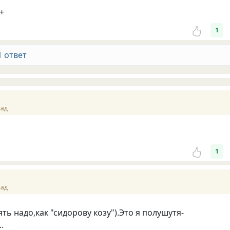
)+
1
1 ответ
зад
1
зад
ть надо,как "сидорову козу").Это я полушутя-
.