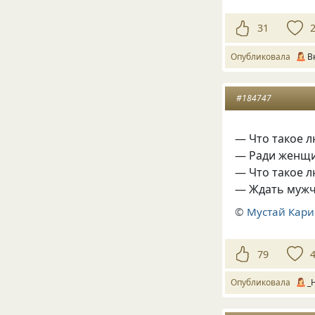
31
Опубликовала
В
#184747
— Что такое 
— Ради женщи
— Что такое 
— Ждать мужч
©
Мустай Кар
79
Опубликовала
_