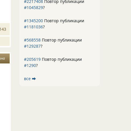
#2217408
Повтор публикации
#1045829
?
#1345200
Повтор публикации
#1181036
?
143
#568558
Повтор публикации
#129287
?
ина
#205619
Повтор публикации
#1290
?
все ⮕