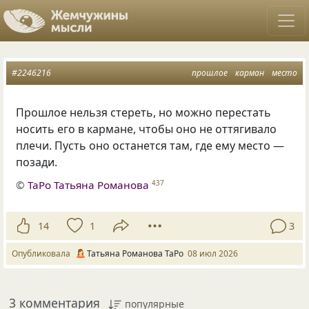
#2246216
прошлое
карман
место
Прошлое нельзя стереть, но можно перестать
носить его в кармане, чтобы оно не оттягивало
плечи. Пусть оно останется там, где ему место —
позади.
©
ТаРо Татьяна Романова
437
14
1
3
Опубликовала
Татьяна Романова ТаРо
08 июл 2026
3 комментария
популярные