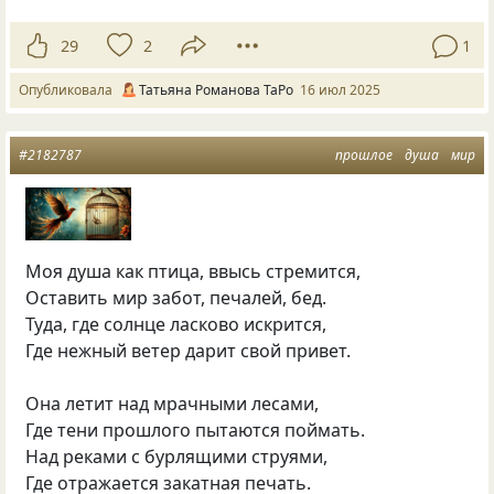
29
2
1
Опубликовала
Татьяна Романова ТаРо
16 июл 2025
#2182787
прошлое
душа
мир
Моя душа как птица, ввысь стремится,
Оставить мир забот, печалей, бед.
Туда, где солнце ласково искрится,
Где нежный ветер дарит свой привет.
Она летит над мрачными лесами,
Где тени прошлого пытаются поймать.
Над реками с бурлящими струями,
Где отражается закатная печать.