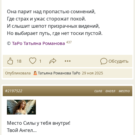
Она парит над пропастью сомнений,
Где страх и ужас сторожат покой.
И слышит шепот призрачных видений,
Но выбирает путь, где нет тоски пустой.
©
ТаРо Татьяна Романова
437
18
1
Обсудить
Опубликовала
Татьяна Романова ТаРо
29 ноя 2025
#2197522
сила
ангел
место
Место Силы у тебя внутри!
Твой Ангел…