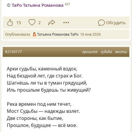
©
ТаРо Татьяна Романова
437
15
2
Обсудить
Опубликовала
Татьяна Романова ТаРо
16 янв 2026
#2150177
прошлое
судьба
мосты
Арки судьбы, каменный вздох,
Над бездной лет, где страх и Бог.
Шагнёшь ли ты в туман грядущий,
Иль прошлым будешь ты живущий?
Река времен под ним течет,
Мост Судьбы — надежды взлет.
Две стороны, как бытие,
Прошлое, будущее — всё мое.