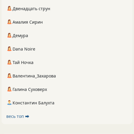
Двенадцать струн
Амалия Сирин
Демура
Dana Noire
Тай Ночка
Валентина_Захарова
Галина Суховерх
Константин Балухта
весь топ ⮕