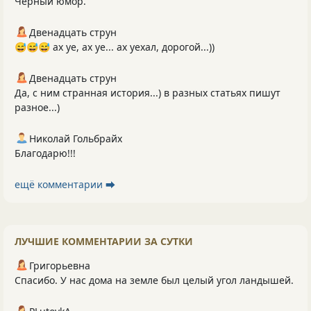
Чёрный юмор.
Двенадцать струн
😅😅😅 ах уе, ах уе... ах уехал, дорогой...))
Двенадцать струн
Да, с ним странная история...) в разных статьях пишут
разное...)
Николай Гольбрайх
Благодарю!!!
ещё комментарии ⮕
ЛУЧШИЕ КОММЕНТАРИИ ЗА СУТКИ
Григорьевна
Спасибо. У нас дома на земле был целый угол ландышей.