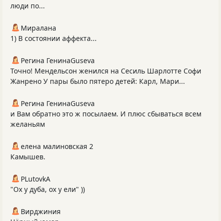
люди по...
Миралана
1) В состоянии аффекта...
Регина ГенинаGuseva
Точно! Мендельсон женился на Сесиль Шарлотте Софи
Жанрено У пары было пятеро детей: Карл, Мари...
Регина ГенинаGuseva
и Вам обратно это ж посылаем. И плюс сбываться всем
желаньям
елена малиновская 2
Камышев.
PLutоvkА
"Ох у дуба, ох у ели" ))
Вирджиния