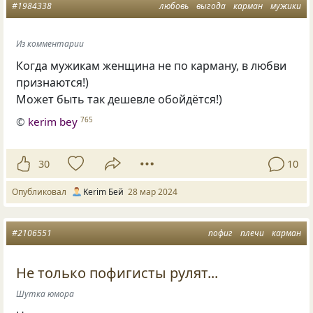
#1984338
любовь
выгода
карман
мужики
Из комментарии
Когда мужикам женщина не по карману, в любви
признаются!)
Может быть так дешевле обойдётся!)
©
kerim bey
765
30
10
Опубликовал
Kerim Бей
28 мар 2024
#2106551
пофиг
плечи
карман
Не только пофигисты рулят...
Шутка юмора