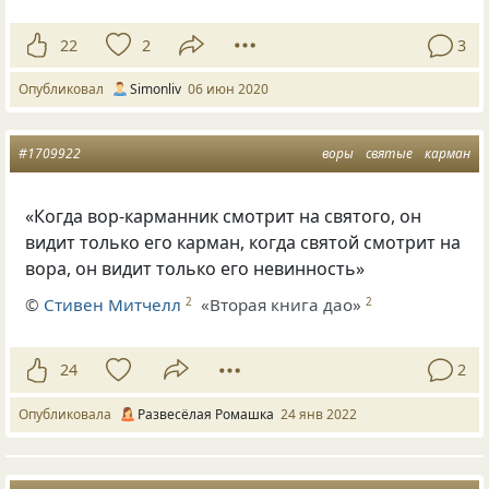
22
2
3
Опубликовал
Simonliv
06 июн 2020
#1709922
воры
святые
карман
«Когда вор-карманник смотрит на святого, он
видит только его карман, когда святой смотрит на
вора, он видит только его невинность»
©
Стивен Митчелл
«Вторая книга дао»
2
2
24
2
Опубликовала
Развесёлая Ромашка
24 янв 2022