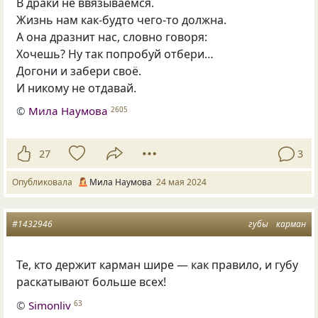
В драки не ввязываемся.
Жизнь нам как-будто чего-то должна.
А она дразнит нас, словно говоря:
Хочешь? Ну так попробуй отбери…
Догони и забери своё.
И никому не отдавай.
©
Мила Наумова
2605
27
3
Опубликовала
Мила Наумова
24 мая 2024
#1432946
губы
карман
Те, кто держит карман шире — как правило, и губу
раскатывают больше всех!
©
Simonliv
63