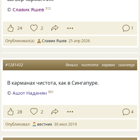
©
Славик Яшев
312
24
2
1
Опубликовал(а)
Славик Яшев
25 апр 2026
#1281432
деньги
чистота
карман
сингапур
В карманах чистота
,
как в Сингапуре.
©
Ашот Наданян
901
28
2
4
Опубликовал
вестник
30 июл 2019