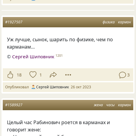
#1927507
физика
карман
Уж лучше, сынок, шарить по физике, чем по
карманам…
©
Сергей Шиповник
1201
18
1
3
Опубликовал
Сергей Шиповник
26 окт 2023
#1589927
жена
часы
карман
Целый час Рабинович роется в карманах и
говорит жене: