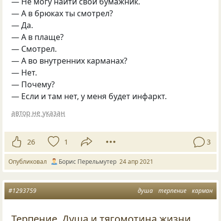
— Не могу найти свой бумажник.
— А в брюках ты смотрел?
— Да.
— А в плаще?
— Смотрел.
— А во внутренних карманах?
— Нет.
— Почему?
— Если и там нет, у меня будет инфаркт.
автор не указан
26
1
3
Опубликовал
Борис Перельмутер
24 апр 2021
#1293759
душа
терпение
карман
Терпение, Душа и тягомотина жизни...