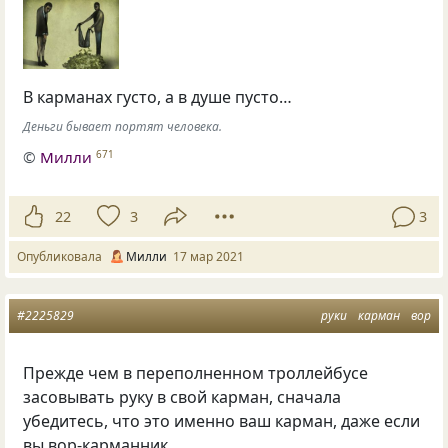
В карманах густо, а в душе пусто…
Деньги бывает портят человека.
©
Милли
671
22
3
3
Опубликовала
Милли
17 мар 2021
#2225829
руки
карман
вор
Прежде чем в переполненном троллейбусе
засовывать руку в свой карман, сначала
убедитесь, что это именно ваш карман, даже если
вы вор-карманник.