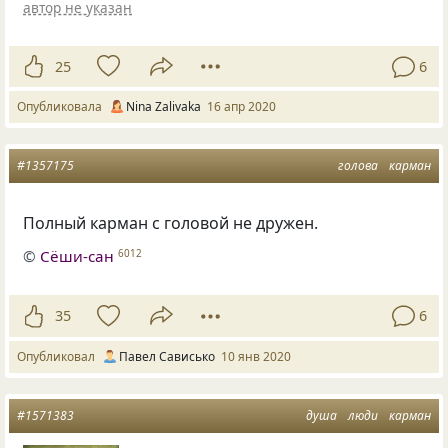
автор не указан
25
6
Опубликовала
Nina Zalivaka
16 апр 2020
#1357175
голова
карман
Полный карман с головой не дружен.
©
Сёши-сан
6012
35
6
Опубликовал
Павел Сависько
10 янв 2020
#1571383
душа
люди
карман