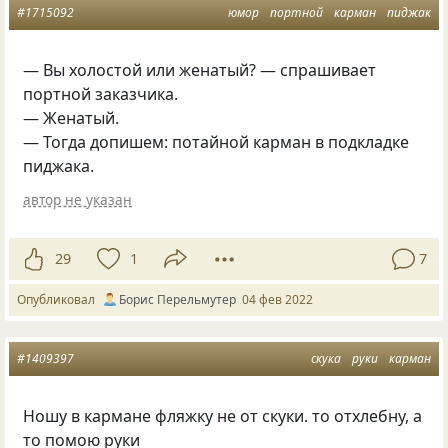
#1715092
юмор
портной
карман
пиджак
— Вы холостой или женатый? — спрашивает
портной заказчика.
— Женатый.
— Тогда допишем: потайной карман в подкладке
пиджака.
автор не указан
29
1
7
Опубликовал
Борис Перельмутер
04 фев 2022
#1409397
скука
руки
карман
Ношу в кармане фляжку не от скуки. то отхлебну, а
то помою руки