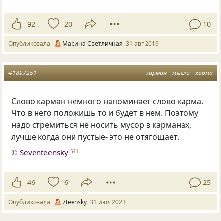
92
20
10
Опубликовала
Марина Светличная
31 авг 2019
#1897251
карман
мысли
карма
Слово карман немного напоминает слово карма.
Что в него положишь то и будет в нем. Поэтому
надо стремиться не носить мусор в карманах,
лучше когда они пустые- это не отягощает.
©
Seventeensky
541
46
6
25
Опубликовала
7teensky
31 июл 2023