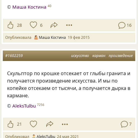
©
Маша Костина
40
28
6
16
Опубликовала
Маша Костина
19 фев 2015
#1602259
искусство
карман
произведение
Скульптор по крошке отсекает от глыбы гранита и
получается произведение искусства. И мы по
копейке отсекаем от тысячи, а получается дырка в
кармане.
©
AleksTulbu
7256
21
7
Опубликовал
AleksTulbu
24 мая 2021