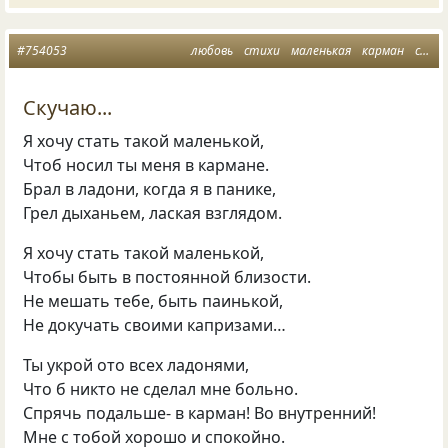
#754053
любовь
стихи
маленькая
карман
спрятать
Скучаю...
Я хочу стать такой маленькой,
Чтоб носил ты меня в кармане.
Брал в ладони, когда я в панике,
Грел дыханьем, лаская взглядом.
Я хочу стать такой маленькой,
Чтобы быть в постоянной близости.
Не мешать тебе, быть паинькой,
Не докучать своими капризами…
Ты укрой ото всех ладонями,
Что б никто не сделал мне больно.
Спрячь подальше- в карман! Во внутренний!
Мне с тобой хорошо и спокойно.