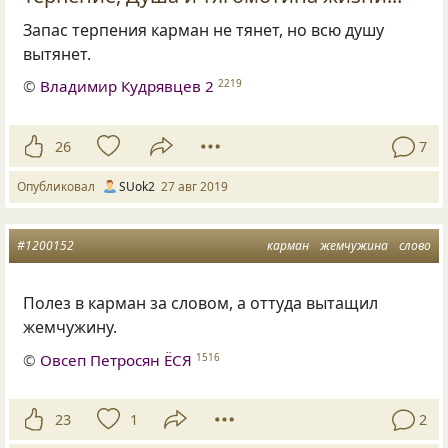
Запас терпения карман не тянет
,
но всю душу
вытянет.
©
Владимир Кудрявцев 2
2219
26
7
Опубликовал
SUok2
27 авг 2019
#1200152
карман
жемчужина
слово
Полез в карман за словом
,
а оттуда вытащил
жемчужину.
©
Овсеп Петросян ЁСЯ
1516
23
1
2