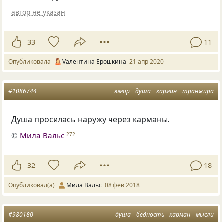
автор не указан
33
11
Опубликовала
Vалентина Ерошкина
21 апр 2020
#1086744
юмор
душа
карман
транжира
Душа просилась наружу через карманы.
©
Мила Вальс
272
32
18
Опубликовал(а)
Мила Вальс
08 фев 2018
#980180
душа
бедность
карман
мысли