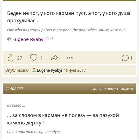
Беден не тот, у кого карман пуст, а тот, у кого душа
прохудилась.
One who has empty pocket is not poor, the poor which soul is worn out.
©
Eugene Ryabyi
2891
37
1
1
Опубликовал
Eugene Ryabyi
19 фев 2017
#1406792
слова
карман
камень
навеяло ...
… за словом в карман не полезу — за пазухой
камень держу !
на авторство не претендую .