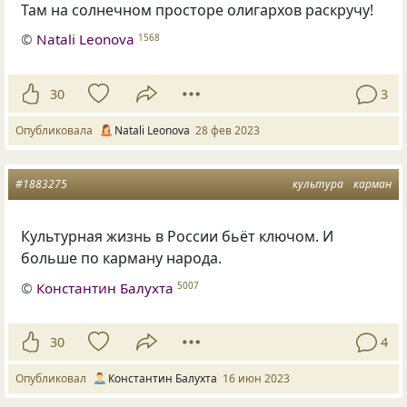
Там на солнечном просторе олигархов раскручу!
©
Natali Leonova
1568
30
3
Опубликовала
Natali Leonova
28 фев 2023
#1883275
культура
карман
Культурная жизнь в России бьёт ключом. И
больше по карману народа.
©
Константин Балухта
5007
30
4
Опубликовал
Константин Балухта
16 июн 2023