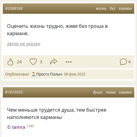
#2088598
жизнь
бег
карман
Оценить жизнь трудно, живя без гроша в
кармане.
автор не указан
24
3
4
Опубликовал
Просто Палыч
08 фев 2025
#1810503
душа
тема
карман
Чем меньше трудится душа, тем быстрее
наполняются карманы
©
tamra
1285