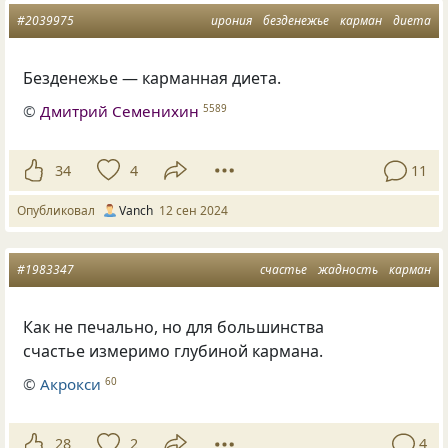
#2039975
ирония
безденежье
карман
диета
Безденежье — карманная диета.
©
Дмитрий Семенихин
5589
34
4
11
Опубликовал
Vanch
12 сен 2024
#1983347
счастье
жадность
карман
Как не печально, но для большинства
счастье измеримо глубиной кармана.
©
Акрокси
60
28
2
4