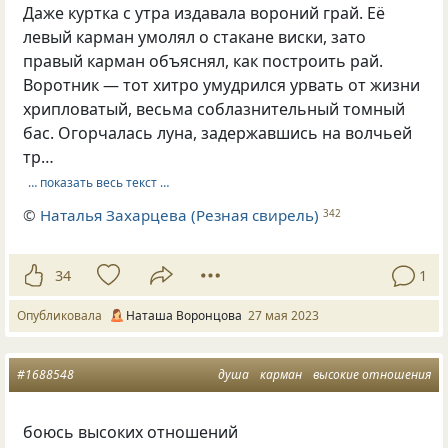
Даже куртка с утра издавала вороний грай. Её
левый карман умолял о стакане виски, зато
правый карман объяснял, как построить рай.
Воротник — тот хитро умудрился урвать от жизни
хрипловатый, весьма соблазнительный томный
бас. Огорчалась луна, задержавшись на волчьей
тр…
… показать весь текст …
©
Наталья Захарцева (Резная свирель)
342
34
1
Опубликовала
Наташа Воронцова
27 мая 2023
#1688548
душа
карман
высокие отношения
боюсь высоких отношений