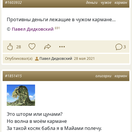
#1603932
деньги
чужое
карман
Противны деньги лежащие в чужом кармане…
©
Павел Дидковский
691
28
3
Опубликовал(а)
Павел Дидковский
28 мая 2021
#1851415
олигархи
карман
Это шторм или цунами?
Но волна в моём кармане
За такой косяк бабла я в Майами полечу.