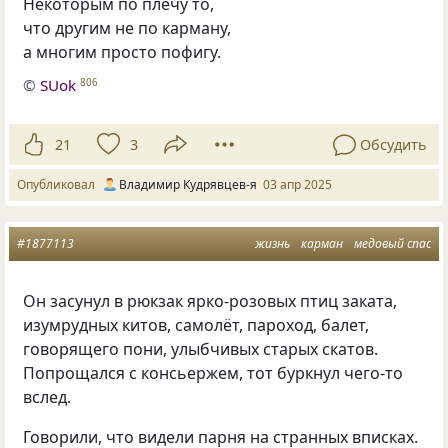
Некоторым по плечу то,
что другим не по карману,
а многим просто пофигу.
©
SUok
806
21
3
Обсудить
Опубликовал
Владимир Кудрявцев-я
03 апр 2025
#1877113
жизнь
карман
медовый спас
Он засунул в рюкзак ярко-розовых птиц заката,
изумрудных китов, самолёт, пароход, балет,
говорящего пони, улыбчивых старых скатов.
Попрощался с консьержем, тот буркнул чего-то
вслед.
Говорили, что видели парня на странных вписках.