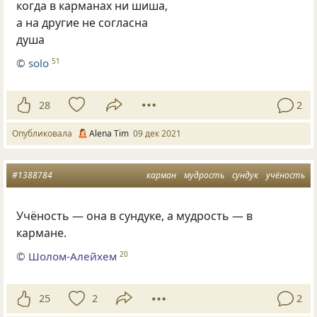
когда в карманах ни шиша,
а на другие не согласна
душа
©
solo
51
28
2
Опубликовала
Alena Tim
09 дек 2021
#1388784
карман
мудрость
сундук
учёность
Учёность — она в сундуке, а мудрость — в
кармане.
©
Шолом-Алейхем
20
25
2
2