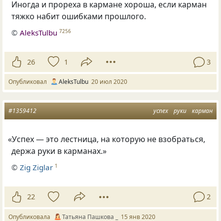
Иногда и прореха в кармане хороша, если карман
тяжко набит ошибками прошлого.
©
AleksTulbu
7256
26
1
3
Опубликовал
AleksTulbu
20 июл 2020
#1359412
успех
руки
карман
«
Успех — это лестница
,
на которую не взобраться
,
держа руки в карманах.»
©
Zig Ziglar
1
22
2
Опубликовала
Татьяна Пашкова _
15 янв 2020