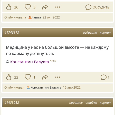
26
3
Обсудить
Опубликовала
tamra
22 окт 2022
#1746173
медицина
карман
Медицина у нас на большой высоте — не каждому
по карману дотянуться.
©
Константин Балухта
5007
22
1
1
Опубликовал
Константин Балухта
16 апр 2022
#1453982
прошлое
ошибки
карман