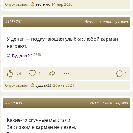
Опубликовал
вестник
14 мар 2020
#1958701
деньги
карман
улыбка
У денег — подкупающая улыбка: любой карман
нагреют.
©
Буддах22
2848
24
1
1
Опубликовал
Буддах22
20 янв 2024
#2005406
жизнь
слова
карман
Какие-то скучные мы стали.
За словом в карман не лезем,