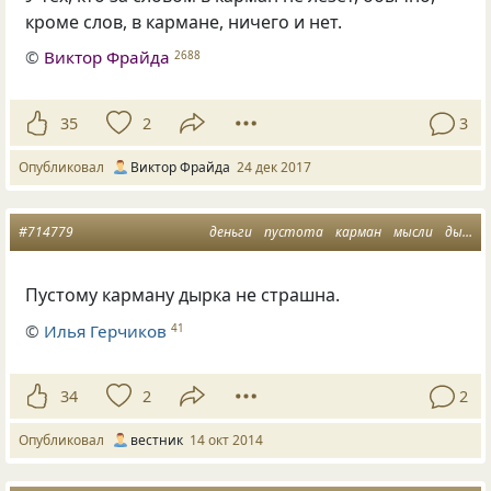
кроме слов, в кармане, ничего и нет.
©
Виктор Фрайда
2688
35
2
3
Опубликовал
Виктор Фрайда
24 дек 2017
#714779
деньги
пустота
карман
мысли
дырка
Пустому карману дырка не страшна.
©
Илья Герчиков
41
34
2
2
Опубликовал
вестник
14 окт 2014