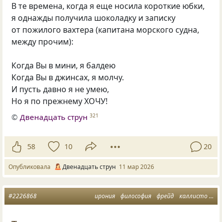
В те времена, когда я еще носила короткие юбки,
я однажды получила шоколадку и записку
от пожилого вахтера (капитана морского судна,
между прочим):
Когда Вы в мини, я балдею
Когда Вы в джинсах, я молчу.
И пусть давно я не умею,
Но я по прежнему ХОЧУ!
©
Двенадцать струн
321
58
10
20
Опубликовала
Двенадцать струн
11 мар 2026
#2226868
ирония
философия
фрейд
каллисто
ла