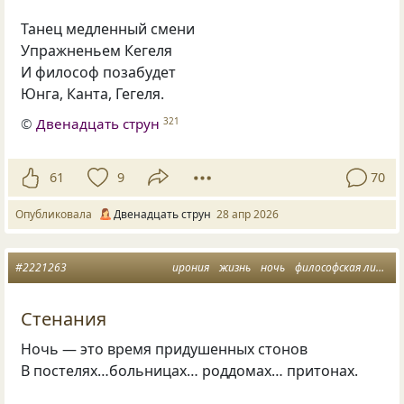
Танец медленный смени
Упражненьем Кегеля
И философ позабудет
Юнга, Канта, Гегеля.
©
Двенадцать струн
321
61
9
70
Опубликовала
Двенадцать струн
28 апр 2026
#2221263
ирония
жизнь
ночь
философская лирика
Стенания
Ночь — это время придушенных стонов
В постелях…больницах… роддомах… притонах.