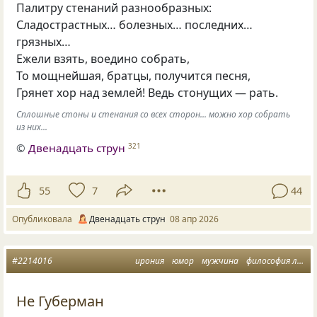
Палитру стенаний разнообразных:
Сладострастных… болезных… последних…
грязных…
Ежели взять, воедино собрать,
То мощнейшая, братцы, получится песня,
Грянет хор над землей! Ведь стонущих — рать.
Сплошные стоны и стенания со всех сторон... можно хор собрать
из них...
©
Двенадцать струн
321
55
7
44
Опубликовала
Двенадцать струн
08 апр 2026
#2214016
ирония
юмор
мужчина
философия любви
Не Губерман