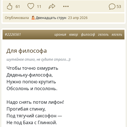
61
11
53
Опубликовала
Двенадцать струн
23 апр 2026
#2226561
ирония
юмор
философ
гегель
кегель
Для философа
шутейное стихо, не судите строго...))
Чтобы точно охмурить
Дяденьку-философа,
Нужно попою крутить
Обсолонь и посолонь.
Надо снять потом лифон!
Прогибая спинку,
Под тягучий саксофон —
Не под Баха с Глинкой.