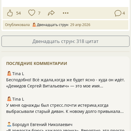
54
7
4
Опубликовала
Двенадцать струн
29 апр 2026
Двенадцать струн: 318 цитат
ПОСЛЕДНИЕ КОММЕНТАРИИ
Tina L
Бесподобно! Всё ждала,когда же будет ясно - куда он идёт.
«Демидов Сергей Витальевич» — это мое имя...
Tina L
У меня однажды был стресс.почти истерика,когда
выбрасывали старый диван. К новому долго привыкала...
Бородул Евгений Николаевич
«В зрелости боюсь каждого звонка». Вероятно, это просто