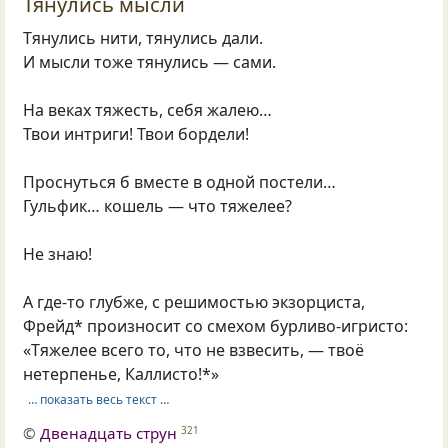
Тянулись мысли
Тянулись нити, тянулись дали.
И мысли тоже тянулись — сами.
На веках тяжесть, себя жалею…
Твои интриги! Твои бордели!
Проснуться б вместе в одной постели…
Гульфик… кошель — что тяжелее?
Не знаю!
А где-то глубже, с решимостью экзорциста,
Фрейд* произносит со смехом бурливо-игристо:
«Тяжелее всего то, что не взвесить, — твоё
нетерпенье, Каллисто!*»
… показать весь текст …
©
Двенадцать струн
321