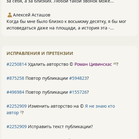
за себя, а за близких. Любой такой звонок може...
Алексей Асташов
Когда бы мне было близко к восьмому десятку, я бы мог
исповедаться даже на площади, а история эта -...
ИСПРАВЛЕНИЯ И ПРЕТЕНЗИИ
#2250814
Удалить авторство ©
Роман Цивинскас
?
44
#875258
Повтор публикации
#594823
?
#496984
Повтор публикации
#155726
?
#2252909
Изменить авторство на ©
Я не знаю кто
автор
?
0
#2252909
Исправить текст публикации?