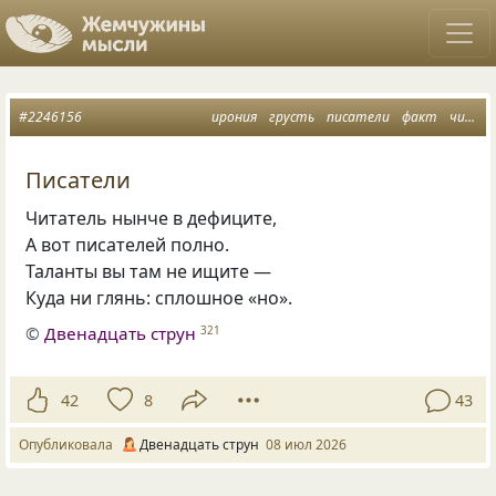
#2246156
ирония
грусть
писатели
факт
читатели
Писатели
Читатель нынче в дефиците,
А вот писателей полно.
Таланты вы там не ищите —
Куда ни глянь: сплошное «но».
©
Двенадцать струн
321
42
8
43
Опубликовала
Двенадцать струн
08 июл 2026