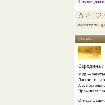
©
Кузнецова 
70
Опубликовал(а)
#1778800
Середина ле
Мир — закута
Ласков только
А всё остальн
Прожигает со
Огнедышащий