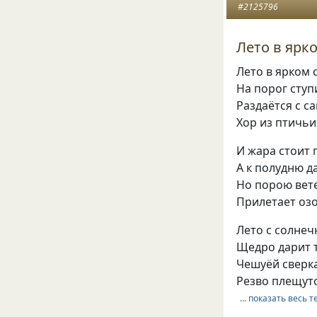
#2125796
Лето в ярк
Лето в ярком
На порог ступ
Раздаётся с с
Хор из птичьи
И жара стоит 
А к полудню д
Но порою вет
Прилетает оз
Лето с солне
Щедро дарит т
Чешуёй сверк
Резво плещутс
… показать весь т