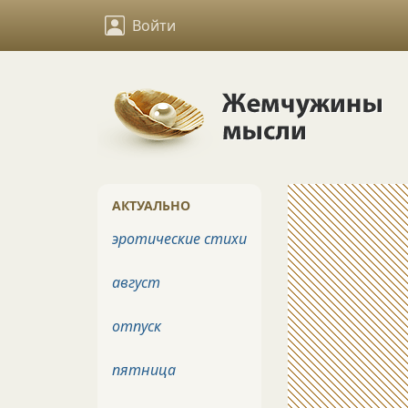
Войти
АКТУАЛЬНО
эротические стихи
август
отпуск
пятница