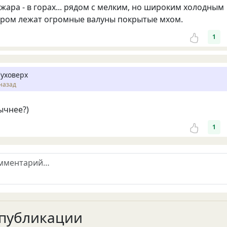
жара - в горах... рядом с мелким, но широким холодным
ором лежат огромные валуны покрытые мхом.
1
Суховерх
назад
ычнее?)
1
публикации