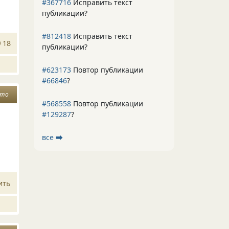
#367716
Исправить текст
публикации?
#812418
Исправить текст
18
публикации?
#623173
Повтор публикации
#66846
?
ето
#568558
Повтор публикации
#129287
?
все ⮕
ить