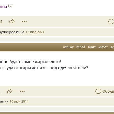
Инна
507
15
Кузнецова Инна
15 июл 2021
ирония
холод
жара
мысли
л
нче будет самое жаркое лето!
ю, куда от жары деться… под одеяло что ли?
4
Обсуд
унтик
16 июн 2014