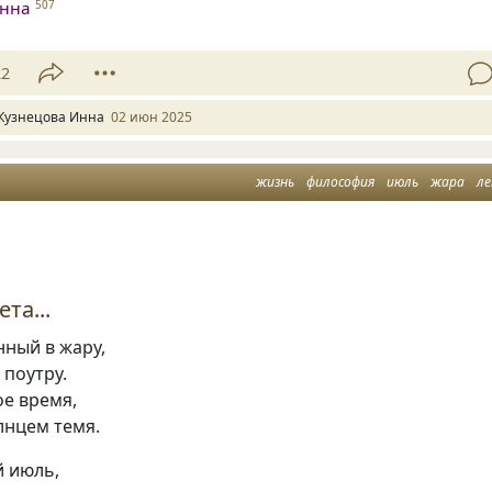
Инна
507
22
Кузнецова Инна
02 июн 2025
жизнь
философия
июль
жара
л
та...
нный в жару,
 поутру.
ое время,
лнцем темя.
 июль,