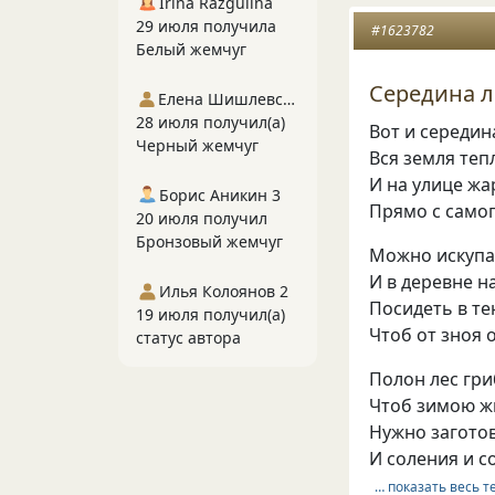
Irina Razgulina
29 июля получила
#1623782
Белый жемчуг
Середина л
Елена Шишлевская
28 июля получил(а)
Вот и середин
Черный жемчуг
Вся земля теп
И на улице жа
Борис Аникин 3
Прямо с самог
20 июля получил
Бронзовый жемчуг
Можно искупа
И в деревне н
Илья Колоянов 2
Посидеть в те
19 июля получил(а)
Чтоб от зноя 
статус автора
Полон лес гри
Чтоб зимою жи
Нужно заготов
И соления и со
… показать весь т