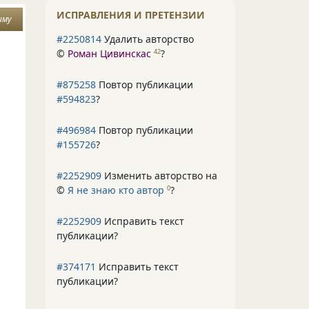
ИСПРАВЛЕНИЯ И ПРЕТЕНЗИИ
иму
#2250814
Удалить авторство
©
Роман Цивинскас
?
42
#875258
Повтор публикации
#594823
?
#496984
Повтор публикации
#155726
?
#2252909
Изменить авторство на
©
Я не знаю кто автор
?
0
#2252909
Исправить текст
публикации?
#374171
Исправить текст
публикации?