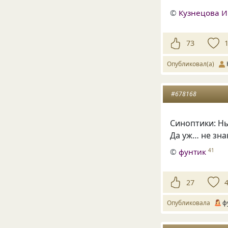
©
Кузнецова 
73
Опубликовал(а)
#678168
Синоптики: Ны
Да уж… не зна
©
фунтик
41
27
Опубликовала
ф