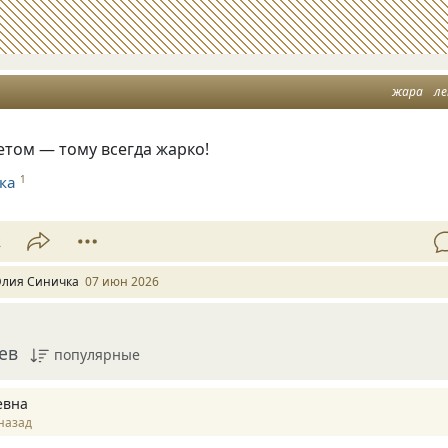
жара
л
етом — тому всегда жарко!
ка
1
2
лия Синичка
07 июн 2026
ев
популярные
евна
назад