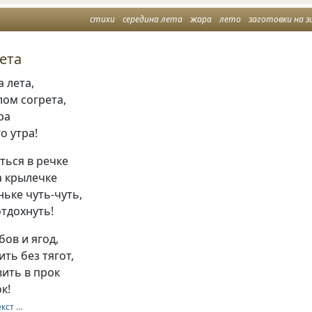
стихи
середина лета
жара
лето
заготовки на з
ета
а лета,
лом согрета,
ра
о утра!
ться в речке
а крылечке
ньке чуть-чуть,
отдохнуть!
бов и ягод,
ть без тягот,
ить в прок
к!
екст …