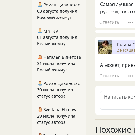
Самая лучшая 
Роман Цивинскас
03 августа получил
ручьем, в кот
Розовый жемчуг
Ответить
Mh Fav
01 августа получил
Белый жемчуг
Галина 
2 месяца 
Наталья Бикетова
31 июля получила
А может, прив
Белый жемчуг
Ответить
Роман Цивинскас
30 июля получил
статус автора
Svetlana Efimova
29 июля получила
статус автора
Похожие 