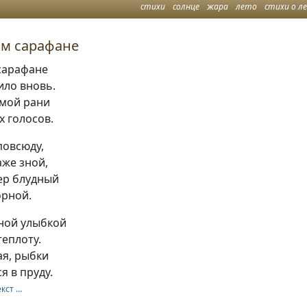
стихи
солнце
жара
лето
стихи о л
ом сарафане
 сарафане
ило вновь.
амой рани
х голосов.
повсюду,
аже зной,
ер блудный
орной.
чной улыбкой
еплоту.
ая, рыбки
я в пруду.
екст …