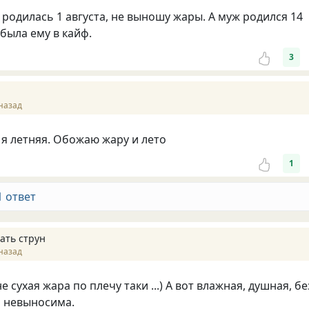
 родилась 1 августа, не выношу жары. А муж родился 14
 была ему в кайф.
3
назад
 я летняя. Обожаю жару и лето
1
1 ответ
ать струн
назад
не сухая жара по плечу таки ...) А вот влажная, душная, бе
а невыносима.