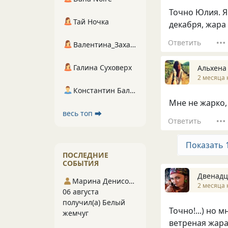
Точно Юлия. Я
Тай Ночка
декабря, жара
Ответить
Валентина_Захарова
Галина Суховерх
Альхена
2 месяца 
Константин Балухта
Мне не жарко,
весь топ ⮕
Ответить
Показать 
ПОСЛЕДНИЕ
СОБЫТИЯ
Двенадц
Марина Денисова 5
2 месяца 
06 августа
получил(а) Белый
Точно!...) но м
жемчуг
ветреная жар