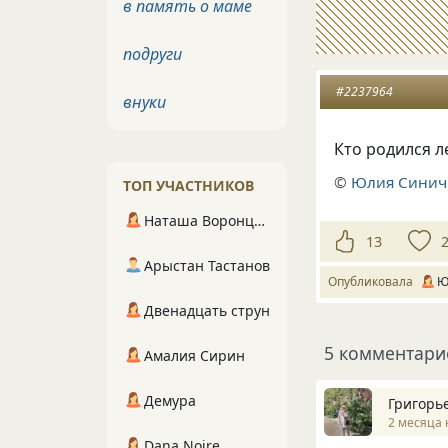
в память о маме
подруги
#2237964
внуки
Кто родился л
©
Юлия Синич
ТОП УЧАСТНИКОВ
Наташа Воронцова
13
Арыстан Тастанов
Опубликовала
Ю
Двенадцать струн
5 комментари
Амалия Сирин
Демура
Григорь
2 месяца 
Dana Noire