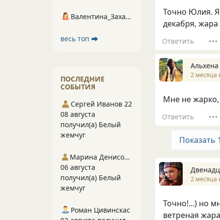
Точно Юлия. Я
Валентина_Захарова
декабря, жара
весь топ ⮕
Ответить
Альхена
2 месяца 
ПОСЛЕДНИЕ
СОБЫТИЯ
Мне не жарко,
Сергей Иванов 22
08 августа
Ответить
получил(а) Белый
жемчуг
Показать 
Марина Денисова 5
06 августа
Двенадц
получил(а) Белый
2 месяца 
жемчуг
Точно!...) но м
Роман Цивинскас
ветреная жар