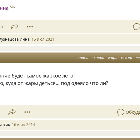
Инна
507
15
Кузнецова Инна
15 июл 2021
ирония
холод
жара
мысли
л
нче будет самое жаркое лето!
ю, куда от жары деться… под одеяло что ли?
4
Обсуд
унтик
16 июн 2014