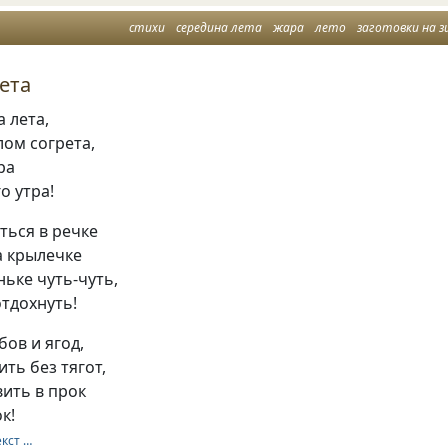
стихи
середина лета
жара
лето
заготовки на з
ета
а лета,
лом согрета,
ра
о утра!
ться в речке
а крылечке
ньке чуть-чуть,
отдохнуть!
бов и ягод,
ть без тягот,
ить в прок
к!
екст …