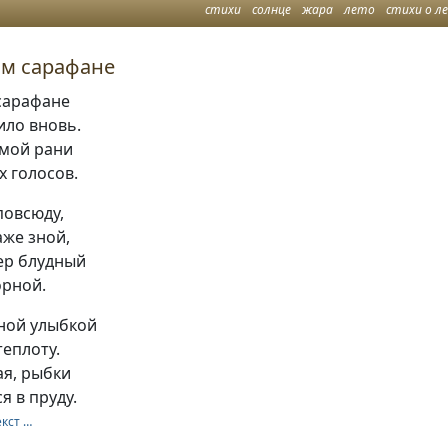
стихи
солнце
жара
лето
стихи о л
ом сарафане
 сарафане
ило вновь.
амой рани
х голосов.
повсюду,
аже зной,
ер блудный
орной.
чной улыбкой
еплоту.
ая, рыбки
я в пруду.
екст …