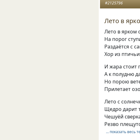
#2125796
Лето в ярк
Лето в ярком
На порог ступ
Раздаётся с с
Хор из птичьи
И жара стоит 
А к полудню д
Но порою вет
Прилетает оз
Лето с солне
Щедро дарит т
Чешуёй сверк
Резво плещутс
… показать весь т