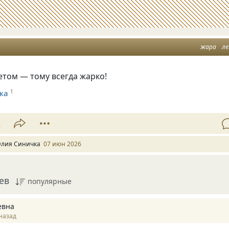
жара
л
етом — тому всегда жарко!
ка
1
2
лия Синичка
07 июн 2026
ев
популярные
евна
назад