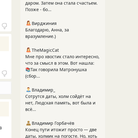
даром. Затем она стала счастьем.
Позже - бо...
Вирджиния
Благодарю, Анна, за
вразумление.)
TheMagicCat
Мне про хвостик стало интересно,
что за смысл в этом. Вот нашла:
📚Так говорила Матронушка
(сбор...
Владимир_
Сотрутся даты, холм сойдёт на
нет, Людская память, вот была и
всё...
Владимир Горбачёв
з
Конец пути итожит просто — две
даты, холмик на погосте. Но, хоть