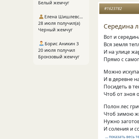
Белый жемчуг
#1623782
Елена Шишлевская
28 июля получил(а)
Середина л
Черный жемчуг
Вот и середин
Борис Аникин 3
Вся земля теп
20 июля получил
И на улице жа
Бронзовый жемчуг
Прямо с самог
Можно искупа
И в деревне н
Посидеть в те
Чтоб от зноя 
Полон лес гри
Чтоб зимою жи
Нужно заготов
И соления и со
… показать весь т