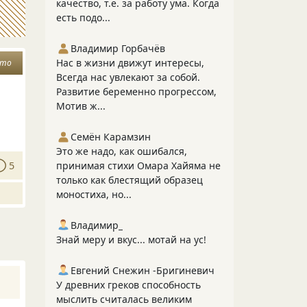
качество, т.е. за работу ума. Когда
есть подо...
Владимир Горбачёв
Нас в жизни движут интересы,
ето
Всегда нас увлекают за собой.
Развитие беременно прогрессом,
Мотив ж...
Семён Карамзин
Это же надо, как ошибался,
5
принимая стихи Омара Хайяма не
только как блестящий образец
моностиха, но...
Владимир_
Знай меру и вкус... мотай на ус!
Евгений Снежин -Бригиневич
У древних греков способность
мыслить считалась великим