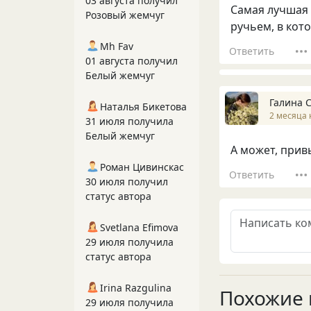
03 августа получил
Самая лучшая 
Розовый жемчуг
ручьем, в кот
Mh Fav
Ответить
01 августа получил
Белый жемчуг
Галина 
Наталья Бикетова
2 месяца 
31 июля получила
Белый жемчуг
А может, прив
Роман Цивинскас
Ответить
30 июля получил
статус автора
Svetlana Efimova
29 июля получила
статус автора
Irina Razgulina
Похожие 
29 июля получила