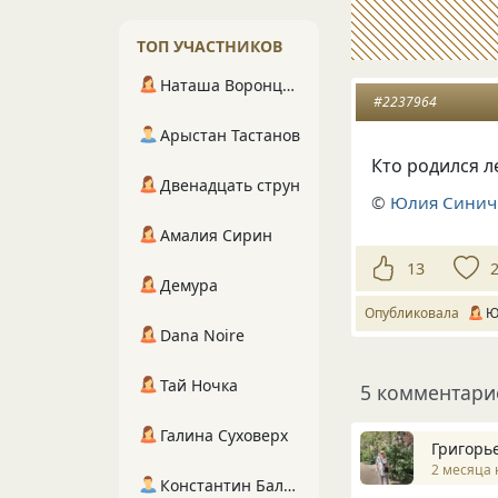
ТОП УЧАСТНИКОВ
Наташа Воронцова
#2237964
Арыстан Тастанов
Кто родился л
Двенадцать струн
©
Юлия Синич
Амалия Сирин
13
Демура
Опубликовала
Ю
Dana Noire
Тай Ночка
5 комментари
Галина Суховерх
Григорь
2 месяца 
Константин Балухта