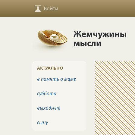
Войти
АКТУАЛЬНО
в память о маме
суббота
выходные
сыну