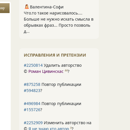
Валентина-Софи
иму
Что.то такое нарисовалось....
Больше не нужно искать смысла в
обрывках фраз... Просто позволь
д...
ИСПРАВЛЕНИЯ И ПРЕТЕНЗИИ
#2250814
Удалить авторство
©
Роман Цивинскас
?
44
#875258
Повтор публикации
#594823
?
#496984
Повтор публикации
#155726
?
#2252909
Изменить авторство на
©
Я не знаю кто автор
?
0