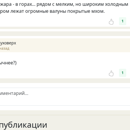
жара - в горах... рядом с мелким, но широким холодным
ором лежат огромные валуны покрытые мхом.
1
Суховерх
назад
ычнее?)
1
публикации