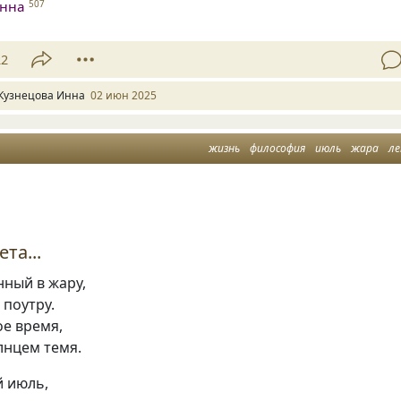
Инна
507
22
Кузнецова Инна
02 июн 2025
жизнь
философия
июль
жара
л
та...
нный в жару,
 поутру.
ое время,
лнцем темя.
 июль,