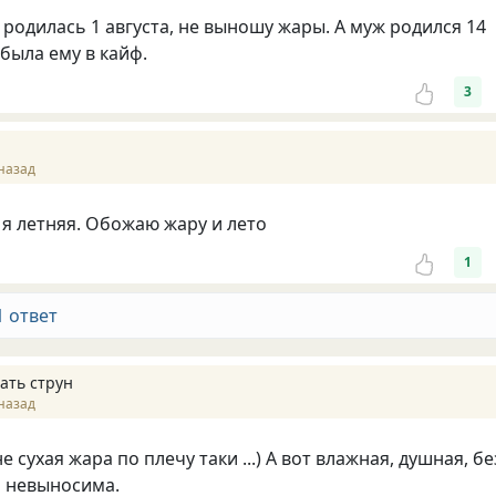
 родилась 1 августа, не выношу жары. А муж родился 14
 была ему в кайф.
3
назад
 я летняя. Обожаю жару и лето
1
1 ответ
ать струн
назад
не сухая жара по плечу таки ...) А вот влажная, душная, бе
а невыносима.