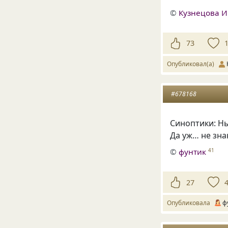
©
Кузнецова 
73
Опубликовал(а)
#678168
Синоптики: Ны
Да уж… не зна
©
фунтик
41
27
Опубликовала
ф