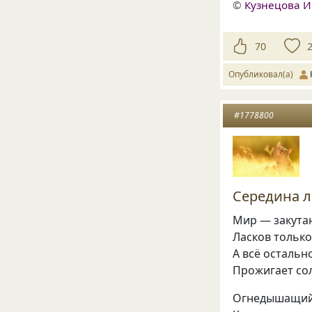
©
Кузнецова 
70
Опубликовал(а)
#1778800
Середина ле
Мир — закута
Ласков только
А всё остальн
Прожигает со
Огнедышащий