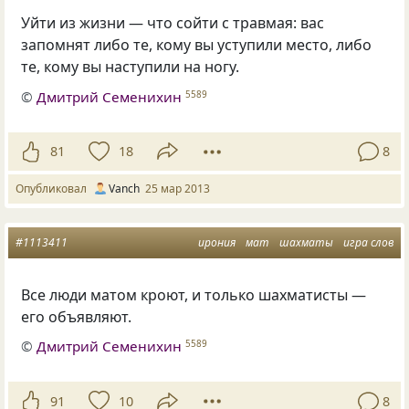
Уйти из жизни — что сойти с травмая: вас
запомнят либо те, кому вы уступили место, либо
те, кому вы наступили на ногу.
©
Дмитрий Семенихин
5589
81
18
8
Опубликовал
Vanch
25 мар 2013
#1113411
ирония
мат
шахматы
игра слов
Все люди матом кроют, и только шахматисты —
его объявляют.
©
Дмитрий Семенихин
5589
91
10
8