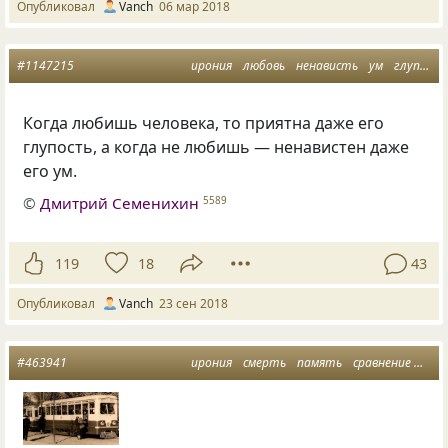
Опубликовал
Vanch
06 мар 2018
#1147215
ирония
любовь
ненависть
ум
глупость
Когда любишь человека, то приятна даже его
глупость, а когда не любишь — ненавистен даже
его ум.
©
Дмитрий Семенихин
5589
119
18
43
Опубликовал
Vanch
23 сен 2018
#463941
ирония
смерть
память
сравнение
тра