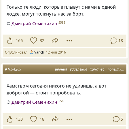
Только те люди, которые плывут с нами в одной
лодке, могут толкнуть нас за борт.
©
Дмитрий Семенихин
5589
166
32
18
Опубликовал
Vanch
12 ноя 2016
#1094269
ирония
удивление
хамство
попытка
д
Хамством сегодня никого не удивишь, а вот
добротой — стоит попробовать.
©
Дмитрий Семенихин
5589
133
18
5