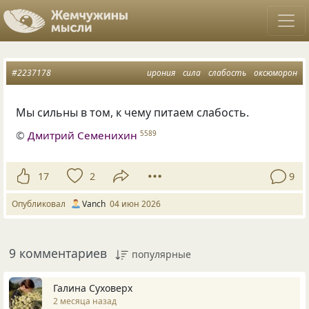
#2237178
ирония
сила
слабость
оксюморон
Мы сильны в том, к чему питаем слабость.
©
Дмитрий Семенихин
5589
17
2
9
Опубликовал
Vanch
04 июн 2026
9 комментариев
популярные
Галина Суховерх
2 месяца назад