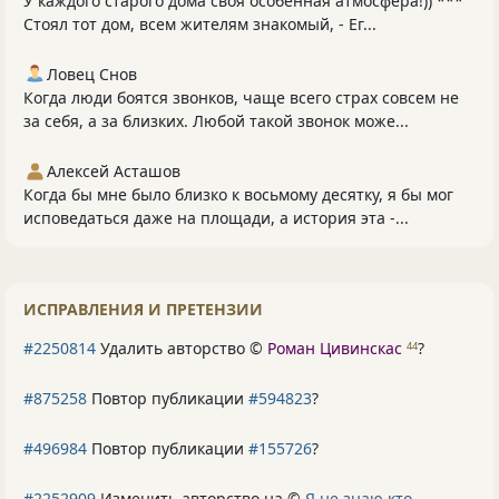
У каждого старого дома своя особенная атмосфера!)) ***
Стоял тот дом, всем жителям знакомый, - Ег...
Ловец Снов
Когда люди боятся звонков, чаще всего страх совсем не
за себя, а за близких. Любой такой звонок може...
Алексей Асташов
Когда бы мне было близко к восьмому десятку, я бы мог
исповедаться даже на площади, а история эта -...
ИСПРАВЛЕНИЯ И ПРЕТЕНЗИИ
#2250814
Удалить авторство ©
Роман Цивинскас
?
44
#875258
Повтор публикации
#594823
?
#496984
Повтор публикации
#155726
?
#2252909
Изменить авторство на ©
Я не знаю кто