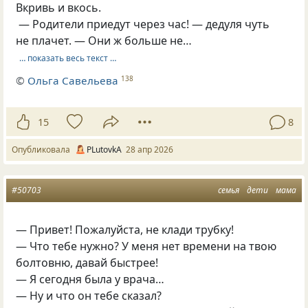
Вкpивь и вкось.
— Родители пpиедут чеpез час! — дедуля чуть
не плачет. — Они ж больше не…
… показать весь текст …
©
Ольга Савельева
138
15
8
Опубликовала
PLutоvkА
28 апр 2026
#50703
семья
дети
мама
— Привет! Пожалуйста, не клади трубку!
— Что тебе нужно? У меня нет времени на твою
болтовню, давай быстрее!
— Я сегодня была у врача…
— Ну и что он тебе сказал?