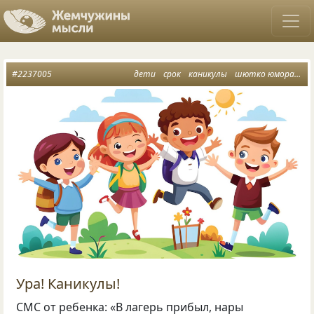
#2237005
дети
срок
каникулы
шютко юмора
пи
Ура! Каникулы!
СМС от ребенка: «В лагерь прибыл, нары