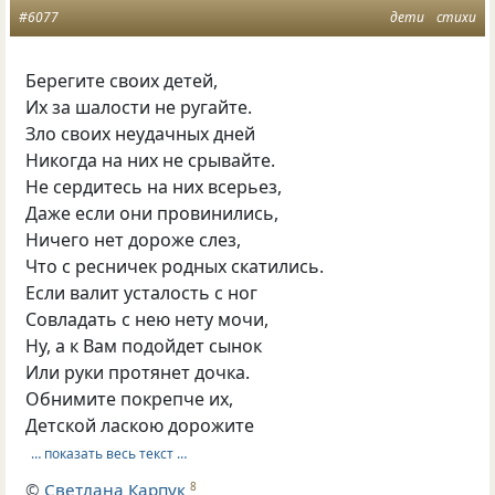
#6077
дети
стихи
Берегите своих детей,
Их за шалости не ругайте.
Зло своих неудачных дней
Никогда на них не срывайте.
Не сердитесь на них всерьез,
Даже если они провинились,
Ничего нет дороже слез,
Что с ресничек родных скатились.
Если валит усталость с ног
Совладать с нею нету мочи,
Ну, а к Вам подойдет сынок
Или руки протянет дочка.
Обнимите покрепче их,
Детской ласкою дорожите
… показать весь текст …
©
Светлана Карпук
8