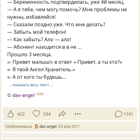
— Беременность подтвердилась, уже 4й месяц.
— А я тебе, чем могу помочь? Мне проблемы не
нужны, избавляйся!
— Сказали поздно уже. Что мне делать?
— Забыть мой телефон!
— Как забыть? Ало — ало!
— Абонент находится в в не …
Прошло 3 месяца.
«- Привет малыш!» в ответ «-Привет, а ты кто?»
«- Я твой Ангел Хранитель.»
«- А от кого ты будешь…
… показать весь текст …
©
dav-angel
1099
422
534
1191
Опубликовала
dav-angel
03 апр 2011