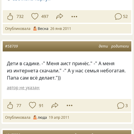
732
497
52
Опубликовала
Весна
26 янв 2011
#58709
дети
родители
Дети в садике. -" Меня аист принёс." -" А меня
из интернета скачали." -" А у нас семья небогатая.
Папа сам всё делает."))
автор не указан
77
91
3
Опубликовала
люда
19 апр 2011