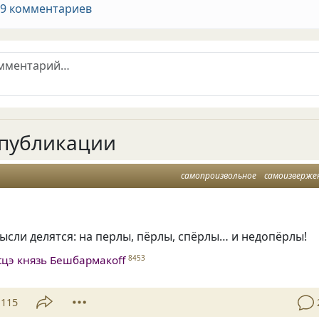
 9 комментариев
публикации
самопроизвольное
самоизверже
сли делятся: на перлы, пёрлы, спёрлы… и недопёрлы!
tцэ князь Бешбармакоff
8453
115