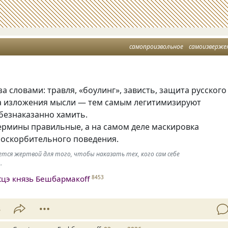
самопроизвольное
самоизверже
а словами: травля, «боулинг», зависть, защита русского
та изложения мысли — тем самым легитимизируют
безнаказанно хамить.
термины правильные, а на самом деле маскировка
 оскорбительного поведения.
ется жертвой для того, чтобы наказать тех, кого сам себе
…
tцэ князь Бешбармакоff
8453
3