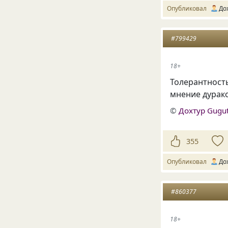
Опубликовал
До
#799429
18+
Толерантност
мнение дурако
©
Дохтур Gugu
355
Опубликовал
До
#860377
18+