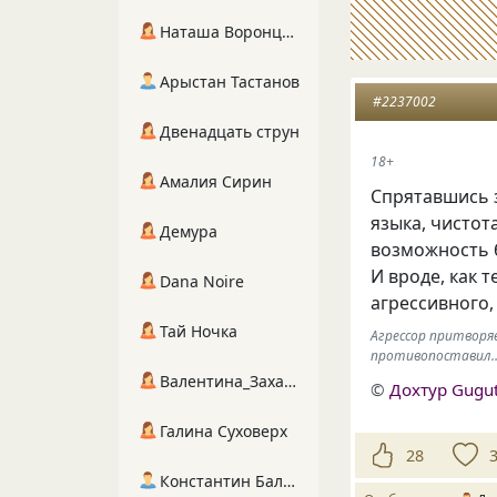
Наташа Воронцова
Арыстан Тастанов
#2237002
Двенадцать струн
18+
Амалия Сирин
Спрятавшись з
языка, чисто
Демура
возможность 
И вроде, как 
Dana Noire
агрессивного,
Тай Ночка
Агрессор притворя
противопоставил
Валентина_Захарова
©
Дохтур Gugu
Галина Суховерх
28
Константин Балухта