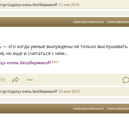
хтур Gugutцэ князь Беshбармакоff
11 ноя 2014
самопроизвольное
самоизверже
ь — это когда умные вынуждены не только выслушивать
в, но еще и считаться с ним…
tцэ князь Бешбармакоff
8453
72
хтур Gugutцэ князь Беshбармакоff
20 июл 2015
самопроизвольное
самоизверже