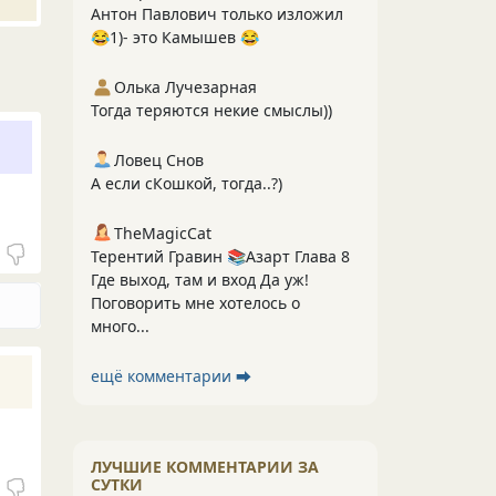
Антон Павлович только изложил
😂1)- это Камышев 😂
Олька Лучезарная
Тогда теряются некие смыслы))
Ловец Снов
А если сКошкой, тогда..?)
TheMagicCat
Терентий Гравин 📚Азарт Глава 8
Где выход, там и вход Да уж!
Поговорить мне хотелось о
много...
ещё комментарии ⮕
ЛУЧШИЕ КОММЕНТАРИИ ЗА
СУТКИ