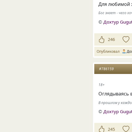
Для любимой 
Бог знает - чего 
©
Дохтур Gugu
246
Опубликовал
До
#786159
18+
Оглядываясь 
В прошлом у каждо
©
Дохтур Gugu
245