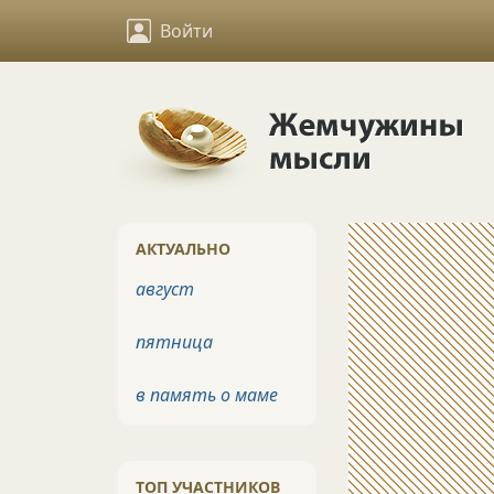
Войти
АКТУАЛЬНО
август
пятница
в память о маме
ТОП УЧАСТНИКОВ