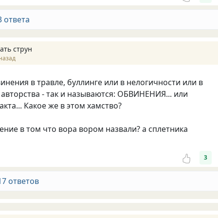
3 ответа
ать струн
назад
винения в травле, буллинге или в нелогичности или в
авторства - так и называются: ОБВИНЕНИЯ... или
кта... Какое же в этом хамство?
ение в том что вора вором назвали? а сплетника
3
17 ответов