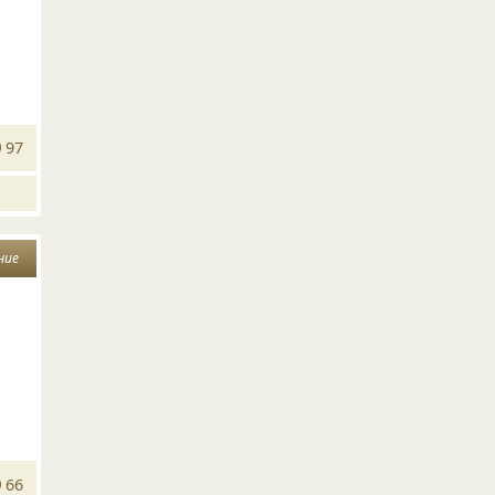
97
ние
66