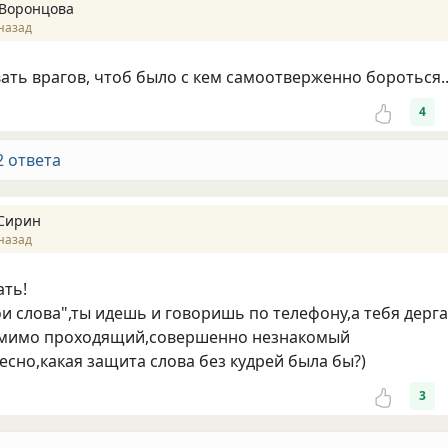
Воронцова
назад
ать врагов, чтоб было с кем самоотверженно бороться..
4
2 ответа
Сирин
назад
ать!
ои слова",ты идешь и говоришь по телефону,а тебя дерг
т мимо проходящий,совершенно незнакомый
есно,какая защита слова без кудрей была бы?)
3