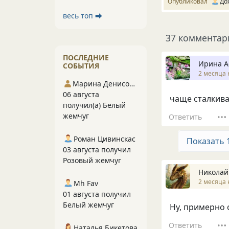
Опубликовал
До
весь топ ⮕
37 комментар
ПОСЛЕДНИЕ
Ирина А
СОБЫТИЯ
2 месяца 
Марина Денисова 5
06 августа
чаще сталкива
получил(а) Белый
жемчуг
Ответить
Роман Цивинскас
Показать 
03 августа получил
Розовый жемчуг
Николай
2 месяца 
Mh Fav
01 августа получил
Белый жемчуг
Ну, примерно о
Ответить
Наталья Бикетова