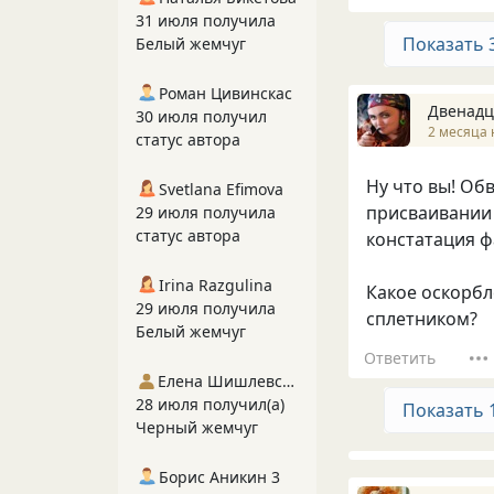
31 июля получила
Показать 
Белый жемчуг
Роман Цивинскас
Двенадц
30 июля получил
2 месяца 
статус автора
Ну что вы! Об
Svetlana Efimova
присваивании 
29 июля получила
статус автора
констатация фа
Irina Razgulina
Какое оскорбл
29 июля получила
сплетником?
Белый жемчуг
Ответить
Елена Шишлевская
28 июля получил(а)
Показать 
Черный жемчуг
Борис Аникин 3