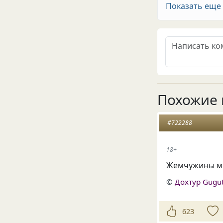
Показать еще
Похожие 
#722288
18+
Жемчужины мы
©
Дохтур Gugu
623