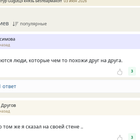
хтур Gugutцэ князь Беshбармакоff
03 июн 2026
иев
популярные
симова
назад
ются люди, которые чем то похожи друг на друга.
3
1 ответ
 Другов
назад
 том же я сказал на своей стене ..
3