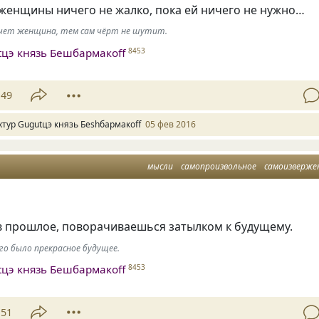
женщины ничего не жалко, пока ей ничего не нужно…
хочет женщина, тем сам чёрт не шутит.
tцэ князь Бешбармакоff
8453
49
хтур Gugutцэ князь Беshбармакоff
05 фев 2016
мысли
самопроизвольное
самоизверже
в прошлое, поворачиваешься затылком к будущему.
го было прекрасное будущее.
tцэ князь Бешбармакоff
8453
51