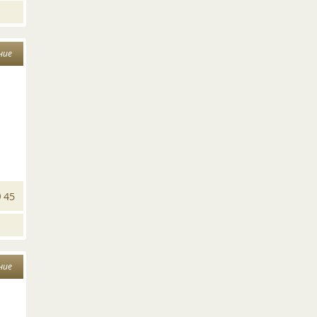
ние
45
ние