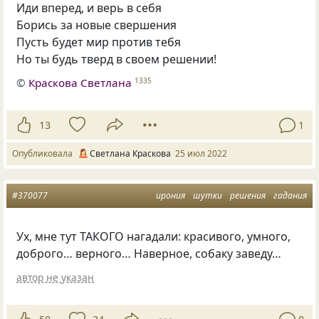
Иди вперед, и верь в себя
Борись за новые свершения
Пусть будет мир против тебя
Но ты будь тверд в своем решении!
©
Краскова Светлана
1335
13
1
Опубликовала
Светлана Краскова
25 июл 2022
#370077
ирония
шутки
решения
гадания
Ух, мне тут ТАКОГО нагадали: красивого, умного,
доброго… верного… Наверное, собаку заведу…
автор не указан