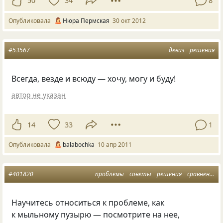
50
34
8
Опубликовала
Нюра Пермская
30 окт 2012
#53567
девиз
решения
Всегда, везде и всюду — хочу, могу и буду!
автор не указан
14
33
1
Опубликовала
balabochka
10 апр 2011
#401820
проблемы
советы
решения
сравнения
Научитесь относиться к проблеме, как
к мыльному пузырю — посмотрите на нее,