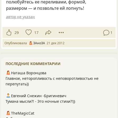
полюбуйтесь ее переливами, формой,
размером — и позвольте ей лопнуть!
автор не указан
29
17
1
Опубликовала
ЗАноЗА
21 дек 2012
ПОСЛЕДНИЕ КОММЕНТАРИИ
Наташа Воронцова
Главное, неторопливость с неповоротливостью не
перепутать))
Евгений Снежин -Бригиневич
Тумана мысли?! - Это ночные стихи?!))
TheMagicCat