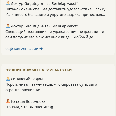
Дохтур Gugutцэ князь Беshбармакоff
Пятачок очень спешил доставить удовольствие Ослику
Иа и вместо большого и упругого шарика принес вял...
Дохтур Gugutцэ князь Беshбармакоff
Спешащий поставщик - и удовольствия не доставит, и
сам получит его в скомканном виде... Добрый де...
ещё комментарии ⮕
ЛУЧШИЕ КОММЕНТАРИИ ЗА СУТКИ
Синявский Вадим
Порой, читая, замечаешь, что сыровата суть, зато
огранка ювелирна!
Наташа Воронцова
Я знала, что Вы оцените)))