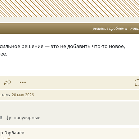
решение проблемы
лиш
сильное решение — это не добавить что-то новое,
ее.
аталь
20 мая 2026
я
популярные
р Горбачёв
назад