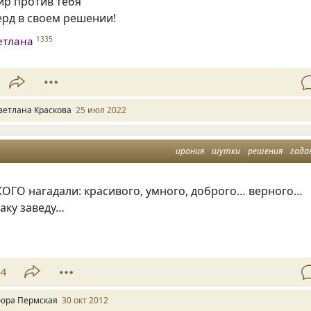
ир против тебя
ерд в своем решении!
етлана
1335
ветлана Краскова
25 июл 2022
ирония
шутки
решения
гада
АКОГО нагадали: красивого, умного, доброго… верного…
аку заведу…
34
юра Пермская
30 окт 2012