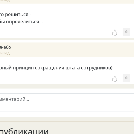
то решиться -
бы определиться...
0
Внебо
назад
рный принцип сокращения штата сотрудников)
0
публикации