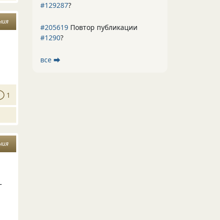
#129287
?
ния
#205619
Повтор публикации
#1290
?
все ⮕
1
ния
—