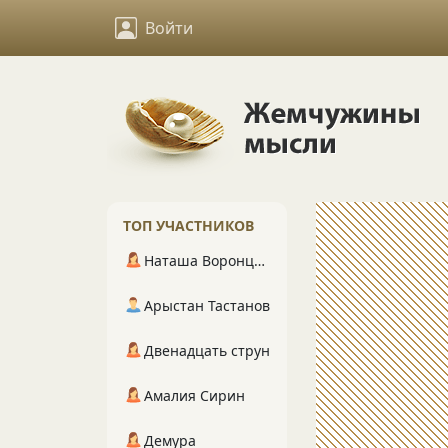
Войти
ТОП УЧАСТНИКОВ
Наташа Воронцова
Арыстан Тастанов
Двенадцать струн
Амалия Сирин
Демура