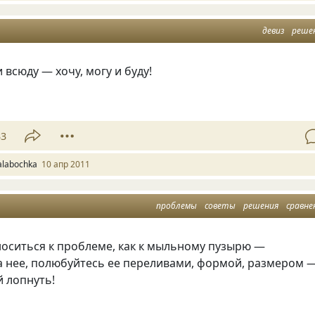
девиз
реше
и всюду — хочу, могу и буду!
33
alabochka
10 апр 2011
проблемы
советы
решения
сравне
носиться к проблеме, как к мыльному пузырю —
а нее, полюбуйтесь ее переливами, формой, размером 
й лопнуть!