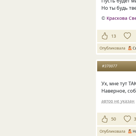
Пусть будет м
Но ты будь тв
©
Краскова Св
13
Опубликовала
С
#370077
Ух, мне тут Т
Наверное, соб
автор не указан
50
Опубликовала
Н