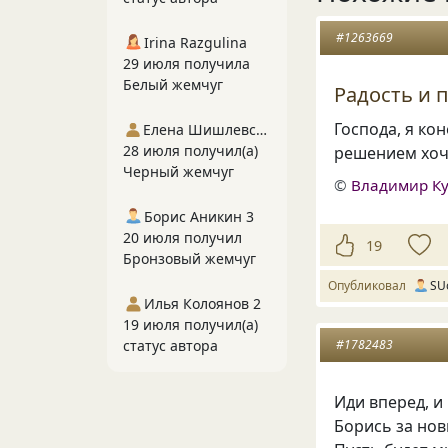
#1263669
Irina Razgulina
29 июля получила
Белый жемчуг
Радость и 
Господа
,
я кон
Елена Шишлевская
28 июля получил(а)
решением хоч
Черный жемчуг
©
Владимир Ку
Борис Аникин 3
20 июля получил
19
Бронзовый жемчуг
Опубликовал
SU
Илья Колоянов 2
19 июля получил(а)
статус автора
#1782483
Иди вперед, и
Борись за но