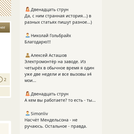
Двенадцать струн
Да, с ним странная история...) в
разных статьях пишут разное...)
нее
Николай Гольбрайх
Благодарю!!!
Алексей Асташов
Электромонтёр на заводе. Из
четырёх в обычное время я один
уже две недели и все вызовы х4
2
мои...
Двенадцать струн
А кем вы работаете? то есть - ты...
Simonliv
Насчёт Мендельсона - не
ручаюсь. Остальное - правда.