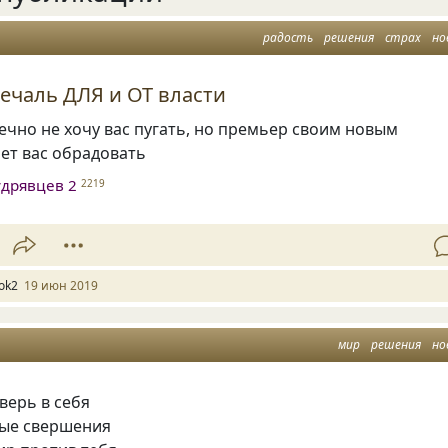
радость
решения
страх
но
печаль ДЛЯ и ОТ власти
ечно не хочу вас пугать
,
но премьер своим новым
ет вас обрадовать
дрявцев 2
2219
ok2
19 июн 2019
мир
решения
но
 верь в себя
вые свершения