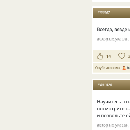
#53567
Всегда, везде 
автор не указан
14
Опубликовала
b
#401820
Научитесь от
посмотрите н
и позвольте е
автор не указан