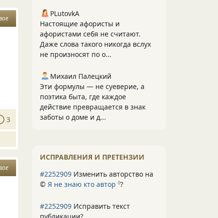
PLutоvkА
вое
Настоящие афористы и
афористами себя не считают.
Даже слова такого никогда вслух
не произносят по о...
Михаил Палецкий
Эти формулы — не суеверие, а
поэтика быта, где каждое
действие превращается в знак
заботы о доме и д...
3
ИСПРАВЛЕНИЯ И ПРЕТЕНЗИИ
вое
#2252909
Изменить авторство на
©
Я не знаю кто автор
?
0
#2252909
Исправить текст
публикации?