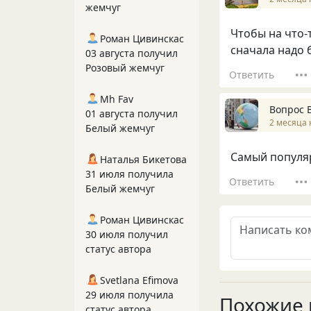
жемчуг
Чтобы на что-
Роман Цивинскас
сначала надо 
03 августа получил
Розовый жемчуг
Ответить
Mh Fav
Вопрос 
01 августа получил
2 месяца 
Белый жемчуг
Самый популя
Наталья Бикетова
31 июля получила
Ответить
Белый жемчуг
Роман Цивинскас
30 июля получил
статус автора
Svetlana Efimova
29 июля получила
Похожие 
статус автора