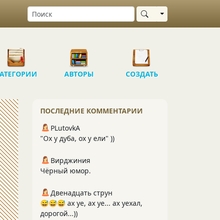
Выбрать область
АТЕГОРИИ
АВТОРЫ
СОЗДАТЬ
ПОСЛЕДНИЕ КОММЕНТАРИИ
PLutоvkА
"Ох у дуба, ох у ели" ))
Вирджиния
Чёрный юмор.
Двенадцать струн
😅😅😅 ах уе, ах уе... ах уехал,
дорогой...))