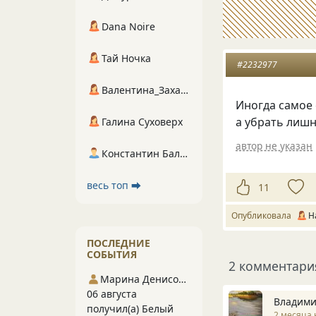
Dana Noire
Тай Ночка
#2232977
Валентина_Захарова
Иногда самое 
а убрать лишн
Галина Суховерх
автор не указан
Константин Балухта
весь топ ⮕
11
Опубликовала
Н
ПОСЛЕДНИЕ
СОБЫТИЯ
2 комментари
Марина Денисова 5
06 августа
Владими
получил(а) Белый
2 месяца 