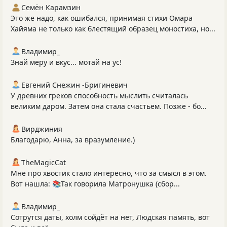
Семён Карамзин
Это же надо, как ошибался, принимая стихи Омара
Хайяма не только как блестящий образец моностиха, но...
Владимир_
Знай меру и вкус... мотай на ус!
Евгений Снежин -Бригиневич
У древних греков способность мыслить считалась
великим даром. Затем она стала счастьем. Позже - бо...
Вирджиния
Благодарю, Анна, за вразумление.)
TheMagicCat
Мне про хвостик стало интересно, что за смысл в этом.
Вот нашла: 📚Так говорила Матронушка (сбор...
Владимир_
Сотрутся даты, холм сойдёт на нет, Людская память, вот