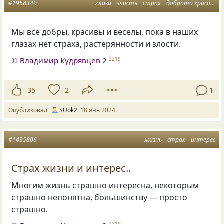
#1958340
глаза
злость
страх
доброта красота
Мы все добры, красивы и веселы, пока в наших
глазах нет страха, растерянности и злости.
©
Владимир Кудрявцев 2
2219
35
2
1
Опубликовал
SUok2
18 янв 2024
#1435806
жизнь
страх
интерес
Страх жизни и интерес..
Многим жизнь страшно интересна, некоторым
страшно непонятна, большинству — просто
страшно.