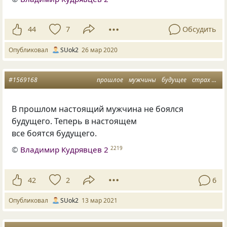
44
7
Обсудить
Опубликовал
SUok2
26 мар 2020
#1569168
прошлое
мужчины
будущее
страх
нас
В прошлом настоящий мужчина не боялся
будущего. Теперь в настоящем
все боятся будущего.
©
Владимир Кудрявцев 2
2219
42
2
6
Опубликовал
SUok2
13 мар 2021