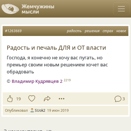
#1263669
радость
решения
страх
новое
Радость и печаль ДЛЯ и ОТ власти
Господа
,
я конечно не хочу вас пугать
,
но
премьер своим новым решением хочет вас
обрадовать
©
Владимир Кудрявцев 2
2219
19
3
Опубликовал
SUok2
19 июн 2019