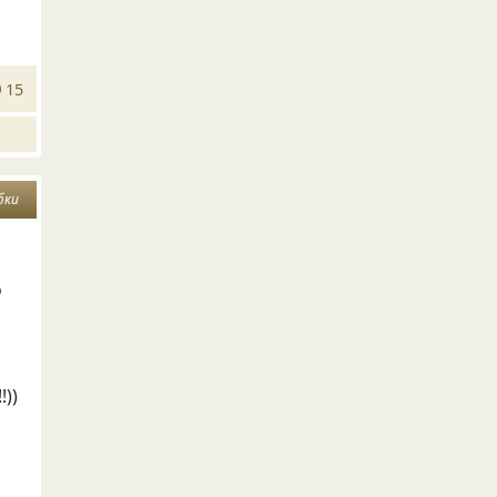
15
бки
о
!))