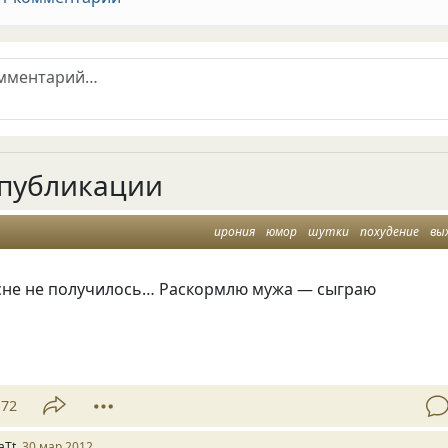
публикации
ирония
юмор
шутки
похудение
вы
есне не получилось… Раскормлю мужа — сыграю
72
aTt
30 мар 2012