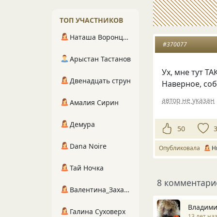
ТОП УЧАСТНИКОВ
Наташа Воронцова
#370077
Арыстан Тастанов
Ух, мне тут Т
Двенадцать струн
Наверное, соб
автор не указан
Амалия Сирин
Демура
50
Dana Noire
Опубликовала
Н
Тай Ночка
8 комментари
Валентина_Захарова
Владими
Галина Суховерх
13 лет на