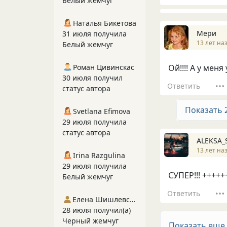
Белый жемчуг
Наталья Бикетова
Мери
31 июля получила
13 лет на
Белый жемчуг
Роман Цивинскас
Ой!!!! А у меня 
30 июля получил
Ответить
статус автора
Показать 
Svetlana Efimova
29 июля получила
статус автора
ALEKSA_
13 лет на
Irina Razgulina
29 июля получила
СУПЕР!!! ++++
Белый жемчуг
Ответить
Елена Шишлевская
28 июля получил(а)
Черный жемчуг
Показать еще