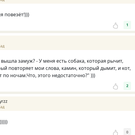
 повезёт!)))
1
зад
 вышла замуж? - У меня есть собака, которая рычит,
рый повторяет мои слова, камин, который дымит, и кот,
 по ночам.Что, этого недостаточно?" )))
2
yrzz
зад
))))
0