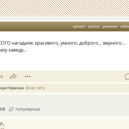
ирония
шутки
решения
гада
АКОГО нагадали: красивого, умного, доброго… верного…
аку заведу…
34
юра Пермская
30 окт 2012
ев
популярные
р_
зад