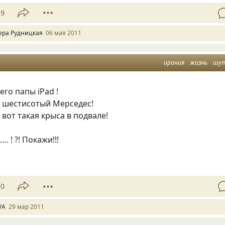
19
ера Рудницкая
06 мая 2011
ирония
жизнь
шу
его папы iPad !
— шестисотый Мерседес!
 вот такая крыса в подвале!
. ! ?! Покажи!!!
20
VA
29 мар 2011