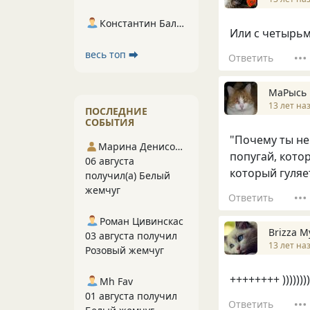
Константин Балухта
Или с четырьмя
весь топ ⮕
Ответить
МаРысь
13 лет на
ПОСЛЕДНИЕ
СОБЫТИЯ
"Почему ты не
Марина Денисова 5
попугай, кото
06 августа
который гуляет
получил(а) Белый
жемчуг
Ответить
Роман Цивинскас
Brizza M
03 августа получил
13 лет на
Розовый жемчуг
++++++++ )))))))))
Mh Fav
01 августа получил
Ответить