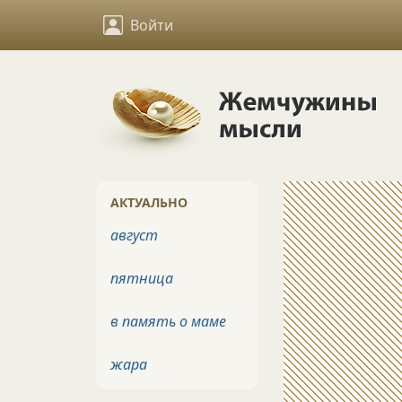
Войти
АКТУАЛЬНО
август
пятница
в память о маме
жара