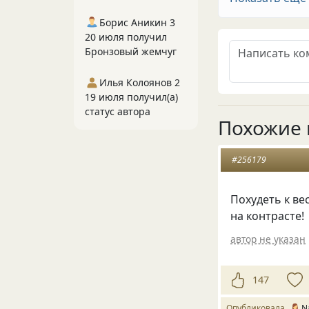
Борис Аникин 3
20 июля получил
Бронзовый жемчуг
Илья Колоянов 2
19 июля получил(а)
статус автора
Похожие 
#256179
Похудеть к в
на контрасте!
автор не указан
147
Опубликовала
N