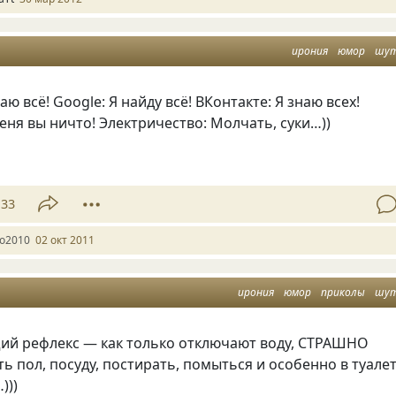
ирония
юмор
шу
наю всё! Google: Я найду всё! ВКонтакте: Я знаю всех!
 меня вы ничто! Электричество: Молчать, суки…))
133
lo2010
02 окт 2011
ирония
юмор
приколы
шу
ий рефлекс — как только отключают воду, СТРАШНО
ь пол, посуду, постирать, помыться и особенно в туале
)))