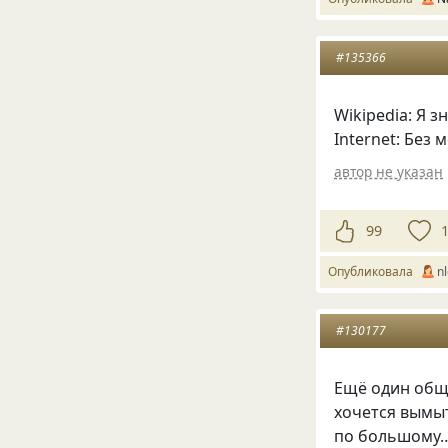
#135366
Wikipedia: Я з
Internet: Без
автор не указан
99
Опубликовала
n
#130177
Ещё один общ
хочется вымыт
по большому…