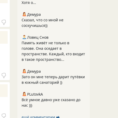
Хотя о...
Демура
Сказал, что со мной не
соскучишься))
Ловец Снов
Память живёт не только в
голове. Она оседает в
пространстве. Каждый, кто входит
в такое пространство...
Демура
Зато он мне теперь дарит путёвки
в южный санаторий ))
PLutоvkА
Всё умное давно уже сказано до
нас )))
ещё комментарии ⮕