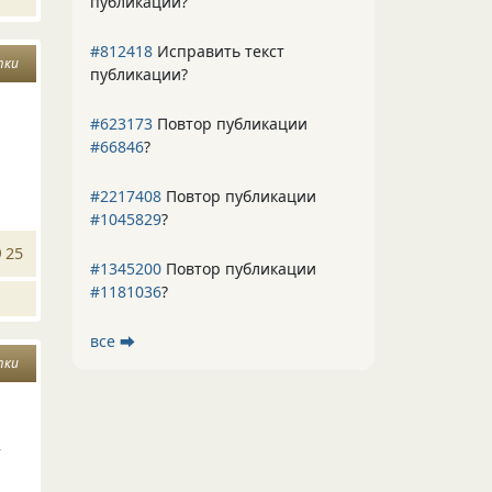
публикации?
#812418
Исправить текст
тки
публикации?
#623173
Повтор публикации
#66846
?
#2217408
Повтор публикации
#1045829
?
25
#1345200
Повтор публикации
#1181036
?
все ⮕
тки
т