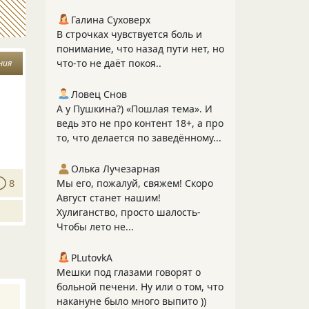
Галина Суховерх
В строчках чувствуется боль и
понимание, что назад пути нет, но
что-то не даёт покоя..
ния
Ловец Снов
А у Пушкина?) «Пошлая тема». И
ведь это не про контент 18+, а про
то, что делается по заведённому...
Олька Лучезарная
8
Мы его, пожалуй, свяжем! Скоро
Август станет нашим!
Хулиганство, просто шалость-
Чтобы лето не...
PLutоvkА
Мешки под глазами говорят о
больной печени. Ну или о том, что
накануне было много выпито ))