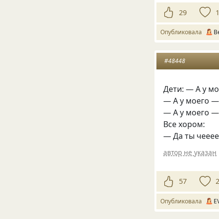
29
Опубликовала
В
#48448
Дети: — А у мо
— А у моего 
— А у моего —
Все хором:
— Да ты чееее…
автор не указан
57
Опубликовала
E