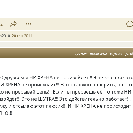
52
lo2010
20 сен 2011
ирония
насмешка
шутки
улы
0 друзьям и НИ ХРЕНА не произойдёт!!! Я не знаю как эт
НИ ХРЕНА не происходит!!! В это сложно поверить, но это
ько не прерывай цепь!!! Если ты прервёшь её, то тоже НИ
зойдёт!!! Это не ШУТКА!!! Это действительно работает!!!
ижу и отсылаю этот плюсик!!! И НИ ХРЕНА не происходит!!
НО!!!