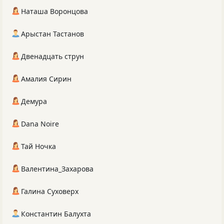
Наташа Воронцова
Арыстан Тастанов
Двенадцать струн
Амалия Сирин
Демура
Dana Noire
Тай Ночка
Валентина_Захарова
Галина Суховерх
Константин Балухта