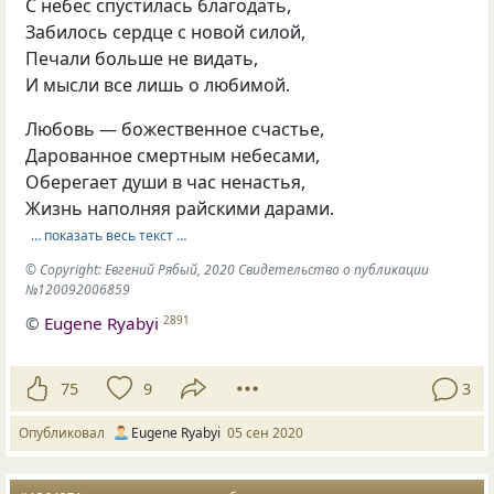
С небес спустилась благодать,
Забилось сердце с новой силой,
Печали больше не видать,
И мысли все лишь о любимой.
Любовь — божественное счастье,
Дарованное смертным небесами,
Оберегает души в час ненастья,
Жизнь наполняя райскими дарами.
… показать весь текст …
© Copyright: Евгений Рябый, 2020 Свидетельство о публикации
№120092006859
©
Eugene Ryabyi
2891
75
9
3
Опубликовал
Eugene Ryabyi
05 сен 2020