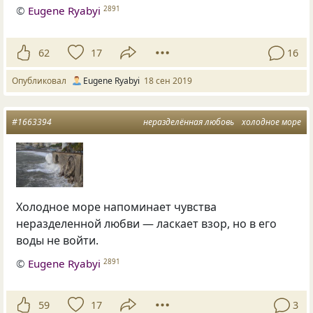
©
Eugene Ryabyi
2891
62
17
16
Опубликовал
Eugene Ryabyi
18 сен 2019
#1663394
неразделённая любовь
холодное море
Холодное море напоминает чувства
неразделенной любви — ласкает взор, но в его
воды не войти.
©
Eugene Ryabyi
2891
59
17
3