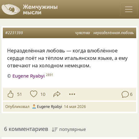
#2231399
чувства
неразделённая любовь
Неразделённая любовь — когда влюблённое
сердце поёт на тёплом итальянском языке, а ему
отвечают на холодном немецком.
©
Eugene Ryabyi
2891
51
10
6
Опубликовал
Eugene Ryabyi
14 мая 2026
6 комментариев
популярные