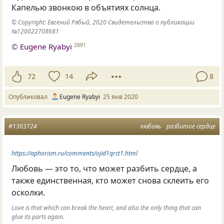
Капелью звонкою в объятиях солнца.
© Copyright: Евгений Рябый, 2020 Свидетельство о публикации
№120022708681
©
Eugene Ryabyi
2891
72
14
8
Опубликовал
Eugene Ryabyi
25 янв 2020
#1303724
любовь
разбитое сердце
https://aphorism.ru/comments/ojid1qrct1.html
Любовь — это то
,
что может разбить сердце
,
а
также единственная
,
кто может снова склеить его
осколки.
Love is that which can break the heart, and also the only thing that can
glue its parts again.