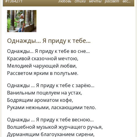
#1364271
любовь
стихи
мечты
рассвет
весна
Однажды… Я приду к тебе...
Однажды… Я приду к тебе во сне…
Красивой сказочной мечтою,
Мелодией чарующей любви,
Рассветом ярким в полутьме.
Однажды … Я приду к тебе с зарёю…
Ванильным поцелуем на устах,
Бодрящим ароматом кофе,
Руками нежными, ласкающими тело.
Однажды … Я приду к тебе весною…
Волшебной музыкой журчащего ручья,
Дурманящим благоуханием сирени,