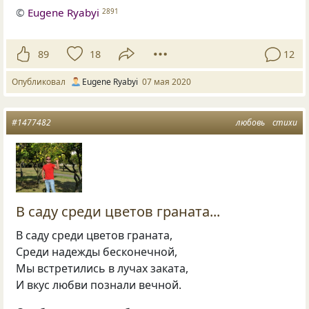
©
Eugene Ryabyi
2891
89
18
12
Опубликовал
Eugene Ryabyi
07 мая 2020
#1477482
любовь
стихи
В саду среди цветов граната...
В саду среди цветов граната,
Среди надежды бесконечной,
Мы встретились в лучах заката,
И вкус любви познали вечной.