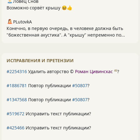
Ловец Снов
Возможно сорвёт крышу 😆👍
PLutоvkА
Конечно, в первую очередь, в человеке должна быть
"божественная акустика". А "крышу" непременно по...
ИСПРАВЛЕНИЯ И ПРЕТЕНЗИИ
#2254316
Удалить авторство ©
Роман Цивинскас
?
46
#1886781
Повтор публикации
#50807
?
#1347568
Повтор публикации
#50807
?
#519672
Исправить текст публикации?
#425466
Исправить текст публикации?