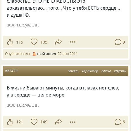
слабость… ЭТО НЕ СЛАБОСТЬ! Это
доказательство… того… Что у тебя ЕСТЬ сердце…
и душа! ©.
автор не указан
115
105
9
Опубликовала
твой ангел
22 апр 2011
#67479
жизнь
характер
слезы
грусть
В жизни бывают минуты, когда в глазах нет слез,
а в сердце — целое море
автор не указан
121
149
6