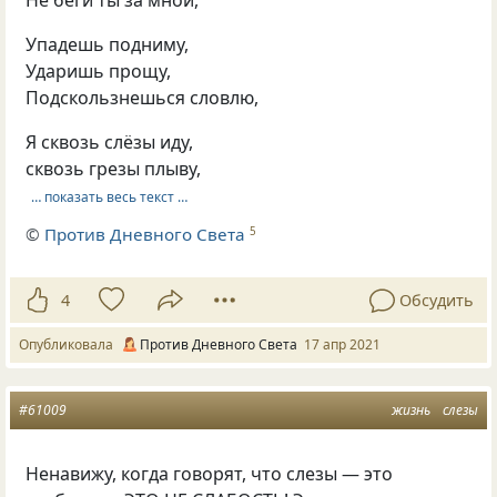
Не беги ты за мной,
Упадешь подниму,
Ударишь прощу,
Подскользнешься словлю,
Я сквозь слёзы иду,
сквозь грезы плыву,
… показать весь текст …
©
Против Дневного Света
5
4
Обсудить
Опубликовала
Против Дневного Света
17 апр 2021
#61009
жизнь
слезы
Ненавижу, когда говорят, что слезы — это