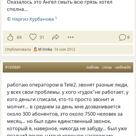
Оказалось это Ангел смыть всю грязь хотел
сполна…
©
Наргиз Курбанова
5
69
31
8
Опубликовала
М Irinka
14 ноя 2012
#160880
любовь
слезы
надежда
работаю оператором в Теle2. звонят разные люди,
у всех свои проблемы. у кого «гудок"не работает, у
кого деньги списали, кто-то просто звонит и
молчит… в среднем за день мне дозванивается
около 300 абонентов, это около 7500 человек за
месяц… но был один единственный звонок,
который я, наверное, никогда не забуду… был уже
поздний вечер, у меня хорошее настроение,