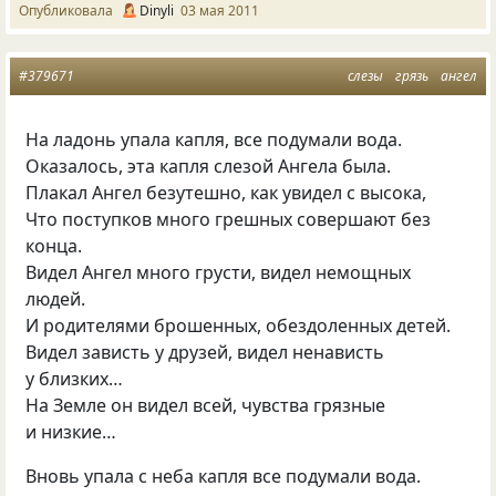
Опубликовала
Dinyli
03 мая 2011
#379671
слезы
грязь
ангел
На ладонь упала капля, все подумали вода.
Оказалось, эта капля слезой Ангела была.
Плакал Ангел безутешно, как увидел с высока,
Что поступков много грешных совершают без
конца.
Видел Ангел много грусти, видел немощных
людей.
И родителями брошенных, обездоленных детей.
Видел зависть у друзей, видел ненависть
у близких…
На Земле он видел всей, чувства грязные
и низкие…
Вновь упала с неба капля все подумали вода.