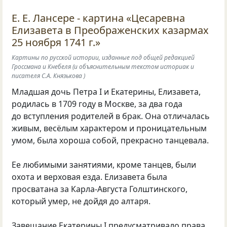
Е. Е. Лансере - картина «Цесаревна
Елизавета в Преображенских казармах
25 ноября 1741 г.»
Картины по русской истории, изданные под общей редакцией
Гроссмана и Кнебеля (и объяснительным текстом историак и
писателя С.А. Князькова )
Младшая дочь Петра I и Екатерины, Елизавета,
родилась в 1709 году в Москве, за два года
до вступления родителей в брак. Она отличалась
живым, весёлым характером и проницательным
умом, была хороша собой, прекрасно танцевала.
Ее любимыми занятиями, кроме танцев, были
охота и верховая езда. Елизавета была
просватана за Карла-Августа Голштинского,
который умер, не дойдя до алтаря.
Завещание Екатерины I предусматривало права