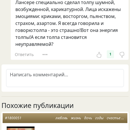
Лансере специально сделал толпу шумной,
возбужденной, карикатурной. Лица искажены
эмоциями: криками, восторгом, пьянством,
страхом, азартом. Я всегда говорила и
говорю:толпа - это страшно!Вот она энергия
толпы!А если толпа становится
неуправляемой?
Ответить
1
Похожие публикации
#1800051
любовь
жизнь
дочь
годы
счастье моё