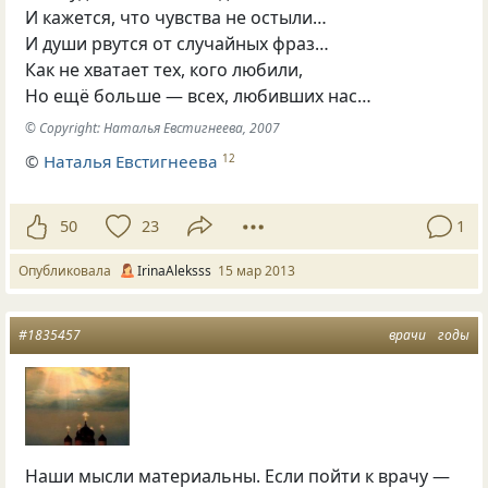
И кажется, что чувства не остыли…
И души рвутся от случайных фраз…
Как не хватает тех, кого любили,
Но ещё больше — всех, любивших нас…
© Copyright: Наталья Евстигнеева, 2007
©
Наталья Евстигнеева
12
50
23
1
Опубликовала
IrinaAleksss
15 мар 2013
#1835457
врачи
годы
Наши мысли материальны. Если пойти к врачу —