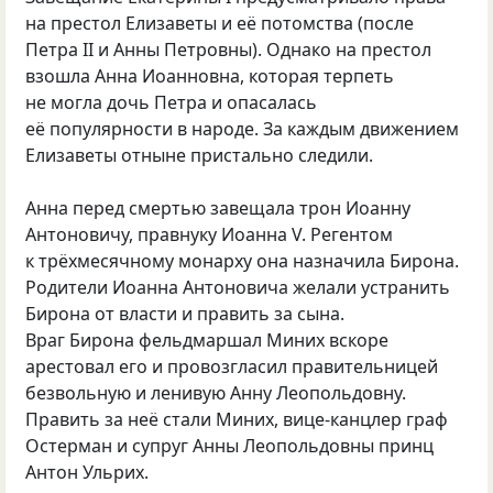
на престол Елизаветы и её потомства (после
Петра II и Анны Петровны). Однако на престол
взошла Анна Иоанновна, которая терпеть
не могла дочь Петра и опасалась
её популярности в народе. За каждым движением
Елизаветы отныне пристально следили.
Анна перед смертью завещала трон Иоанну
Антоновичу, правнуку Иоанна V. Регентом
к трёхмесячному монарху она назначила Бирона.
Родители Иоанна Антоновича желали устранить
Бирона от власти и править за сына.
Враг Бирона фельдмаршал Миних вскоре
арестовал его и провозгласил правительницей
безвольную и ленивую Анну Леопольдовну.
Править за неё стали Миних, вице-канцлер граф
Остерман и супруг Анны Леопольдовны принц
Антон Ульрих.