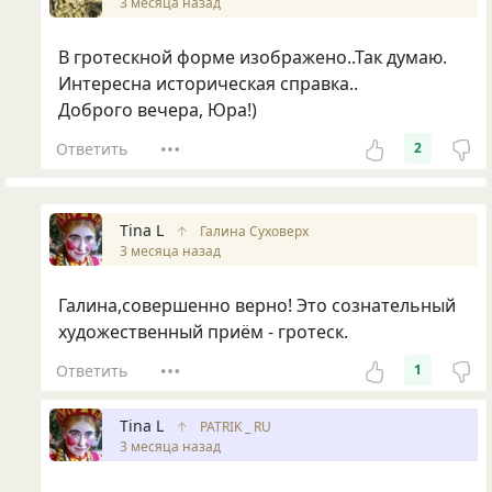
3 месяца назад
В гротескной форме изображено..Так думаю.
Интересна историческая справка..
Доброго вечера, Юра!)
Ответить
2
Tina L
↑
Галина Суховерх
3 месяца назад
Галина,совершенно верно! Это сознательный
художественный приём - гротеск.
Ответить
1
Tina L
↑
PATRIK _ RU
3 месяца назад