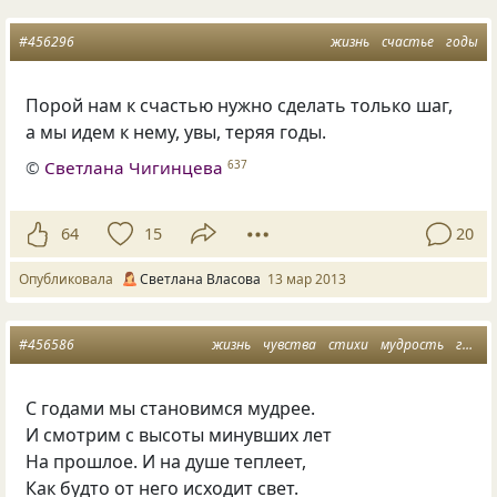
#456296
жизнь
счастье
годы
Порой нам к счастью нужно сделать только шаг,
а мы идем к нему, увы, теряя годы.
©
Светлана Чигинцева
637
64
15
20
Опубликовала
Светлана Власова
13 мар 2013
#456586
жизнь
чувства
стихи
мудрость
годы
С годами мы становимся мудрее.
И смотрим с высоты минувших лет
На прошлое. И на душе теплеет,
Как будто от него исходит свет.