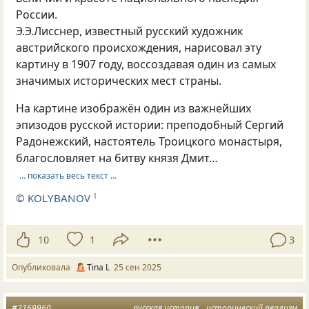
России.
Э.Э.Лисснер, известный русский художник
австрийского происхождения, нарисовал эту
картину в 1907 году, воссоздавая один из самых
значимых исторических мест страны.
На картине изображён один из важнейших
эпизодов русской истории: преподобный Сергий
Радонежский, настоятель Троицкого монастыря,
благословляет на битву князя Дмит…
… показать весь текст …
©
KOLYBANOV
1
10
1
3
Опубликовала
Tina L
25 сен 2025
#2169960
русская история
исторический реализм