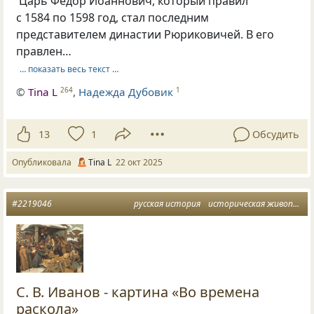
Царь Фёдор Иоаннович, который правил
с 1584 по 1598 год, стал последним
представителем династии Рюриковичей. В его
правлен…
… показать весь текст …
©
Tina L
,
Надежда Дубовик
264
1
13
1
Обсудить
Опубликовала
Tina L
22 окт 2025
#2219046
русская история
историческая живопись
С. В. Иванов - картина «Во времена
раскола»