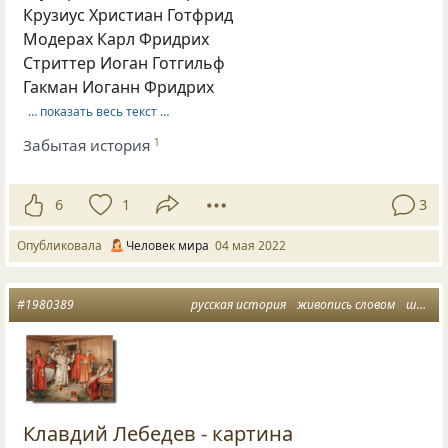
Крузиус Христиан Готфрид
Модерах Карл Фридрих
Стриттер Иоган Готгильф
Гакман Иоганн Фридрих
… показать весь текст …
Забытая история
1
6
1
3
Опубликовала
Человек мира
04 мая 2022
#1980389
русская история
живопись словом
шедевры живописи
Клавдий Лебедев - картина