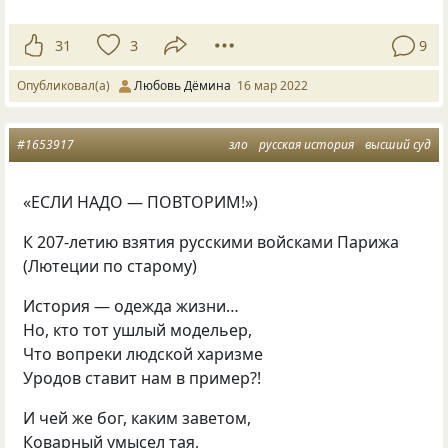
31
3
9
Опубликовал(а)
Любовь Дёмина
16 мар 2022
#1653917
зло
русская история
высший суд
«ЕСЛИ НАДО — ПОВТОРИМ!»)
К 207-летию взятия русскими войсками Парижа
(Лютеции по старому)
История — одежда жизни…
Но, кто тот ушлый модельер,
Что вопреки людской харизме
Уродов ставит нам в пример?!
И чей же бог, каким заветом,
Коварный умысел тая,