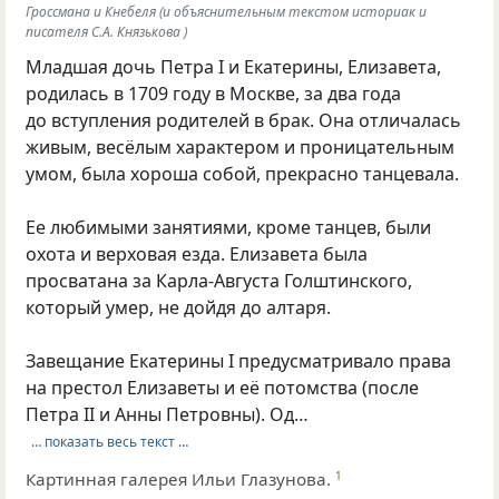
Гроссмана и Кнебеля (и объяснительным текстом историак и
писателя С.А. Князькова )
Младшая дочь Петра I и Екатерины, Елизавета,
родилась в 1709 году в Москве, за два года
до вступления родителей в брак. Она отличалась
живым, весёлым характером и проницательным
умом, была хороша собой, прекрасно танцевала.
Ее любимыми занятиями, кроме танцев, были
охота и верховая езда. Елизавета была
просватана за Карла-Августа Голштинского,
который умер, не дойдя до алтаря.
Завещание Екатерины I предусматривало права
на престол Елизаветы и её потомства (после
Петра II и Анны Петровны). Од…
… показать весь текст …
Картинная галерея Ильи Глазунова.
1