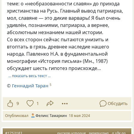
теме: о «необразованности славян» до прихода
христианства на Русь. Главный вывод патриарха,
мол, славяне — это дикие варвары! Я был очень
удивлён, познаниями, патриарха, а вернее,
абсолютным незнанием нашей истории.
Со всех сторон сейчас пытаются унизить и
втоптать в грязь древнее наследие нашего
народа. Павленко Н.А. в фундаментальной
монографии «История письма» (Мн., 1987)
обсуждает шесть гипотез происхожде…
… показать весь текст …
©
Геннадий Таран
5
9
1
Обсудить
Опубликовал
Феликс Тамаркин
18 мая 2024
#1753183
русская история
переписана
а где правда