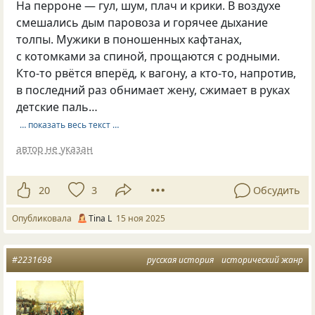
На перроне — гул, шум, плач и крики. В воздухе
смешались дым паровоза и горячее дыхание
толпы. Мужики в поношенных кафтанах,
с котомками за спиной, прощаются с родными.
Кто-то рвётся вперёд, к вагону, а кто-то, напротив,
в последний раз обнимает жену, сжимает в руках
детские паль…
… показать весь текст …
автор не указан
20
3
Обсудить
Опубликовала
Tina L
15 ноя 2025
#2231698
русская история
исторический жанр