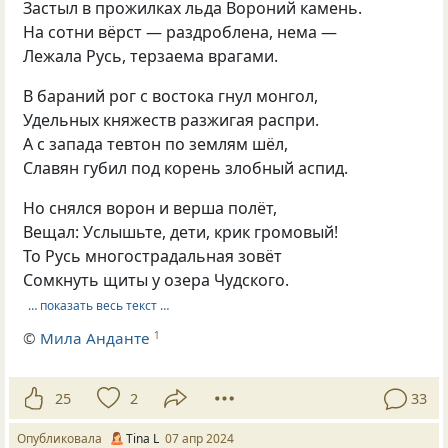
Застыл в прожилках льда Вороний камень.
На сотни вёрст — раздроблена, нема —
Лежала Русь, терзаема врагами.
В бараний рог с востока гнул монгол,
Удельных княжеств разжигая распри.
А с запада тевтон по землям шёл,
Славян губил под корень злобный аспид.
Но снялся ворон и верша полёт,
Вещал: Услышьте, дети, крик громовый!
То Русь многострадальная зовёт
Сомкнуть щиты у озера Чудского.
… показать весь текст …
©
Мила Анданте
1
25
2
33
Опубликовала
Tina L
07 апр 2024