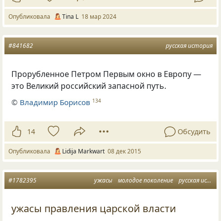
Опубликовала
Tina L
18 мар 2024
#841682
русская история
Прорубленное Петром Первым окно в Европу —
это Великий российский запасной путь.
©
Владимир Борисов
134
14
Обсудить
Опубликовала
Lidija Markwart
08 дек 2015
#1782395
ужасы
молодое поколение
русская история
ужасы правления царской власти