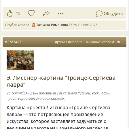
15
Обсудить
Опубликовала
Татьяна Романова ТаРо
03 окт 2025
#2161497
русская история
живопись словом
шедевры живописи
Э. Лисснер -картина “Троице-Сергиева
лавра”
25 сентября - День памяти игумена земли Русской, всея России
чудотворца Сергия Радонежского.
Картина Эрнеста Лисснера «Троице-Сергиева
лавра» — это потрясающее произведение
искусства, которое заставляет задуматься о
величии и красоте национального наследия