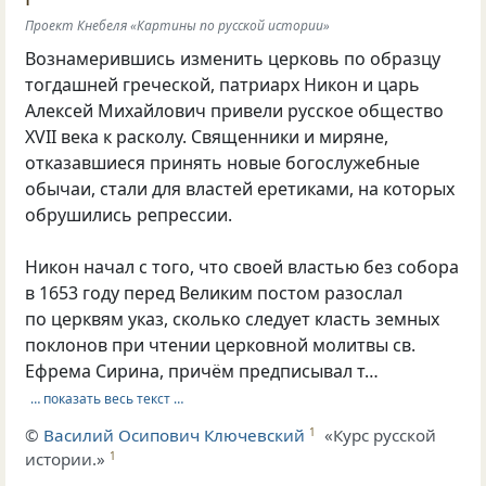
Проект Кнебеля «Картины по русской истории»
Вознамерившись изменить церковь по образцу
тогдашней греческой, патриарх Никон и царь
Алексей Михайлович привели русское общество
XVII века к расколу. Священники и миряне,
отказавшиеся принять новые богослужебные
обычаи, стали для властей еретиками, на которых
обрушились репрессии.
Никон начал с того, что своей властью без собора
в 1653 году перед Великим постом разослал
по церквям указ, сколько следует класть земных
поклонов при чтении церковной молитвы св.
Ефрема Сирина, причём предписывал т…
… показать весь текст …
©
Василий Осипович Ключевский
«Курс русской
1
истории.»
1