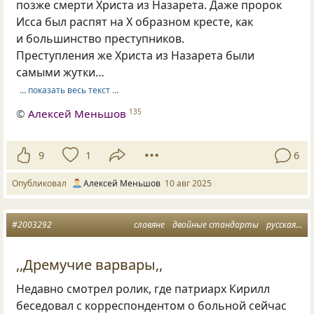
позже смерти Христа из Назарета. Даже пророк
Исса был распят на Х образном кресте, как
и большинство преступников.
Преступления же Христа из Назарета были
самыми жутки…
… показать весь текст …
©
Алексей Меньшов
135
9
1
6
Опубликовал
Алексей Меньшов
10 авг 2025
#2003292
славяне
двойные стандарты
русская история
,,Дремучие варвары,,
Недавно смотрел ролик, где патриарх Кирилл
беседовал с корреспондентом о больной сейчас