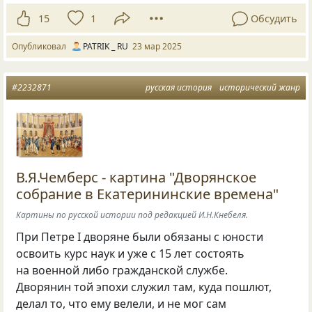
15
1
Обсудить
Опубликовал
PATRIK _ RU
23 мар 2025
#2232871
русская история
исторический жанр
В.Я.Чемберс - картина "Дворянское
собрание в Екатерининские времена"
Картины по русской истории под редакцией И.Н.Кнебеля.
При Петре I дворяне были обязаны с юности
освоить курс наук и уже с 15 лет состоять
на военной либо гражданской службе.
Дворянин той эпохи служил там, куда пошлют,
делал то, что ему велели, и не мог сам