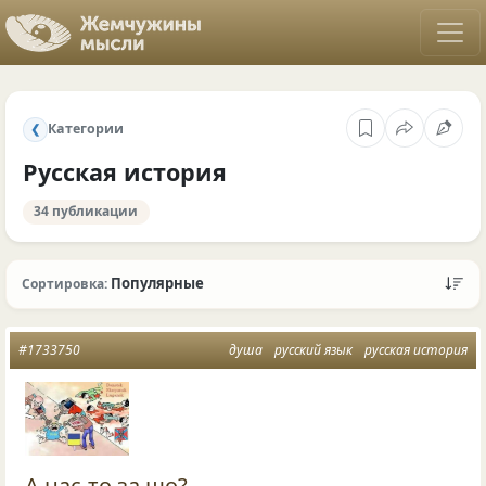
Категории
❮
Русская история
34 публикации
Популярные
Сортировка:
#1733750
душа
русский язык
русская история
А нас-то за що?