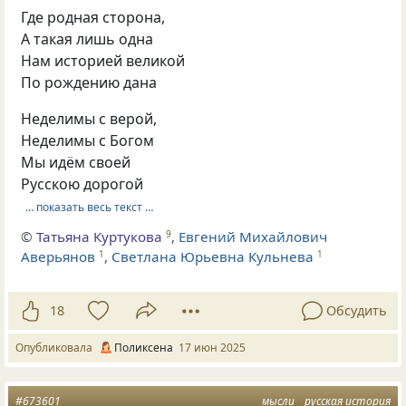
Где родная сторона,
А такая лишь одна
Нам историей великой
По рождению дана
Неделимы с верой,
Неделимы с Богом
Мы идём своей
Русскою дорогой
… показать весь текст …
©
Татьяна Куртукова
,
Евгений Михайлович
9
Аверьянов
,
Светлана Юрьевна Кульнева
1
1
18
Обсудить
Опубликовала
Поликсена
17 июн 2025
#673601
мысли
русская история