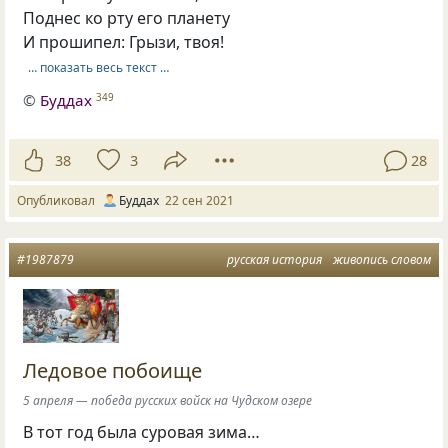
Поднес ко рту его планету
И прошипел: Грызи, твоя!
… показать весь текст …
©
Буддах
349
38
3
28
Опубликовал
Буддах
22 сен 2021
#1987879
русская история
живопись словом
Ледовое побоище
5 апреля — победа русских войск на Чудском озере
В тот год была суровая зима…