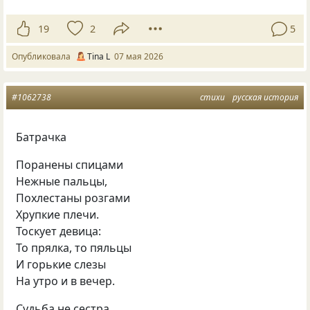
19
2
5
Опубликовала
Tina L
07 мая 2026
#1062738
стихи
русская история
Батрачка
Поранены спицами
Нежные пальцы,
Похлестаны розгами
Хрупкие плечи.
Тоскует девица:
То прялка, то пяльцы
И горькие слезы
На утро и в вечер.
Судьба не сестра,