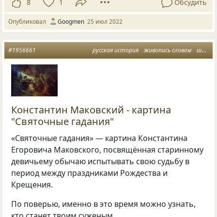
8
1
Обсудить
Опубликовал
Googmen
25 июл 2022
#1956661
русская история
живопись словом
шедевры живописи
Константин Маковский - картина
"Святочные гадания"
«Святочные гадания» — картина Константина
Егоровича Маковского, посвящённая старинному
девичьему обычаю испытывать свою судьбу в
период между праздниками Рождества и
Крещения.
По поверью, именно в это время можно узнать,
кто станет твоим суженым.