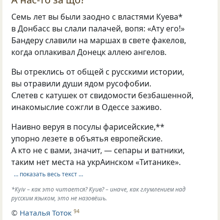
Семь лет вы были заодно с властями Куева*
в Донбасс вы слали палачей, вопя: «Ату его!»
Бандеру славили на маршах в свете факелов,
когда оплакивал Донецк аллею ангелов.
Вы отреклись от общей с русскими истории,
вы отравили души ядом русофобии.
Слетев с катушек от свидомости безбашенной,
инакомыслие сожгли в Одессе заживо.
Наивно веруя в посулы фарисейские,**
упорно лезете в объятья европейские.
А кто не с вами, значит, — сепары и ватники,
таким нет места на укрАинском «Титанике».
… показать весь текст …
*Куiv – как это читается? Куив? – иначе, как глумлением над
русским языком, это не назовёшь.
©
Наталья Тоток
94