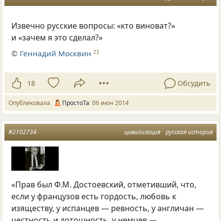
Извечно русские вопросы: «кто виноват?»
и «зачем я это сделал?»
©
Геннадий Москвин
23
18
Обсудить
Опубликовала
ПростоТа
06 июн 2014
#2102734
цивилизация
русская история
«Прав был Ф.М. Достоевский, отметивший, что,
если у французов есть гордость, любовь к
изяществу, у испанцев — ревность, у англичан —
честность и дотошность, у немцев —