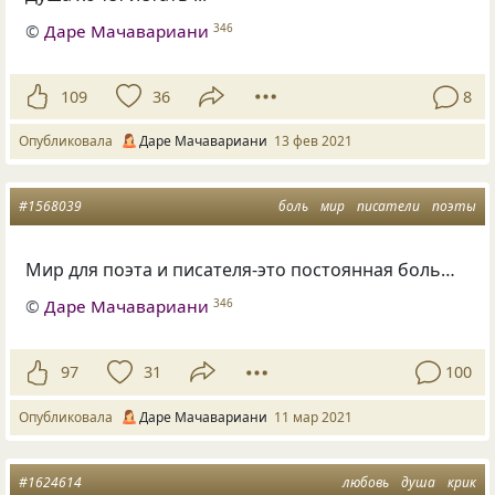
©
Даре Мачавариани
346
109
36
8
Опубликовала
Даре Мачавариани
13 фев 2021
#1568039
боль
мир
писатели
поэты
Мир для поэта и писателя-это постоянная боль…
©
Даре Мачавариани
346
97
31
100
Опубликовала
Даре Мачавариани
11 мар 2021
#1624614
любовь
душа
крик