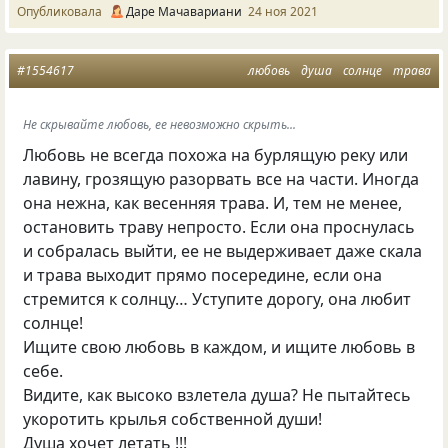
Опубликовала
Даре Мачавариани
24 ноя 2021
#1554617
любовь
душа
солнце
трава
Не скрывайте любовь, ее невозможно скрыть...
Любовь не всегда похожа на бурлящую реку или
лавину, грозящую разорвать все на части. Иногда
она нежна, как весенняя трава. И, тем не менее,
остановить траву непросто. Если она проснулась
и собралась выйти, ее не выдерживает даже скала
и трава выходит прямо посередине, если она
стремится к солнцу… Уступите дорогу, она любит
солнце!
Ищите свою любовь в каждом, и ищите любовь в
себе.
Видите, как высоко взлетела душа? Не пытайтесь
укоротить крылья собственной души!
Душа хочет летать !!!