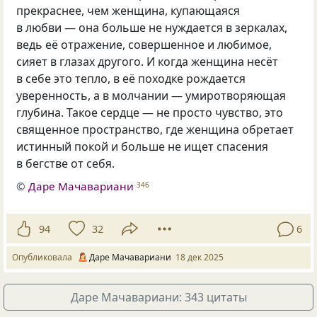
прекраснее, чем женщина, купающаяся
в любви — она больше не нуждается в зеркалах,
ведь её отражение, совершенное и любимое,
сияет в глазах другого. И когда женщина несёт
в себе это тепло, в её походке рождается
уверенность, а в молчании — умиротворяющая
глубина. Такое сердце — не просто чувство, это
священное пространство, где женщина обретает
истинный покой и больше не ищет спасения
в бегстве от себя.
©
Даре Мачавариани
346
94
32
6
Опубликовала
Даре Мачавариани
18 дек 2025
Даре Мачавариани: 343 цитаты