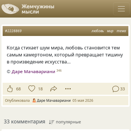
#2228869
любовь
мир
тема
Когда стихает шум мира, любовь становится тем
самым камертоном, который превращает тишину
в произведение искусства…
©
Даре Мачавариани
346
68
18
33
Опубликовала
Даре Мачавариани
05 мая 2026
33 комментария
популярные