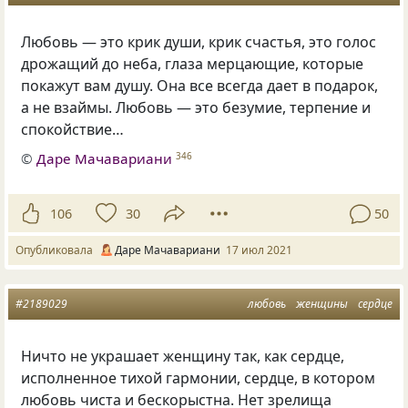
Любовь — это крик души, крик счастья, это голос
дрожащий до неба, глаза мерцающие, которые
покажут вам душу. Она все всегда дает в подарок,
а не взаймы. Любовь — это безумие, терпение и
спокойствие…
©
Даре Мачавариани
346
106
30
50
Опубликовала
Даре Мачавариани
17 июл 2021
#2189029
любовь
женщины
сердце
Ничто не украшает женщину так, как сердце,
исполненное тихой гармонии, сердце, в котором
любовь чиста и бескорыстна. Нет зрелища