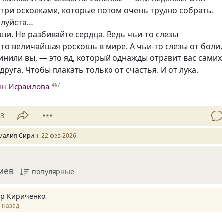
три осколками, которые потом очень трудно собрать.
алуйста…
ши. Не разбивайте сердца. Ведь чьи-то слезы
это величайшая роскошь в мире. А чьи-то слезы от боли
нили вы, — это яд, который однажды отравит вас самих
друга. Чтобы плакать только от счастья. И от лука.
ин Исраилова
467
13
малия Сирин
22 фев 2026
иев
популярные
р Кириченко
 назад