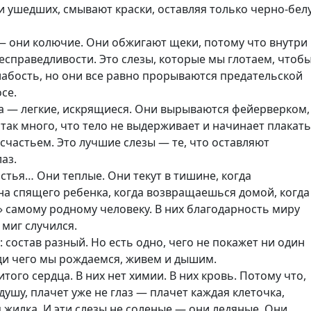
и ушедших, смывают краски, оставляя только черно-бел
— они колючие. Они обжигают щеки, потому что внутри
несправедливости. Это слезы, которые мы глотаем, чтоб
лабость, но они все равно прорываются предательской
се.
ха — легкие, искрящиеся. Они вырываются фейерверком,
 так много, что тело не выдерживает и начинает плакать
счастьем. Это лучшие слезы — те, что оставляют
аз.
астья… Они теплые. Они текут в тишине, когда
на спящего ребенка, когда возвращаешься домой, когда
 самому родному человеку. В них благодарность миру
т миг случился.
 состав разный. Но есть одно, чего не покажет ни один
ади чего мы рождаемся, живем и дышим.
итого сердца. В них нет химии. В них кровь. Потому что,
душу, плачет уже не глаз — плачет каждая клеточка,
 жилка. И эти слезы не соленые — они ледяные. Они