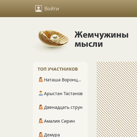
Войти
ТОП УЧАСТНИКОВ
Наташа Воронцова
Арыстан Тастанов
Двенадцать струн
Амалия Сирин
Демура