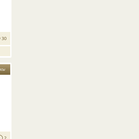
30
асы
2