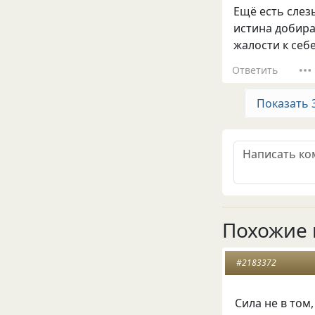
Ещё есть слез
истина добира
жалости к себе.
Ответить
Показать 
Похожие 
#2183372
Сила не в том