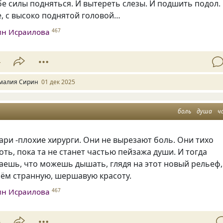
бе силы подняться. И вытереть слезы. И подшить подол.
, с высоко поднятой головой…
ин Исраилова
467
4
малия Сирин
01 дек 2025
боль
душа
ч
ари -плохие хирурги. Они не вырезают боль. Они тихо
лоть, пока та не станет частью пейзажа души. И тогда
аешь, что можешь дышать, глядя на этот новый рельеф,
нём странную, шершавую красоту.
ин Исраилова
467
3