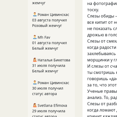
жемчуг
на фотографи
тоску.
Роман Цивинскас
Слезы обиды 
03 августа получил
все кипит от 
Розовый жемчуг
не показать с
дрожью в голо
Mh Fav
Слезы от сме
01 августа получил
когда радости
Белый жемчуг
захлебываясь 
морщинки у гл
Наталья Бикетова
31 июля получила
И слезы от сч
Белый жемчуг
ты смотришь 
говоришь «да»
Роман Цивинскас
за то, что это
30 июля получил
Ученые правы:
статус автора
анализ. То, р
Слезы от разб
Svetlana Efimova
когда ломают 
29 июля получила
кричит каждая
статус автора