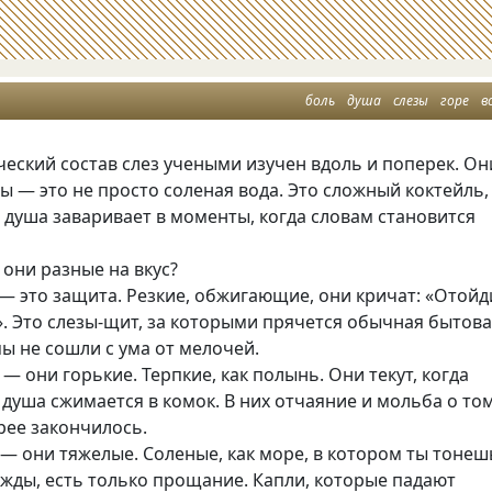
боль
душа
слезы
горе
в
ческий состав слез учеными изучен вдоль и поперек. Он
зы — это не просто соленая вода. Это сложный коктейль,
душа заваривает в моменты, когда словам становится
 они разные на вкус?
 — это защита. Резкие, обжигающие, они кричат: «Отойд
». Это слезы-щит, за которыми прячется обычная бытов
мы не сошли с ума от мелочей.
 — они горькие. Терпкие, как полынь. Они текут, когда
а душа сжимается в комок. В них отчаяние и мольба о том
рее закончилось.
 — они тяжелые. Соленые, как море, в котором ты тонеш
ежды, есть только прощание. Капли, которые падают