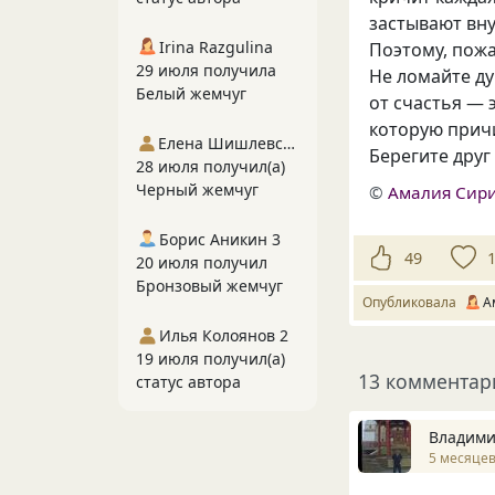
застывают вну
Irina Razgulina
Поэтому, пож
29 июля получила
Не ломайте ду
Белый жемчуг
от счастья — 
которую причи
Елена Шишлевская
Берегите друг 
28 июля получил(а)
Черный жемчуг
©
Амалия Сир
Борис Аникин 3
49
20 июля получил
Бронзовый жемчуг
Опубликовала
А
Илья Колоянов 2
19 июля получил(а)
13 комментар
статус автора
Владими
5 месяцев