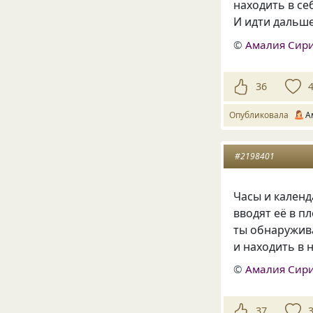
находить в се
И идти дальше
©
Амалия Сир
36
Опубликовала
А
#2198401
Часы и календ
вводят её в п
ты обнаружив
и находить в 
©
Амалия Сир
37