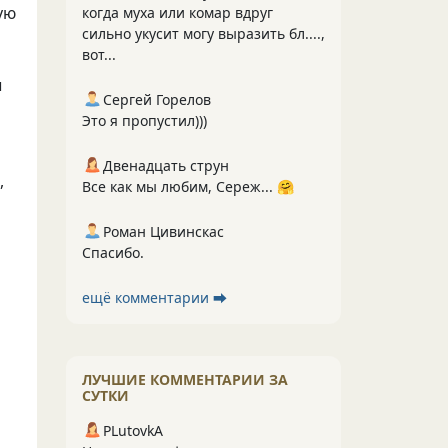
ую
когда муха или комар вдруг
сильно укусит могу выразить бл....,
вот...
ы
Сергей Горелов
Это я пропустил)))
Двенадцать струн
,
Все как мы любим, Сереж... 🤗
Роман Цивинскас
Спасибо.
ещё комментарии ⮕
ЛУЧШИЕ КОММЕНТАРИИ ЗА
СУТКИ
PLutоvkА