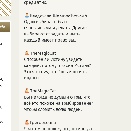
среди этих.
Владислав Шевцов-Томский
Одни выбирают быть
ода
счастливыми и делать. Другие
выбирают страдать и ныть.
Каждый имеет право вы...
и
TheMagicCat
Способен ли Истину увидеть
каждый, потому что она Истина?
Это я к тому, что "иные истины
видны с...
и,
ая
TheMagicCat
Вы никогда не думали о том, что
всё это похоже на зомбирование?
,
Чтобы сломить волю людей.
ь.
Григорьевна
Я матом не пользуюсь, но иногда,