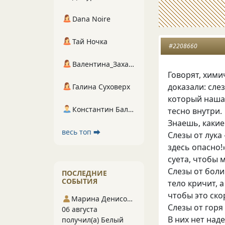
Dana Noire
Тай Ночка
#2208660
Валентина_Захарова
Говорят, хими
доказали: сле
Галина Суховерх
который наша 
Константин Балухта
тесно внутри.
Знаешь, какие
весь топ ⮕
Слезы от лука
здесь опасно!
суета, чтобы 
Слезы от боли
ПОСЛЕДНИЕ
СОБЫТИЯ
тело кричит, 
чтобы это ско
Марина Денисова 5
Слезы от горя
06 августа
В них нет над
получил(а) Белый