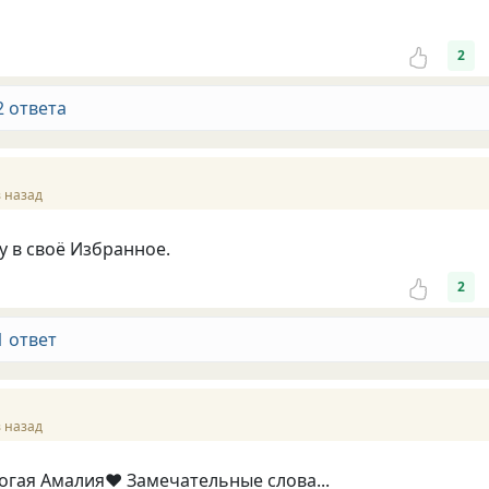
2
2 ответа
 назад
 в своё Избранное.
2
1 ответ
 назад
гая Амалия♥️ Замечательные слова...