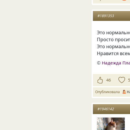
#1891353
Это нормально
Просто просит
Это нормально
Нравится все
©
Надежда Пл
46
Опубликовала
Н
#1946142