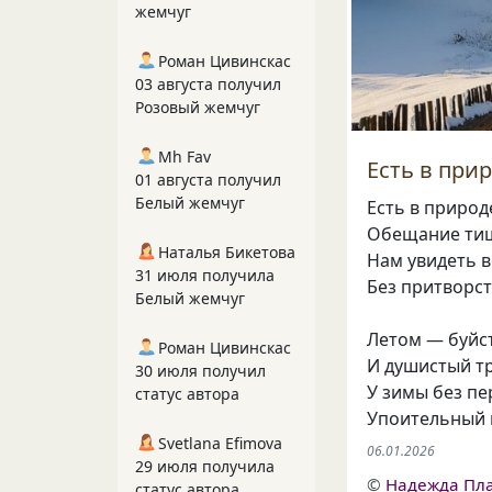
жемчуг
Роман Цивинскас
03 августа получил
Розовый жемчуг
Mh Fav
Есть в при
01 августа получил
Белый жемчуг
Есть в приро
Обещание ти
Наталья Бикетова
Нам увидеть в
31 июля получила
Без притворст
Белый жемчуг
Летом — буйс
Роман Цивинскас
И душистый тр
30 июля получил
У зимы без п
статус автора
Упоительный 
Svetlana Efimova
06.01.2026
29 июля получила
©
Надежда Пл
статус автора