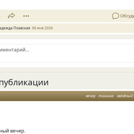
6
Обсуд
адежда Плавская
06 янв 2026
публикации
вечер
тишина
звёздный 
ный вечер.