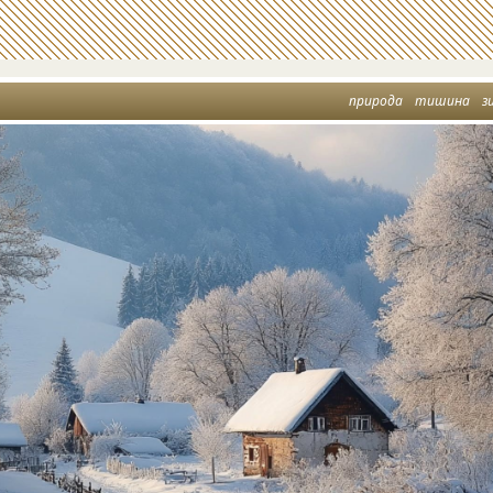
природа
тишина
з