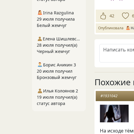
Irina Razgulina
42
29 июля получила
Белый жемчуг
Опубликовала
Н
Елена Шишлевская
28 июля получил(а)
Черный жемчуг
Борис Аникин 3
20 июля получил
Бронзовый жемчуг
Похожие 
Илья Колоянов 2
#1931042
19 июля получил(а)
статус автора
На исходе тём