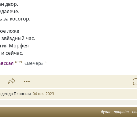
н двор.
едалече.
 за косогор.
ое ложе
о звёздный час.
ятия Морфея
 и сейчас.
авская
«Вечер»
4029
8
1
адежда Плавская
04 ноя 2023
душа
природа
но