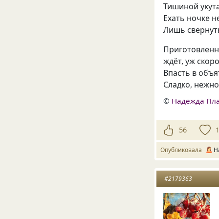
Тишиной укута
Ехать ночке н
Лишь свернуть
Приготовленн
ждёт, уж скор
Впасть в объ
Сладко, нежно
©
Надежда Пл
56
Опубликовала
Н
#2179363