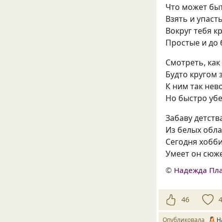
Что может бы
Взять и упасть
Вокруг тебя к
Простые и до 
Смотреть, как
Будто кругом 
К ним так нев
Но быстро убе
Забаву детст
Из белых обла
Сегодня хобби
Умеет он сюж
©
Надежда Пл
46
Опубликовала
Н