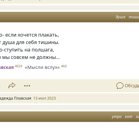
душа
тиш
- если хочется плакать,
 душа для себя тишины.
-ступить на полшага,
м мы совсем не должны…
авская
«Мысли вслух»
4029
460
5
Обсуд
адежда Плавская
13 июл 2023
утро
кот
з