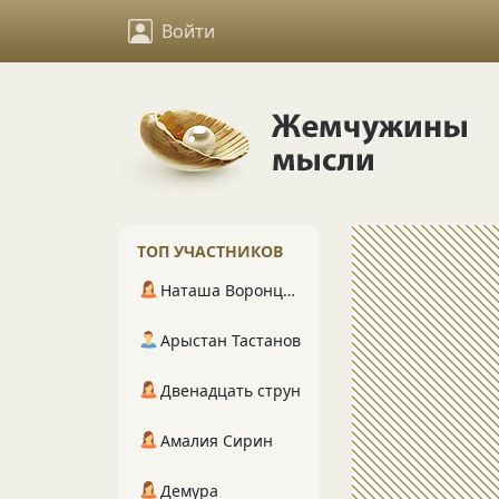
Войти
ТОП УЧАСТНИКОВ
Наташа Воронцова
Арыстан Тастанов
Двенадцать струн
Амалия Сирин
Демура