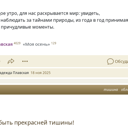
ое утро, для нас раскрывается мир: увидеть,
 наблюдать за тайнами природы, из года в год принима
 причудливые моменты.
авская
«Моя осень»
4029
129
9
Обсуд
адежда Плавская
18 ноя 2025
тишина
обл
быть прекрасней тишины!