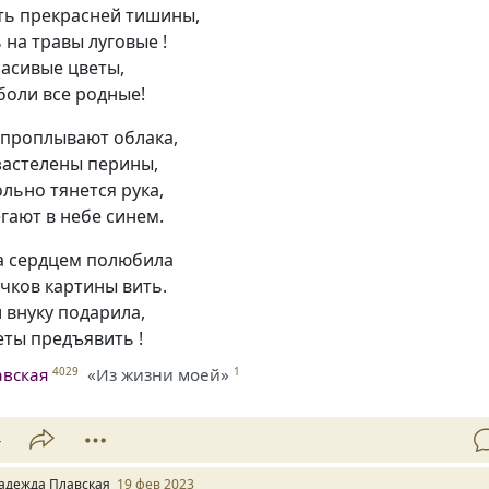
ть прекрасней тишины,
 на травы луговые !
расивые цветы,
боли все родные!
 проплывают облака,
застелены перины,
ольно тянется рука,
гают в небе синем.
ва сердцем полюбила
чков картины вить.
 внуку подарила,
еты предъявить !
авская
«Из жизни моей»
4029
1
4
адежда Плавская
19 фев 2023