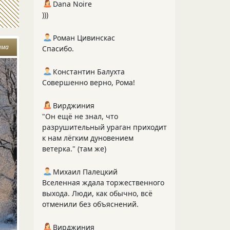
Dana Noire
)))
Роман Цивинскас
има
Спасибо.
Константин Балухта
Совершенно верно, Рома!
Вирджиния
"Он ещё не знал, что
разрушительный ураган приходит
к нам лёгким дуновением
ветерка." (там же)
Михаил Палецкий
Вселенная ждала торжественного
выхода. Люди, как обычно, всё
отменили без объяснений.
Вирджиния