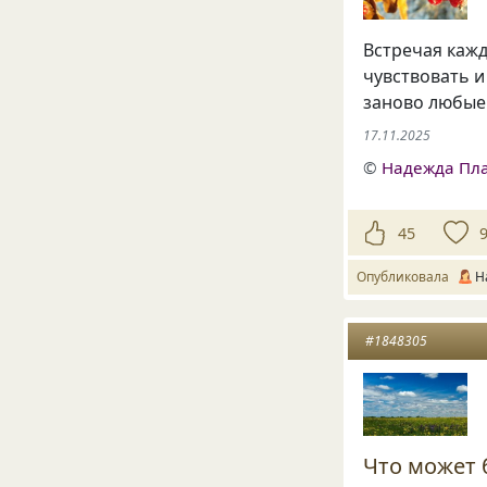
Встречая кажд
чувствовать и
заново любые
17.11.2025
©
Надежда Пл
45
Опубликовала
Н
#1848305
Что может 