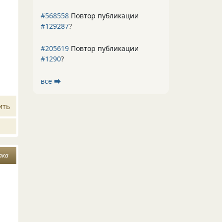
#568558
Повтор публикации
#129287
?
я
#205619
Повтор публикации
#1290
?
все ⮕
ить
ака