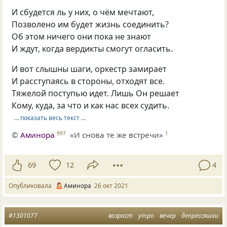
И сбудется ль у них, о чём мечтают,
Позволено им будет жизнь соединить?
Об этом ничего они пока не знают
И ждут, когда вердикты смогут огласить.
И вот слышны шаги, оркестр замирает
И расступаясь в стороны, отходят все.
Тяжелой поступью идет. Лишь Он решает
Кому, куда, за что и как нас всех судить.
… показать весь текст …
©
Аминора
«И снова те же встречи»
997
1
69
12
4
Опубликовала
Аминора
26 окт 2021
#1301077
возраст
утро
вечер
депрессяшки