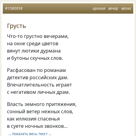
#1580958
ирония
вечер
весна
Грусть
Что-то грустно вечерами,
на окне среди цветов
вянут лютики дурмана
и бутоны скучных слов.
Расфасован по романам
детектив российских дам.
Впечатлительность играет
с негативом личных драм.
Власть земного притяжения,
сонный ветер нежных слов,
как иллюзия спасенья
в суете ночных звонков…
… показать весь текст …