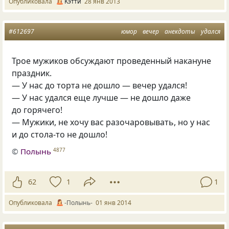
Опубликовала
Kэтти
28 янв 2013
#612697
юмор
вечер
анекдоты
удался
Трое мужиков обсуждают проведенный накануне
праздник.
— У нас до торта не дошло — вечер удался!
— У нас удался еще лучше — не дошло даже
до горячего!
— Мужики, не хочу вас разочаровывать, но у нас
и до стола-то не дошло!
©
Полынь
4877
62
1
1
Опубликовала
-Полынь-
01 янв 2014