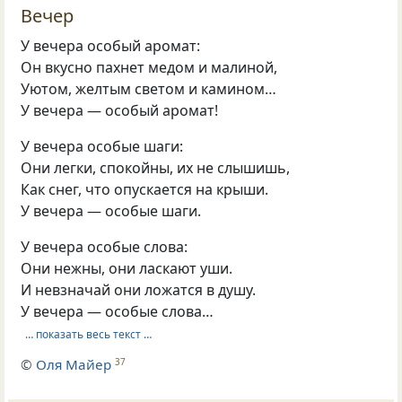
Вечер
У вечера особый аромат:
Он вкусно пахнет медом и малиной,
Уютом, желтым светом и камином…
У вечера — особый аромат!
У вечера особые шаги:
Они легки, спокойны, их не слышишь,
Как снег, что опускается на крыши.
У вечера — особые шаги.
У вечера особые слова:
Они нежны, они ласкают уши.
И невзначай они ложатся в душу.
У вечера — особые слова…
… показать весь текст …
©
Оля Майер
37