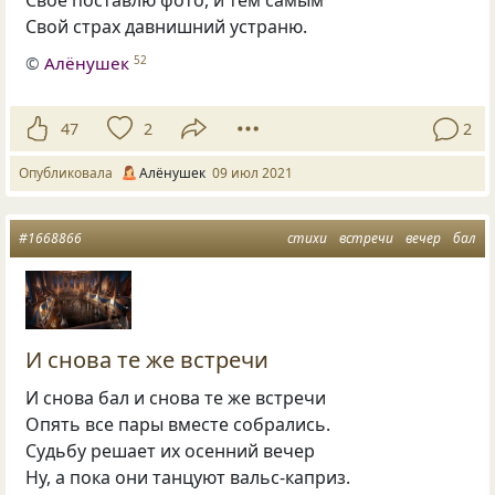
Своё поставлю фото, и тем самым
Свой страх давнишний устраню.
©
Алёнушек
52
47
2
2
Опубликовала
Алёнушек
09 июл 2021
#1668866
стихи
встречи
вечер
бал
И снова те же встречи
И снова бал и снова те же встречи
Опять все пары вместе собрались.
Судьбу решает их осенний вечер
Ну, а пока они танцуют вальс-каприз.