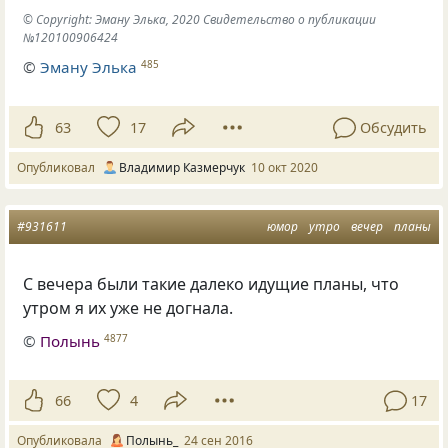
© Copyright: Эману Элька, 2020 Свидетельство о публикации
№120100906424
©
Эману Элька
485
63
17
Обсудить
Опубликовал
Владимир Казмерчук
10 окт 2020
#931611
юмор
утро
вечер
планы
С вечера были такие далеко идущие планы, что
утром я их уже не догнала.
©
Полынь
4877
66
4
17
Опубликовала
Полынь_
24 сен 2016