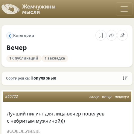
Категории
❮
Вечер
1K публикаций
1 закладка
Популярные
Сортировка:
#60722
юмор
вечер
поцелуи
Лучший пилинг для лица-вечер поцелуев
с небритым мужчиной)))
автор не указан