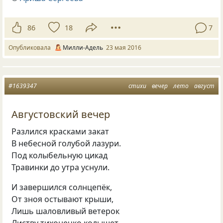
86
18
7
Опубликовала
Милли-Адель
23 мая 2016
#1639347
стихи
вечер
лето
август
Августовский вечер
Разлился красками закат
В небесной голубой лазури.
Под колыбельную цикад
Травинки до утра уснули.
И завершился солнцепёк,
От зноя остывают крыши,
Лишь шаловливый ветерок
Листву тихонечко колышет.