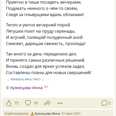
Приятно в тиши посидеть вечерами,
Подумать немного о чём-то своём,
Следя за плывущими вдаль облаками!
Тепло и уютно вечерней порой.
Лягушки поют на пруду серенады,
И жгучий, палящий полуденный зной
Сменяет, дарящая свежесть, прохлада!
Так много за день переделано дел,
И принято самых различных решений,
Вновь создан для ярких успехов задел,
Составлены планы для новых свершений!
… показать весь текст …
©
Кузнецова Инна
507
75
16
2
Опубликовал(а)
Кузнецова Инна
01 июн 2021