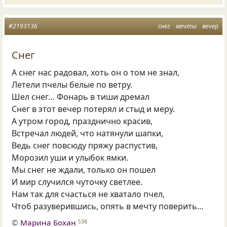
#2193136
снег
мечты
вечер
Снег
А снег нас радовал, хоть он о том не знал,
Летели пчелы белые по ветру.
Шел снег… Фонарь в тиши дремал
Снег в этот вечер потерял и стыд и меру.
А утром город, празднично красив,
Встречал людей, что натянули шапки,
Ведь снег повсюду пряжу распустив,
Морозил уши и улыбок ямки.
Мы снег не ждали, только он пошел
И мир случился чуточку светлее.
Нам так для счасться не хватало пчел,
Чтоб разуверившись, опять в мечту поверить…
©
Марина Бохан
538