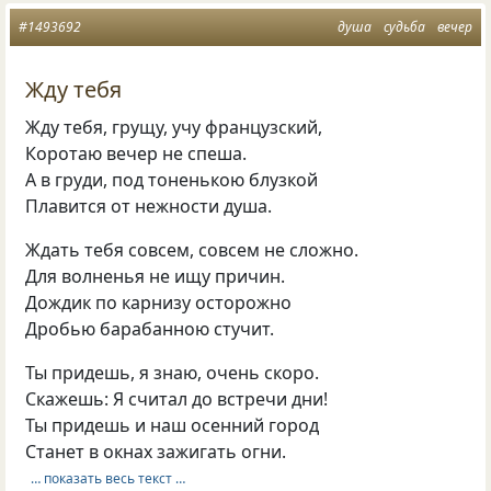
#1493692
душа
судьба
вечер
Жду тебя
Жду тебя, грущу, учу французский,
Коротаю вечер не спеша.
А в груди, под тоненькою блузкой
Плавится от нежности душа.
Ждать тебя совсем, совсем не сложно.
Для волненья не ищу причин.
Дождик по карнизу осторожно
Дробью барабанною стучит.
Ты придешь, я знаю, очень скоро.
Скажешь: Я считал до встречи дни!
Ты придешь и наш осенний город
Станет в окнах зажигать огни.
… показать весь текст …