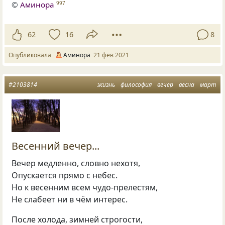
©
Аминора
997
62
16
8
Опубликовала
Аминора
21 фев 2021
#2103814
жизнь
философия
вечер
весна
март
Весенний вечер...
Вечер медленно, словно нехотя,
Опускается прямо с небес.
Но к весенним всем чудо-прелестям,
Не слабеет ни в чём интерес.
После холода, зимней строгости,