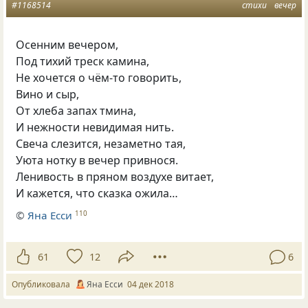
#1168514
стихи
вечер
Осенним вечером,
Под тихий треск камина,
Не хочется о чём-то говорить,
Вино и сыр
,
От хлеба запах тмина,
И нежности невидимая нить.
Свеча слезится
,
незаметно тая,
Уюта нотку в вечер привнося.
Ленивость в пряном воздухе витает,
И кажется
,
что сказка ожила…
©
Яна Есси
110
61
12
6
Опубликовала
Яна Есси
04 дек 2018