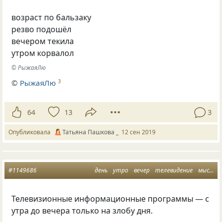
возраст по бальзаку
резво подошёл
вечером текила
утром корвалол
© РыжаяЛю
©
РыжаяЛю
3
64
13
3
Опубликовала
Татьяна Пашкова _
12 сен 2019
#1149686
день
утро
вечер
телевидение
мысли
Телевизионные информационные программы — с
утра до вечера только на злобу дня.