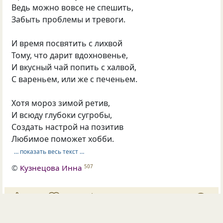
Ведь можно вовсе не спешить,
Забыть проблемы и тревоги.
И время посвятить с лихвой
Тому, что дарит вдохновенье,
И вкусный чай попить с халвой,
С вареньем, или же с печеньем.
Хотя мороз зимой ретив,
И всюду глубоки сугробы,
Создать настрой на позитив
Любимое поможет хобби.
… показать весь текст …
©
Кузнецова Инна
507
67
19
7
Опубликовал(а)
Кузнецова Инна
28 янв 2026