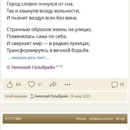
Город словно очнулся от сна.
Так и хлынули всюду вольности,
И пьянит воздух всех без вина.
Странным образом жизнь на улицах,
Поменялась сама по себе.
И сверкает мир — в редких лужицах,
Трансформируясь в вечной борьбе.
… показать весь текст …
©
Николай Гольбрайх
4172
64
21
16
Опубликовал
Николай Гольбрайх
26 мар 2025
#1177888
стихи
размышления
вечер