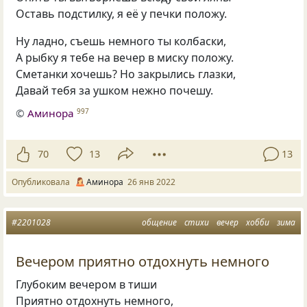
Оставь подстилку, я её у печки положу.
Ну ладно, съешь немного ты колбаски,
А рыбку я тебе на вечер в миску положу.
Сметанки хочешь? Но закрылись глазки,
Давай тебя за ушком нежно почешу.
©
Аминора
997
70
13
13
Опубликовала
Аминора
26 янв 2022
#2201028
общение
стихи
вечер
хобби
зима
Вечером приятно отдохнуть немного
Глубоким вечером в тиши
Приятно отдохнуть немного,