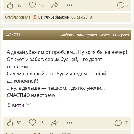
55
15
6
Опубликовала
С ПРямБабаБахом
06 дек 2018
#426733
любовь
романтика
вечер
прогулка
А давай убежим от проблем… Ну хотя бы на вечер!
От сует и забот, серых будней, что давят
на плечи…
Сядем в первый автобус и доедем с тобой
до конечной!
…ну, а дальше — пешком… до полуночи…
СЧАСТЬЮ навстречу!
©
Kэтти
367
50
15
17