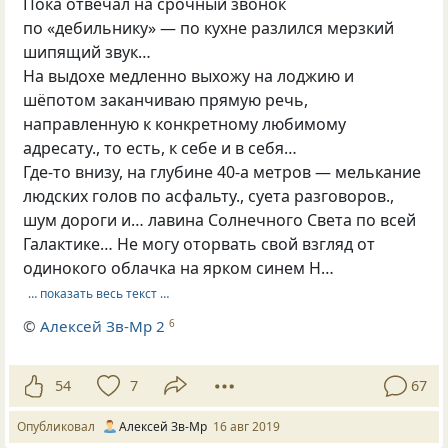
Пока отвечал на срочный звонок
по «дебильнику» — по кухне разлился мерзкий
шипящий звук…
На выдохе медленно выхожу на лоджию и
шёпотом заканчиваю прямую речь,
направленную к конкретному любимому
адресату., то есть, к себе и в себя…
Где-то внизу, на глубине 40-а метров — мелькание
людских голов по асфальту., суета разговоров.,
шум дороги и… лавина Солнечного Света по всей
Галактике… Не могу оторвать свой взгляд от
одинокого облачка на ярком синем Н…
… показать весь текст …
©
Алексей Зв-Mp 2
6
54
7
67
Опубликовал
Алексей Зв-Mp
16 авг 2019