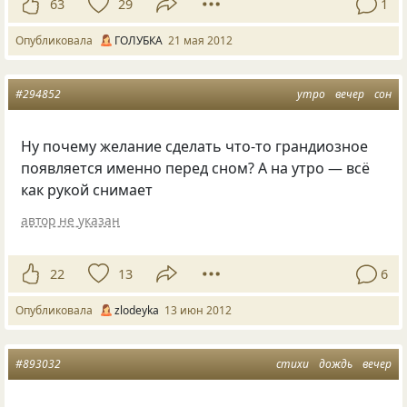
63
29
1
Опубликовала
ГОЛУБКА
21 мая 2012
#294852
утро
вечер
сон
Ну почему желание сделать что-то грандиозное
появляется именно перед сном? А на утро — всё
как рукой снимает
автор не указан
22
13
6
Опубликовала
zlodeyka
13 июн 2012
#893032
стихи
дождь
вечер