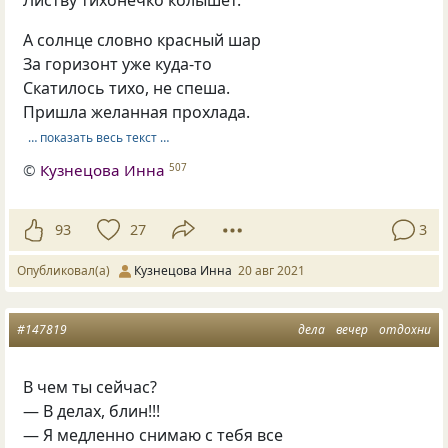
А солнце словно красный шар
За горизонт уже куда-то
Скатилось тихо, не спеша.
Пришла желанная прохлада.
… показать весь текст …
©
Кузнецова Инна
507
93
27
3
Опубликовал(а)
Кузнецова Инна
20 авг 2021
#147819
дела
вечер
отдохни
В чем ты сейчас?
— В делах, блин!!!
— Я медленно снимаю с тебя все