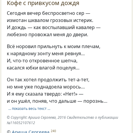
Кофе с привкусом дождя
Сегодня вечер беспросветно сер —
измотан шквалом грозовых истерик.
И дождь — как воспылавший кавалер —
любезно провожал меня до двери.
Всё норовил прильнуть к моим плечам,
к нарядному зонту меня ревнуя…
И, что-то откровенное шепча,
касался юбки влагой поцелуя…
Он так хотел продолжить тет-а-тет,
но мне уже поднадоела морось…
И я ему сказала твердо: «Нет!» —
и он ушёл, поняв, что дальше — порознь…
… показать весь текст …
© Copyright: Ариша Сергеева, 2016 Свидетельство о публикации
№116052107612
©
Ариша Сергеева
240