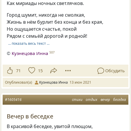
Как мириады ночных светлячков.
Город шумит, никогда не смолкая,
Жизнь в нём бурлит без конца и без края,
Но ощущается счастье, покой
Рядом с семьёй дорогой и родной!
… показать весь текст …
©
Кузнецова Инна
507
71
15
Обсудить
Опубликовал(а)
Кузнецова Инна
13 июн 2021
#1605416
стихи
отдых
вечер
беседка
Вечер в беседке
В красивой беседке, увитой плющом,