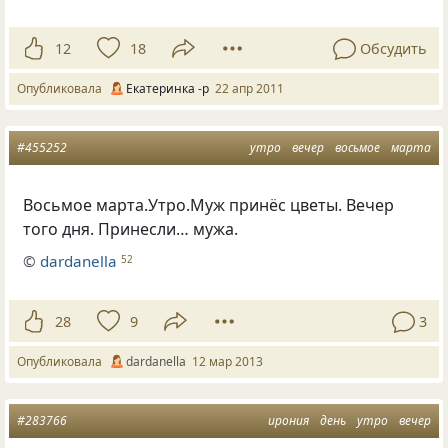
12
18
Обсудить
Опубликовала
Екатеринка -р
22 апр 2011
#455252
утро
вечер
восьмое
марта
Восьмое марта.Утро.Муж принёс цветы. Вечер
того дня. Принесли… мужа.
©
dardanella
52
28
9
3
Опубликовала
dardanella
12 мар 2013
#283766
ирония
день
утро
вечер