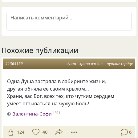
Похожие публикации
#1365159
душа
храни вас бог
чуткое сердце
Одна Душа застряла в лабиринте жизни,
другая обняла ее своим крылом…
Храни
,
вас Бог
,
всех тех
,
кто чутким сердцем
умеет отзываться на чужую боль!
©
Валентина-Софи
1921
124
40
6