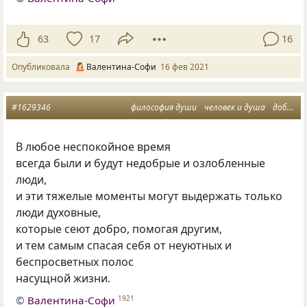
63
17
16
Опубликовала
Валентина-Софи
16 фев 2021
#1629346
философия души
человек и душа
добро и тепло
В любое неспокойное время
всегда были и будут недобрые и озлобленные
люди,
и эти тяжелые моменты могут выдержать только
люди духовные,
которые сеют добро, помогая другим,
и тем самым спасая себя от неуютных и
беспросветных полос
насущной жизни.
©
Валентина-Софи
1921