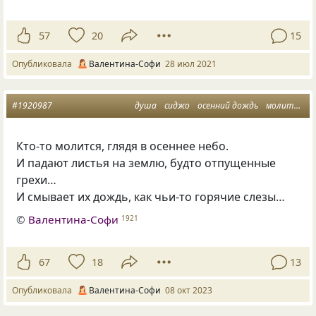
57
20
15
Опубликовала
Валентина-Софи
28 июл 2021
#1920987
душа
сиджо
осенний дождь
молитва неба
Кто-то молится, глядя в осеннее небо.
И падают листья на землю, будто отпущенные
грехи…
И смывает их дождь, как чьи-то горячие слезы…
©
Валентина-Софи
1921
67
18
13
Опубликовала
Валентина-Софи
08 окт 2023