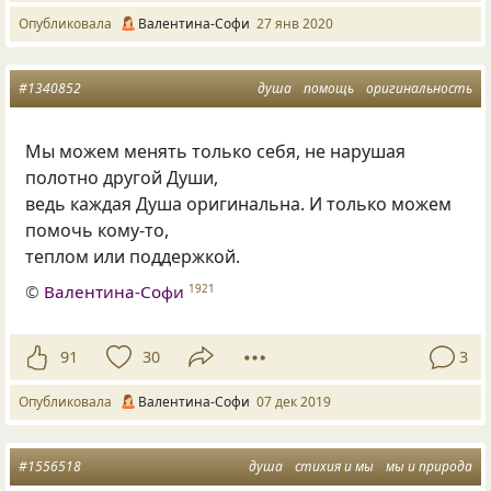
Опубликовала
Валентина-Софи
27 янв 2020
#1340852
душа
помощь
оригинальность
Мы можем менять только себя
,
не нарушая
полотно другой Души,
ведь каждая Душа оригинальна. И только можем
помочь кому-то,
теплом или поддержкой.
©
Валентина-Софи
1921
91
30
3
Опубликовала
Валентина-Софи
07 дек 2019
#1556518
душа
стихия и мы
мы и природа