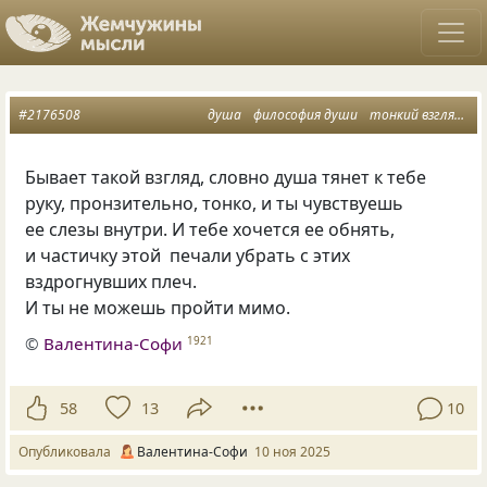
#2176508
душа
философия души
тонкий взгляд
ч
Бывает такой взгляд, словно душа тянет к тебе
руку, пронзительно, тонко, и ты чувствуешь
ее слезы внутри. И тебе хочется ее обнять,
и частичку этой печали убрать с этих
вздрогнувших плеч.
И ты не можешь пройти мимо.
©
Валентина-Софи
1921
58
13
10
Опубликовала
Валентина-Софи
10 ноя 2025