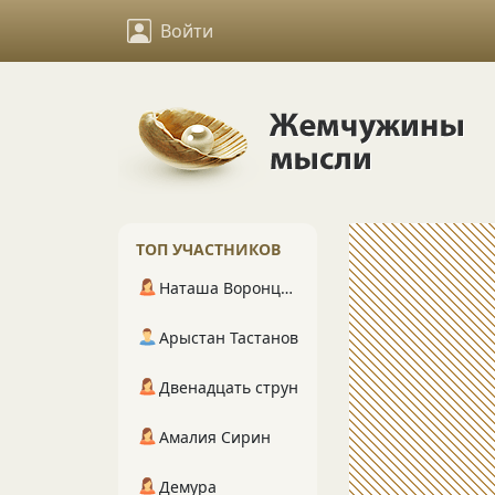
Войти
ТОП УЧАСТНИКОВ
Наташа Воронцова
Арыстан Тастанов
Двенадцать струн
Амалия Сирин
Демура