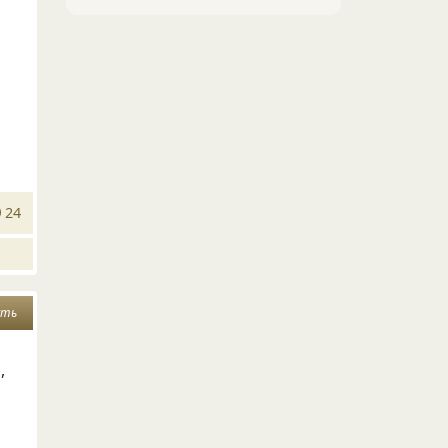
24
сть
,