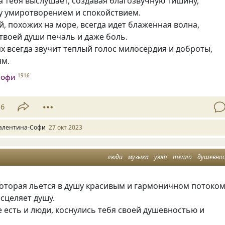
а тебя выслушает, создавая благозвучную тишину,
у умиротворением и спокойствием.
й, похожих на море, всегда идет блаженная волна,
твоей души печаль и даже боль.
ях всегда звучит теплый голос милосердия и доброты,
ям.
Софи
1916
16
алентина-Софи
27 окт 2023
люди
музыка
уют
тепло
душевно
которая льется в душу красивым и гармоничном потоком
исцеляет душу.
е есть и люди, коснулись тебя своей душевностью и