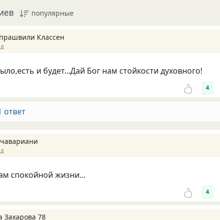
иев
популярные
прашвили Классен
ад
ыло,есть и будет...Дай Бог нам стойкости духовного!
4
1 ответ
чавариани
ад
ам спокойной жизни...
4
а Захарова 78