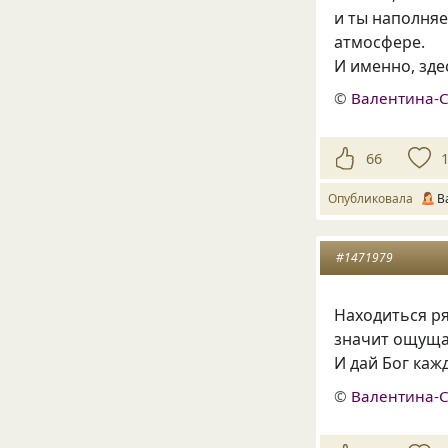
и ты наполняе
атмосфере.
И именно, зде
©
Валентина-
66
Опубликовала
В
#1471979
Находиться р
значит ощущат
И дай Бог каж
©
Валентина-