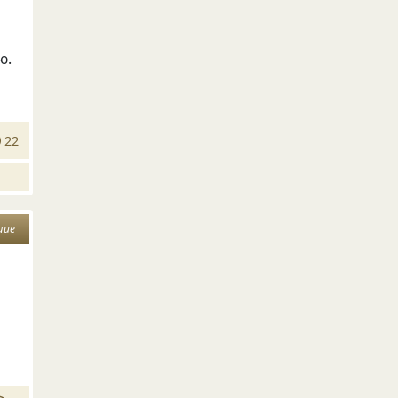
ю.
22
шие