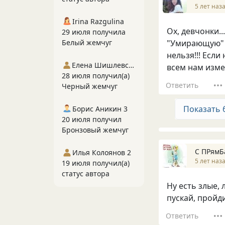
5 лет наз
Irina Razgulina
Ох, девчонки..
29 июля получила
Белый жемчуг
"Умирающую" о
нельзя!!! Если
Елена Шишлевская
всем нам изме
28 июля получил(а)
Ответить
Черный жемчуг
Показать 
Борис Аникин 3
20 июля получил
Бронзовый жемчуг
С ПРямБ
Илья Колоянов 2
5 лет наз
19 июля получил(а)
статус автора
Ну есть злые, 
пускай, пройд
Ответить