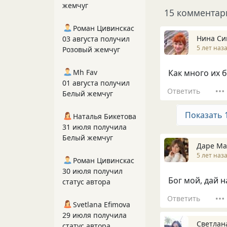
жемчуг
15 комментар
Роман Цивинскас
Нина Си
03 августа получил
5 лет наз
Розовый жемчуг
Mh Fav
Как много их б
01 августа получил
Ответить
Белый жемчуг
Показать 
Наталья Бикетова
31 июля получила
Белый жемчуг
Даре Ма
5 лет наз
Роман Цивинскас
30 июля получил
Бог мой, дай н
статус автора
Ответить
Svetlana Efimova
29 июля получила
Светлан
статус автора