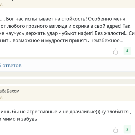
ад
..... Бог нас испытывает на стойкость! Особенно меня!
т любого грозного взгляда и окрика в свой адрес! Так
 не научусь держать удар - убьют нафиг! Без жалости!.. С
нить возможное и мудрости принять неизбежное...
4
6 ответов
абаБахом
ад
лишь бы не агрессивные и не драчливые)))ну злобится ,
и мимо и забудь
2