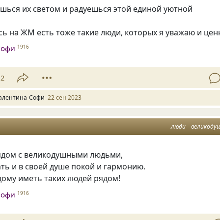
шься их светом и радуешься этой единой уютной
сь на ЖМ есть тоже такие люди, которых я уважаю и цен
Софи
1916
12
алентина-Софи
22 сен 2023
люди
великоду
ядом с великодушными людьми,
ь и в своей душе покой и гармонию.
дому иметь таких людей рядом!
Софи
1916