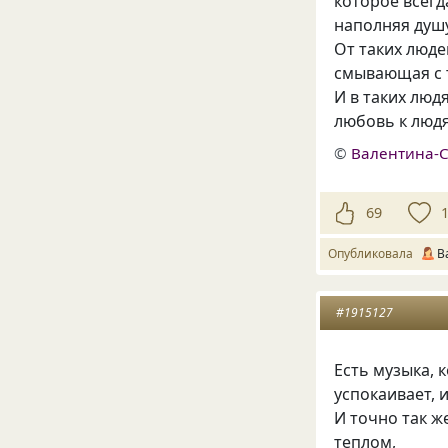
которое всегд
наполняя душ
От таких люде
смывающая с 
И в таких люд
любовь к люд
©
Валентина-
69
Опубликовала
В
#1915127
Есть музыка, 
успокаивает, 
И точно так ж
теплом,