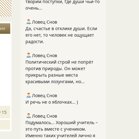
творим поступки, Где души чьи-то
очень...
Ловец Снов
Да, счастье в отклике души. Если
пло
его нет, то человек не ощущает
радости.
Ловец Снов
Политический строй не попрёт
против природы. Он может
прикрыть разные места
красивыми лозунгами, но...
Ловец Снов
И речь не о яблочках... )
15
Ловец Снов
Подумалось... Хороший учитель –
это путь вместе с учеником.
Именно таких учителей лично я