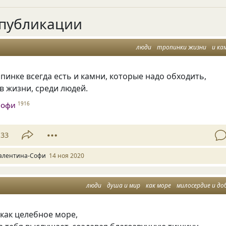
публикации
люди
тропинки жизни
и ка
пинке всегда есть и камни, которые надо обходить,
 в жизни, среди людей.
Софи
1916
33
алентина-Софи
14 ноя 2020
люди
душа и мир
как море
милосердие и до
как целебное море,