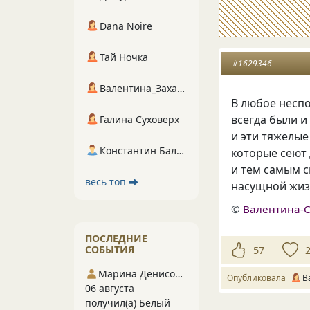
Dana Noire
Тай Ночка
#1629346
Валентина_Захарова
В любое несп
всегда были и
Галина Суховерх
и эти тяжелы
Константин Балухта
которые сеют 
и тем самым с
весь топ ⮕
насущной жиз
©
Валентина-
ПОСЛЕДНИЕ
СОБЫТИЯ
57
Марина Денисова 5
Опубликовала
В
06 августа
получил(а) Белый