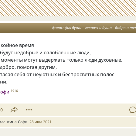
философия души
человек и душа
добро и те
окойное время
 будут недобрые и озлобленные люди,
е моменты могут выдержать только люди духовные,
добро, помогая другим,
пасая себя от неуютных и беспросветных полос
ни.
Софи
1916
20
алентина-Софи
28 июл 2021