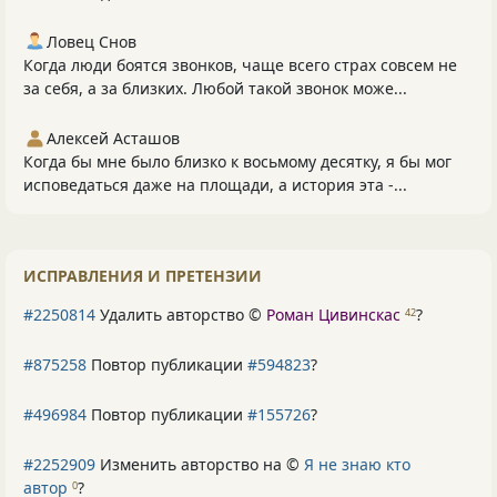
Ловец Снов
Когда люди боятся звонков, чаще всего страх совсем не
за себя, а за близких. Любой такой звонок може...
Алексей Асташов
Когда бы мне было близко к восьмому десятку, я бы мог
исповедаться даже на площади, а история эта -...
ИСПРАВЛЕНИЯ И ПРЕТЕНЗИИ
#2250814
Удалить авторство ©
Роман Цивинскас
?
42
#875258
Повтор публикации
#594823
?
#496984
Повтор публикации
#155726
?
#2252909
Изменить авторство на ©
Я не знаю кто
автор
?
0