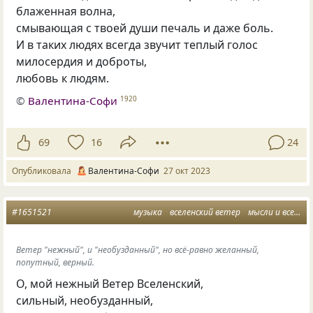
блаженная волна,
смывающая с твоей души печаль и даже боль.
И в таких людях всегда звучит теплый голос
милосердия и доброты,
любовь к людям.
©
Валентина-Софи
1920
69
16
24
Опубликовала
Валентина-Софи
27 окт 2023
#1651521
музыка
вселенский ветер
мысли и вселенная
Ветер "нежный", и "необузданный", но всё-равно желанный,
попутный, верный.
О, мой нежный Ветер Вселенский,
сильный, необузданный,