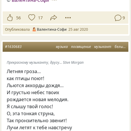
©
Валентина-Софи
56
17
9
Опубликовала
Валентина-Софи
25 авг 2020
#1630683
музыка
посвящение
музыкант
белый стих
Прекрасному музыканту, другу... Stive Morgan
Летняя гроза…
как птицы поют!
Льются аккорды дождя…
И грустью небес твоих
рождается новая мелодия.
Я слышу твой голос!
О, эта тонкая струна,
Так пронзительно звенит!
Лучи летят к тебе навстречу