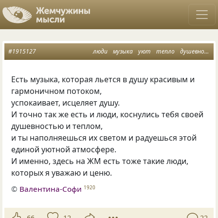
#1915127
люди
музыка
уют
тепло
душевность
Есть музыка, которая льется в душу красивым и
гармоничном потоком,
успокаивает, исцеляет душу.
И точно так же есть и люди, коснулись тебя своей
душевностью и теплом,
и ты наполняешься их светом и радуешься этой
единой уютной атмосфере.
И именно, здесь на ЖМ есть тоже такие люди,
которых я уважаю и ценю.
©
Валентина-Софи
1920
66
12
22