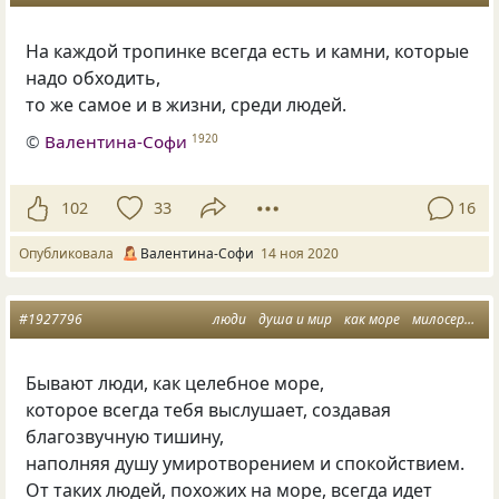
На каждой тропинке всегда есть и камни, которые
надо обходить,
то же самое и в жизни, среди людей.
©
Валентина-Софи
1920
102
33
16
Опубликовала
Валентина-Софи
14 ноя 2020
#1927796
люди
душа и мир
как море
милосердие и добро
Бывают люди, как целебное море,
которое всегда тебя выслушает, создавая
благозвучную тишину,
наполняя душу умиротворением и спокойствием.
От таких людей, похожих на море, всегда идет