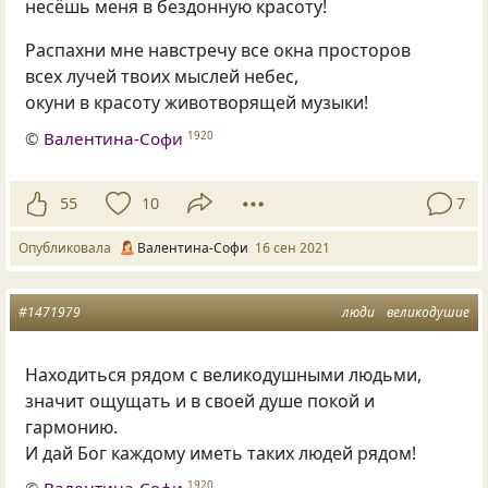
несёшь меня в бездонную красоту!
Распахни мне навстречу все окна просторов
всех лучей твоих мыслей небес,
окуни в красоту животворящей музыки!
©
Валентина-Софи
1920
55
10
7
Опубликовала
Валентина-Софи
16 сен 2021
#1471979
люди
великодушие
Находиться рядом с великодушными людьми,
значит ощущать и в своей душе покой и
гармонию.
И дай Бог каждому иметь таких людей рядом!
1920