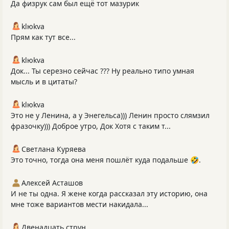
Да физрук сам был ещё тот мазурик
klюkva
Прям как тут все...
klюkva
Док... Ты серезно сейчас ??? Ну реально типо умная
мысль и в цитаты?
klюkva
Это не у Ленина, а у Энегельса))) Ленин просто слямзил
фразочку))) Доброе утро, Док Хотя с таким т...
Светлана Куряева
Это точно, тогда она меня пошлёт куда подальше 🤣.
Алексей Асташов
И не ты одна. Я жене когда рассказал эту историю, она
мне тоже вариантов мести накидала...
Двенадцать струн