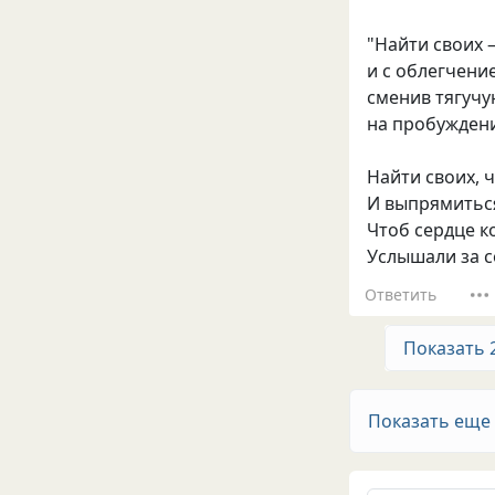
"Найти своих –
и с облегчени
сменив тягучу
на пробуждени
Найти своих, 
И выпрямиться
Чтоб сердце 
Услышали за с
Ответить
Показать 
Показать еще