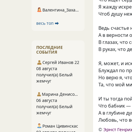
Я жажду искре
Валентина_Захарова
Чтоб душу не
весь топ ⮕
Ведь счастье 
А в верности 
В глазах, что 
ПОСЛЕДНИЕ
В руках, что д
СОБЫТИЯ
Сергей Иванов 22
Я, может, и ис
08 августа
Блуждал по п
получил(а) Белый
Но верю я, что
жемчуг
Та, что мой м
Марина Денисова 5
И ты тогда по
06 августа
Что бабник — 
получил(а) Белый
А в глубине д
жемчуг
Любовь, что в
Роман Цивинскас
©
Эрнст Генри