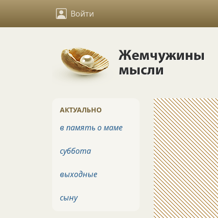
Войти
АКТУАЛЬНО
в память о маме
суббота
выходные
сыну