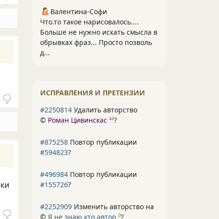
Валентина-Софи
Что.то такое нарисовалось....
Больше не нужно искать смысла в
обрывках фраз... Просто позволь
д...
ИСПРАВЛЕНИЯ И ПРЕТЕНЗИИ
#2250814
Удалить авторство
©
Роман Цивинскас
?
44
#875258
Повтор публикации
#594823
?
#496984
Повтор публикации
ыки
#155726
?
#2252909
Изменить авторство на
©
Я не знаю кто автор
?
0