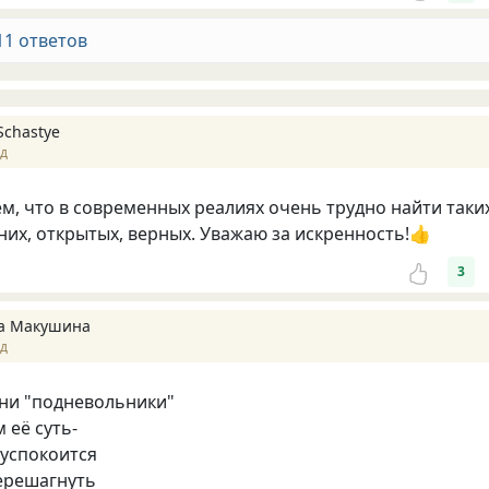
11 ответов
Schastye
ад
ем, что в современных реалиях очень трудно найти таки
них, открытых, верных. Уважаю за искренность!👍
3
а Макушина
ад
ни "подневольники"
 её суть-
 успокоится
ерешагнуть