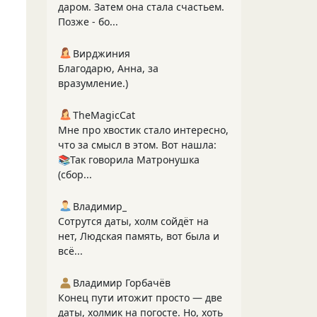
даром. Затем она стала счастьем.
Позже - бо...
Вирджиния
Благодарю, Анна, за
вразумление.)
TheMagicCat
Мне про хвостик стало интересно,
что за смысл в этом. Вот нашла:
📚Так говорила Матронушка
(сбор...
Владимир_
Сотрутся даты, холм сойдёт на
нет, Людская память, вот была и
всё...
Владимир Горбачёв
Конец пути итожит просто — две
даты, холмик на погосте. Но, хоть