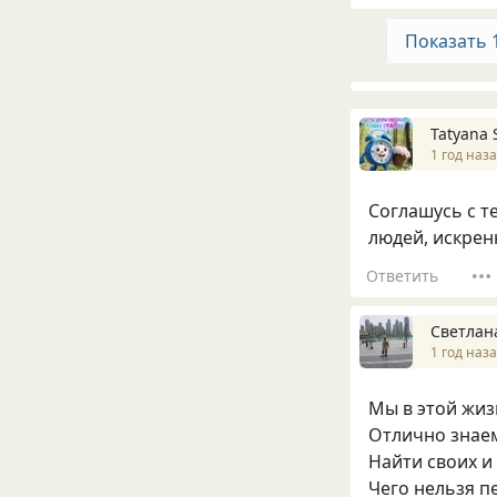
Показать 
Tatyana 
1 год наз
Соглашусь с т
людей, искрен
Ответить
Светлан
1 год наз
Мы в этой жиз
Отлично знаем
Найти своих и
Чего нельзя п