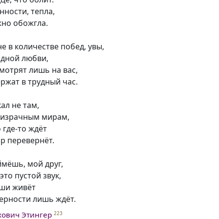
нности, тепла,
жно обожгла.
не в количестве побед, увы,
одной любви,
смотрят лишь на вас,
ержат в трудный час.
кал не там,
ризрачным мирам,
 где-то ждёт
ир перевернёт.
ймёшь, мой друг,
это пустой звук,
уши живёт
ерности лишь ждёт.
хович Этингер
223