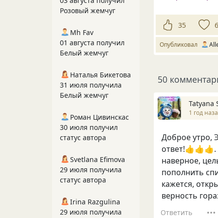
03 августа получил
Розовый жемчуг
35
Mh Fav
01 августа получил
Опубликовал
All
Белый жемчуг
Наталья Бикетова
50 комментар
31 июля получила
Белый жемчуг
Tatyana 
1 год наз
Роман Цивинскас
30 июля получил
Доброе утро, 
статус автора
ответ!👍👍👍. 
Svetlana Efimova
наверное, цель
29 июля получила
пополнить спи
статус автора
кажется, откр
верность гора
Irina Razgulina
29 июля получила
Ответить