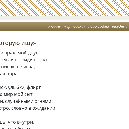
любовь
мир
бабник
поиск любви
трудный 
которую ищу»
е прав, мой друг,
ном лишь видишь суть.
писок, не игра,
ая пора.
ск, улыбки, флирт
о мир мой сыт
и, случайными огнями,
стро, словно в ожидании.
шь, что внутри,
це, что болит.