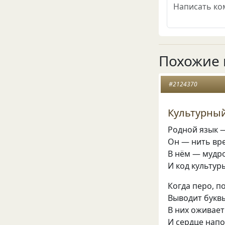
Похожие 
#2124370
Культурный
Родной язык —
Он — нить вре
В нём — мудро
И код культур
Когда перо, п
Выводит буквы
В них оживает
И сердце нап