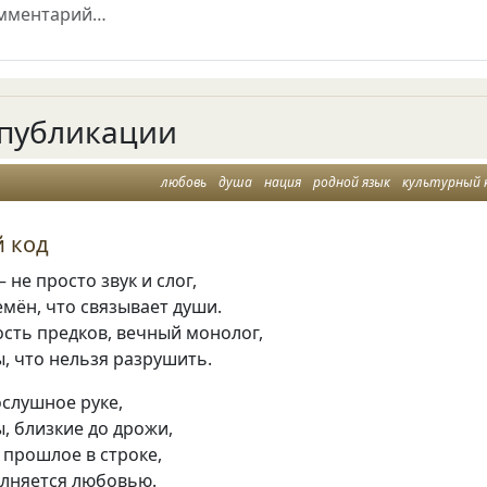
публикации
любовь
душа
нация
родной язык
культурный 
 код
 не просто звук и слог,
мён, что связывает души.
сть предков, вечный монолог,
ы, что нельзя разрушить.
ослушное руке,
, близкие до дрожи,
 прошлое в строке,
олняется любовью.