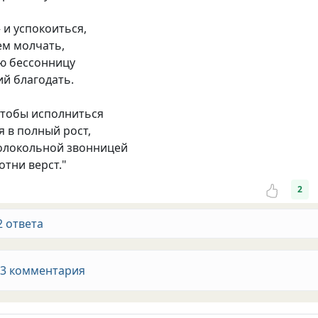
 и успокоиться,
ем молчать,
ю бессонницу
й благодать.
чтобы исполниться
 в полный рост,
колокольной звонницей
отни верст."
2
2 ответа
 3 комментария