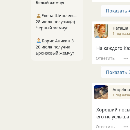
Белый жемчуг
Показать 
Елена Шишлевская
28 июля получил(а)
Черный жемчуг
Наташа 
1 год наз
Борис Аникин 3
20 июля получил
На каждого Ка
Бронзовый жемчуг
Ответить
Показать 
Angelina
1 год наз
Хороший посыл
его не услыша
Ответить