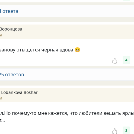
4 ответа
Воронцова
ад
занову отыщется черная вдова 😀
4
25 ответов
 Lobankova Boshar
ад
.Но почему-то мне кажется, что любители вешать ярл
т…
3