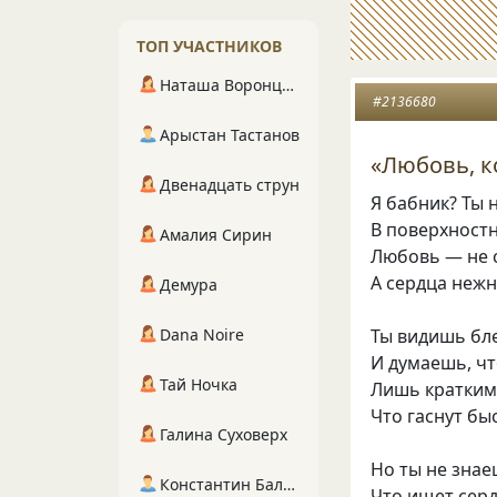
ТОП УЧАСТНИКОВ
Наташа Воронцова
#2136680
Арыстан Тастанов
«Любовь, 
Двенадцать струн
Я бабник? Ты н
В поверхност
Амалия Сирин
Любовь — не с
А сердца нежн
Демура
Ты видишь бле
Dana Noire
И думаешь, чт
Тай Ночка
Лишь кратким
Что гаснут бы
Галина Суховерх
Но ты не знае
Константин Балухта
Что ищет серд