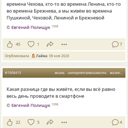
времена Чехова, кто-то во времена Ленина, кто-то
во времена Брежнева, а мы живём во времена
Пушкиной, Чеховой, Лениной и Брежневой
©
Евгений Полищук
1098
45
1
7
Опубликовала
Лайма
09 ноя 2020
#1908415
жизнь
интернетзависимость
жизненное
Какая разница где вы живёте, если вы всё равно
весь день проводите в смартфоне
©
Евгений Полищук
1098
22
5
4