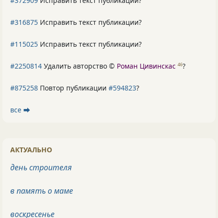
#372909
Исправить текст публикации?
#316875
Исправить текст публикации?
#115025
Исправить текст публикации?
#2250814
Удалить авторство ©
Роман Цивинскас
?
46
#875258
Повтор публикации
#594823
?
все ⮕
АКТУАЛЬНО
день строителя
в память о маме
воскресенье