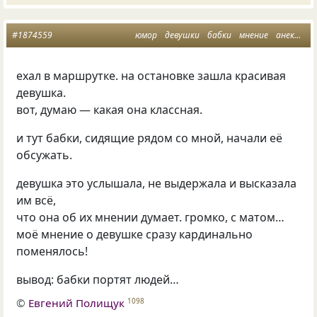
#1874559
юмор
девушки
бабки
мнение
анекдот
ехал в маршрутке. на остановке зашла красивая
девушка.
вот, думаю — какая она классная.
и тут бабки, сидящие рядом со мной, начали её
обсужать.
девушка это услышала, не выдержала и высказала
им всё,
что она об их мнении думает. громко, с матом…
моё мнение о девушке сразу кардинально
поменялось!
вывод: бабки портят людей…
©
Евгений Полищук
1098