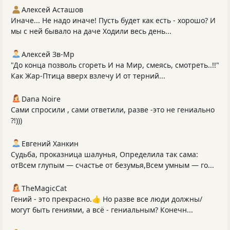
Алексей Асташов
Иначе... Не надо иначе! Пусть будет как есть - хорошо? И
мы с ней бывало на даче Ходили весь день...
Алексей Зв-Mp
"До конца позволь сгореть И на Мир, смеясь, смотреть..!!"
Как Жар-Птица вверх взлечу И от терний...
Dana Noire
Сами спросили , сами ответили, разве -это не гениально
?!)))
Евгений Ханкин
Судьба, проказница шалунья, Определила так сама:
отВсем глупым — счастье от безумья,Всем умным — го...
TheMagicCat
Гений - это прекрасно.👍 Но разве все люди должны/
могут быть гениями, а всё - гениальным? Конечн...