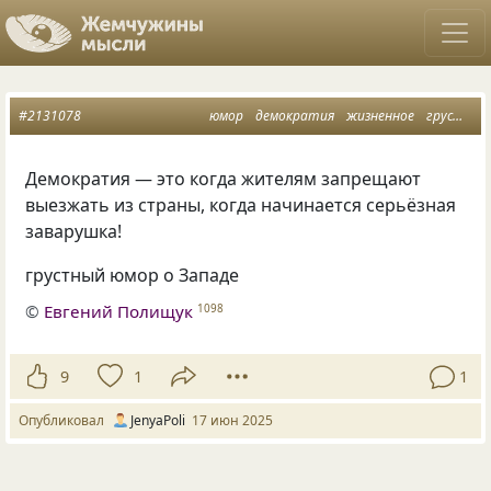
#2131078
юмор
демократия
жизненное
грустный юмор
Демократия — это когда жителям запрещают
выезжать из страны, когда начинается серьёзная
заварушка!
грустный юмор о Западе
©
Евгений Полищук
1098
9
1
1
Опубликовал
JenyaPoli
17 июн 2025