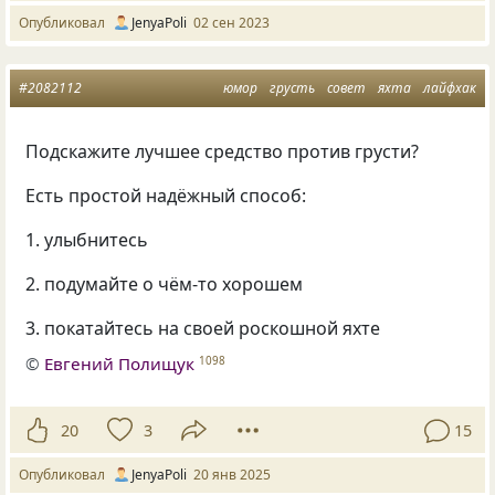
Опубликовал
JenyaPoli
02 сен 2023
#2082112
юмор
грусть
совет
яхта
лайфхак
Подскажите лучшее средство против грусти?
Есть простой надёжный способ:
1. улыбнитесь
2. подумайте о чём-то хорошем
3. покатайтесь на своей роскошной яхте
©
Евгений Полищук
1098
20
3
15
Опубликовал
JenyaPoli
20 янв 2025