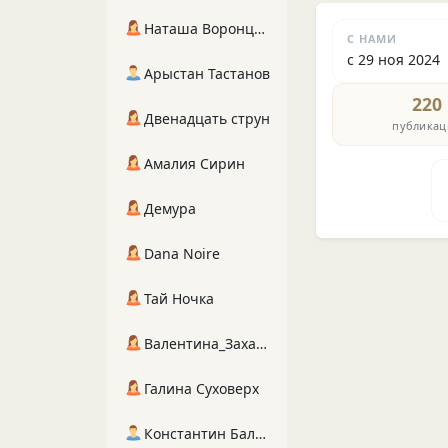
Наташа Воронцова
С НАМИ
с 29 ноя 2024
Арыстан Тастанов
220
Двенадцать струн
публикац
Амалия Сирин
Демура
Dana Noire
Тай Ночка
Валентина_Захарова
Галина Суховерх
Константин Балухта