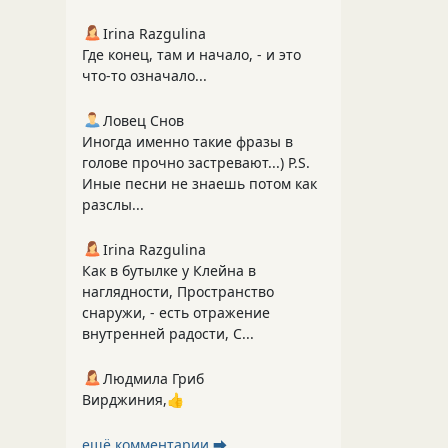
Irina Razgulina
Где конец, там и начало, - и это
что-то означало...
Ловец Снов
Иногда именно такие фразы в
голове прочно застревают...) P.S.
Иные песни не знаешь потом как
разслы...
Irina Razgulina
Как в бутылке у Клейна в
наглядности, Пространство
снаружи, - есть отражение
внутренней радости, С...
Людмила Гриб
Вирджиния,👍
ещё комментарии ⮕