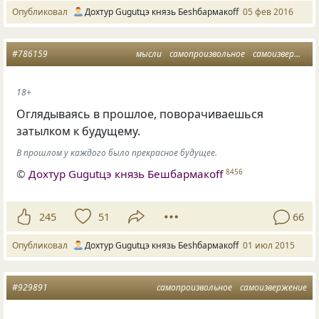
Опубликовал
Дохтур Gugutцэ князь Беshбармакоff
05 фев 2016
#786159
мысли
самопроизвольное
самоизвержение
18+
Оглядываясь в прошлое, поворачиваешься
затылком к будущему.
В прошлом у каждого было прекрасное будущее.
©
Дохтур Gugutцэ князь Бешбармакоff
8456
245
51
66
Опубликовал
Дохтур Gugutцэ князь Беshбармакоff
01 июл 2015
#929891
самопроизвольное
самоизвержение