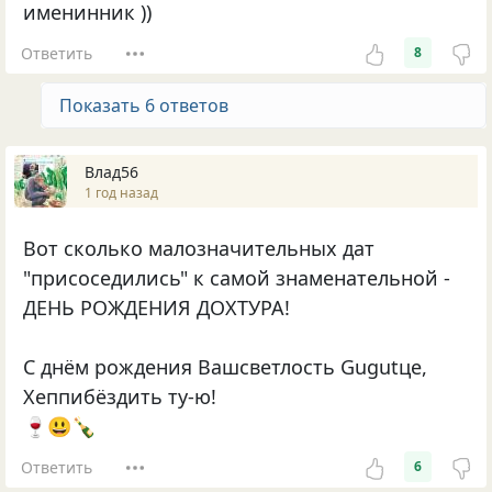
именинник ))
Ответить
8
Показать 6 ответов
Влад56
1 год назад
Вот сколько малозначительных дат
"присоседились" к самой знаменательной -
ДЕНЬ РОЖДЕНИЯ ДОХТУРА!
С днём рождения Вашсветлость Gugutце,
Хеппибёздить ту-ю!
🍷😃🍾
Ответить
6