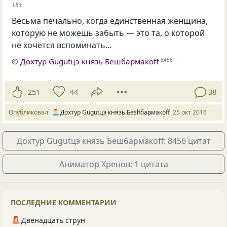
18+
Весьма печально, когда единственная женщина,
которую не можешь забыть — это та, о которой
не хочется вспоминать…
©
Дохтур Gugutцэ князь Бешбармакоff
8456
251
44
38
Опубликовал
Дохтур Gugutцэ князь Беshбармакоff
25 окт 2016
Дохтур Gugutцэ князь Бешбармакоff: 8456 цитат
Аниматор Хренов: 1 цитата
ПОСЛЕДНИЕ КОММЕНТАРИИ
Двенадцать струн