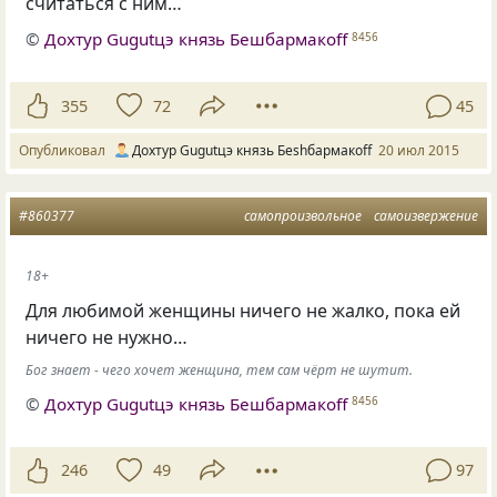
считаться с ним…
©
Дохтур Gugutцэ князь Бешбармакоff
8456
355
72
45
Опубликовал
Дохтур Gugutцэ князь Беshбармакоff
20 июл 2015
#860377
самопроизвольное
самоизвержение
18+
Для любимой женщины ничего не жалко, пока ей
ничего не нужно…
Бог знает - чего хочет женщина, тем сам чёрт не шутит.
©
Дохтур Gugutцэ князь Бешбармакоff
8456
246
49
97