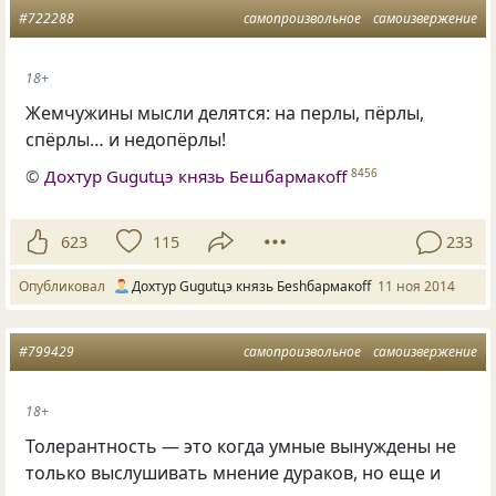
#722288
самопроизвольное
самоизвержение
18+
Жемчужины мысли делятся: на перлы, пёрлы,
спёрлы… и недопёрлы!
©
Дохтур Gugutцэ князь Бешбармакоff
8456
623
115
233
Опубликовал
Дохтур Gugutцэ князь Беshбармакоff
11 ноя 2014
#799429
самопроизвольное
самоизвержение
18+
Толерантность — это когда умные вынуждены не
только выслушивать мнение дураков, но еще и