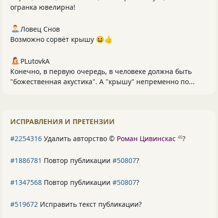
огранка ювелирна!
Ловец Снов
Возможно сорвёт крышу 😆👍
PLutоvkА
Конечно, в первую очередь, в человеке должна быть
"божественная акустика". А "крышу" непременно по...
ИСПРАВЛЕНИЯ И ПРЕТЕНЗИИ
#2254316
Удалить авторство ©
Роман Цивинскас
?
46
#1886781
Повтор публикации
#50807
?
#1347568
Повтор публикации
#50807
?
#519672
Исправить текст публикации?