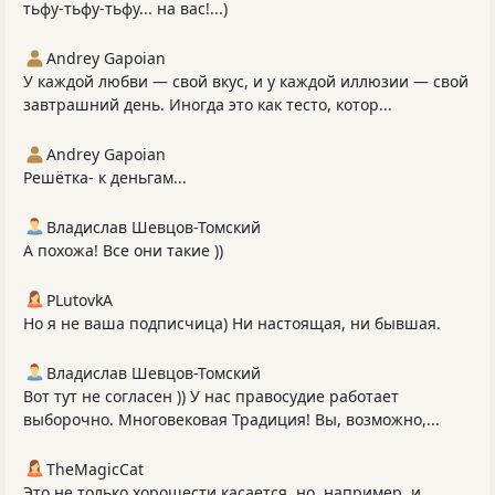
тьфу-тьфу-тьфу... на вас!...)
Andrey Gapoian
У каждой любви — свой вкус, и у каждой иллюзии — свой
завтрашний день. Иногда это как тесто, котор...
Andrey Gapoian
Решётка- к деньгам...
Владислав Шевцов-Томский
А похожа! Все они такие ))
PLutоvkА
Но я не ваша подписчица) Ни настоящая, ни бывшая.
Владислав Шевцов-Томский
Вот тут не согласен )) У нас правосудие работает
выборочно. Многовековая Традиция! Вы, возможно,...
TheMagicCat
Это не только хорошести касается, но, например, и