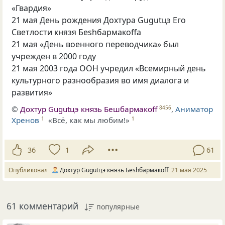
«Гвардия»
21 мая День рождения Дохтура Gugutцэ Его
Светлости князя Беshбармакоffа
21 мая «День военного переводчика» был
учрежден в 2000 году
21 мая 2003 года ООН учредил «Всемирный день
культурного разнообразия во имя диалога и
развития»
©
Дохтур Gugutцэ князь Бешбармакоff
,
Аниматор
8456
Хренов
«Всё, как мы любим!»
1
1
36
1
61
Опубликовал
Дохтур Gugutцэ князь Беshбармакоff
21 мая 2025
61 комментарий
популярные