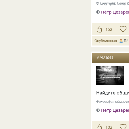
© Copyright: Петр 
©
Пётр Цезаре
152
Опубликовал
Пё
#1923053
Найдите общий
Философия одиночес
©
Пётр Цезаре
102