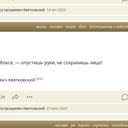
тр Цезаревич Квятковский
14 окт 2023
жизнь
человек
спорт
бокс
достоинства и недостат
в боксе, — опустишь руки, не сохранишь лицо!
.
вич Квятковский
8500
29
тр Цезаревич Квятковский
27 июн 2021
человек
ум
пороки
глупость
способно