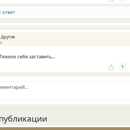
1 ответ
 Другов
ад
 Тяжело себя заставить...
1
публикации