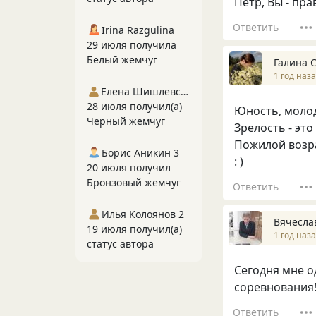
Пётр, Вы - пр
Ответить
Irina Razgulina
29 июля получила
Белый жемчуг
Галина 
1 год наз
Елена Шишлевская
28 июля получил(а)
Юность, молод
Черный жемчуг
Зрелость - эт
Пожилой возра
Борис Аникин 3
: )
20 июля получил
Бронзовый жемчуг
Ответить
Илья Колоянов 2
Вячесла
19 июля получил(а)
1 год наз
статус автора
Сегодня мне о
соревнования!
Ответить