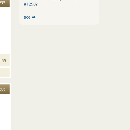
яца
#1290
?
все ⮕
55
дус