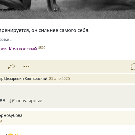
тренируется, он сильнее самого себя.
вки ...
вич Квятковский
8500
8
тр Цезаревич Квятковский
25 апр 2025
ев
популярные
ернозубова
ад