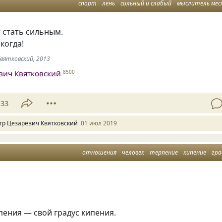
спорт
лень
сильный и слабый
мыслитель мес
 стать сильным.
когда!
Квятковский, 2013
вич Квятковский
8500
33
тр Цезаревич Квятковский
01 июл 2019
отношения
человек
терпение
кипение
гра
пения — свой градус кипения.