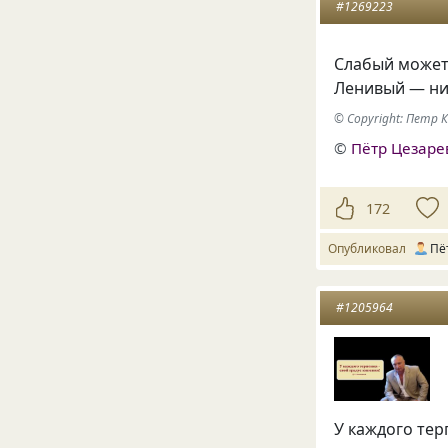
#1269223
Слабый может
Ленивый — ни
© Copyright: Петр 
©
Пётр Цезаре
172
Опубликовал
Пё
#1205964
У каждого тер