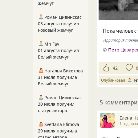
жемчуг
Роман Цивинскас
03 августа получил
Розовый жемчуг
Пока человек 
Территория трениро
Mh Fav
©
Пётр Цезаре
01 августа получил
Белый жемчуг
42
Наталья Бикетова
31 июля получила
Опубликовал
Пё
Белый жемчуг
Роман Цивинскас
5 комментари
30 июля получил
статус автора
Елена Ч
1 год наз
Svetlana Efimova
29 июля получила
статус автора