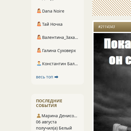
Dana Noire
Тай Ночка
#2114343
Валентина_Захарова
Галина Суховерх
Константин Балухта
весь топ ⮕
ПОСЛЕДНИЕ
СОБЫТИЯ
Марина Денисова 5
06 августа
получил(а) Белый