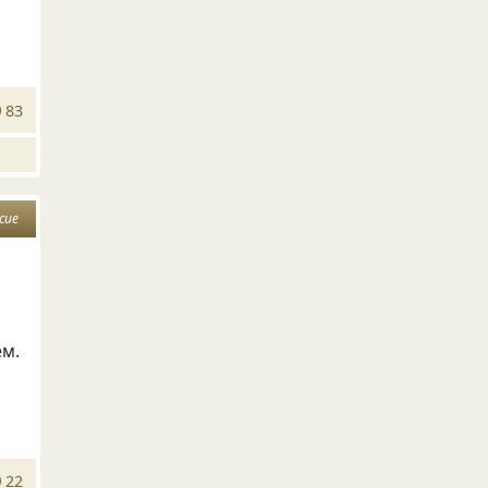
83
сие
ём.
22