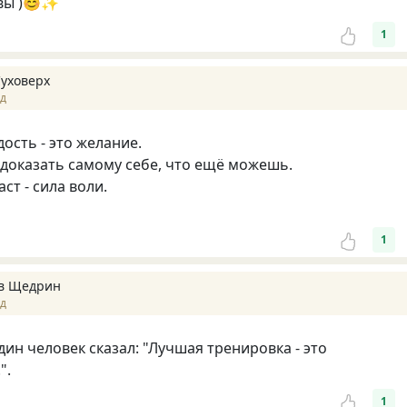
авы )😊✨
1
Суховерх
ад
ость - это желание.
о доказать самому себе, что ещё можешь.
ст - сила воли.
1
в Щедрин
ад
дин человек сказал: "Лучшая тренировка - это
".
1