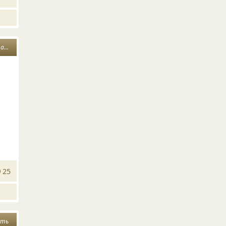
ки
25
сть