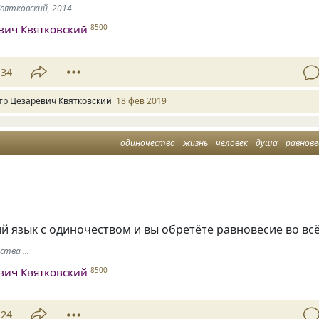
Квятковский, 2014
вич Квятковский
8500
34
тр Цезаревич Квятковский
18 фев 2019
одиночество
жизнь
человек
душа
равнове
 язык с одиночеством и вы обретёте равновесие во вс
тва ...
вич Квятковский
8500
24