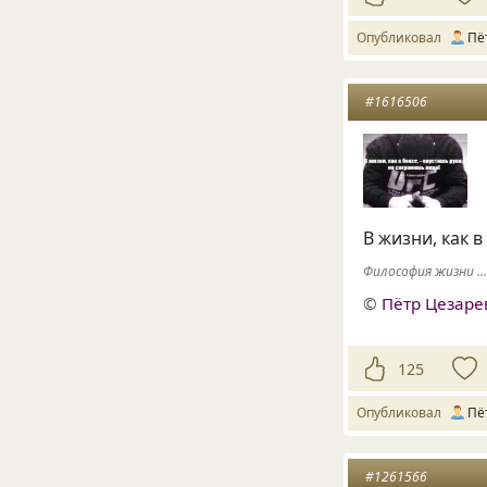
Опубликовал
Пё
#1616506
В жизни, как 
Философия жизни ..
©
Пётр Цезаре
125
Опубликовал
Пё
#1261566