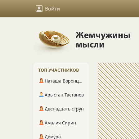
Войти
ТОП УЧАСТНИКОВ
Наташа Воронцова
Арыстан Тастанов
Двенадцать струн
Амалия Сирин
Демура