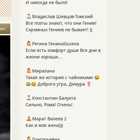
И никогда не было!
Владислав Шевцов-Томский
Все поэты знают, что они Гении!
вка
Скромных Гениев не бывает! ))
Регина ГенинаGuseva
Если есть комфорт души Все дни в
жизни хороши...
Миралана
Такая же история с чайниками 😂
😂😂 Доброго утра, Демура 🌷
Константин Балухта
Сильно, Рома! Очень!
Марат Валеев 2
Как и моя жена)))
Григорьевна