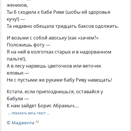
женихов,
Ты б сходила к бабе Риве (шобы ей здоровья
кучу!) —
Та недавно обещала тридцать баксов одолжить.
И возьми с собой авоську (как «зачем?»
Положишь фоту —
Я на ней в колготках старых и в надорванном
пальте!),
А в лесу нарвешь цветочков или веточек
еловых —
Не с пустыми же руками бабу Риву навещать!
Кстати, если припозднишься, оставайся у
бабули —
К нам зайдет Борис Абрамыч,…
… показать весь текст …
©
Маджента
42