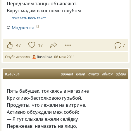
Перед чаем танцы объявляют.
Вдруг мадам в костюме голубом
… показать весь текст …
©
Маджента
42
47
17
7
Опубликовала
Rusalinka
06 мая 2011
#248734
ирония
юмор
стихи
обман
афера
Пять бабушек, толкаясь в магазине
Крикливо-бестолковою гурьбой,
Продукты, что лежали на витрине,
Активно обсуждали меж собой:
— Я тут слыхала ежели селёдку,
Пережевав, намазать на лицо,