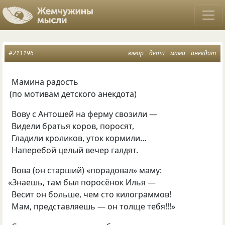
#211196
юмор
дети
мама
анекдот
Мамина радость
(
по мотивам детского анекдота)
Вову с Антошей на ферму свозили —
Видели братья коров, поросят,
Гладили кроликов, уток кормили…
Наперебой целый вечер галдят.
Вова
(
он старший) «порадовал» маму:
«
Знаешь, там был поросёнок Илья —
Весит он больше, чем сто килограммов!
Мам, представляешь — он толще тебя!!!»