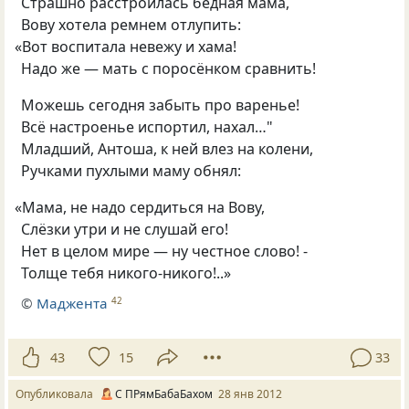
Страшно расстроилась бедная мама,
Вову хотела ремнем отлупить:
«
Вот воспитала невежу и хама!
Надо же — мать с поросёнком сравнить!
Можешь сегодня забыть про варенье!
Всё настроенье испортил, нахал…"
Младший, Антоша, к ней влез на колени,
Ручками пухлыми маму обнял:
«
Мама, не надо сердиться на Вову,
Слёзки утри и не слушай его!
Нет в целом мире — ну честное слово! -
Толще тебя никого-никого!..»
©
Маджента
42
43
15
33
Опубликовала
С ПРямБабаБахом
28 янв 2012