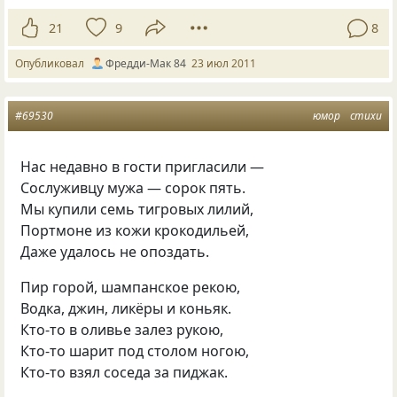
21
9
8
Опубликовал
Фредди-Мак 84
23 июл 2011
#69530
юмор
стихи
Нас недавно в гости пригласили —
Сослуживцу мужа — сорок пять.
Мы купили семь тигровых лилий,
Портмоне из кожи крокодильей,
Даже удалось не опоздать.
Пир горой, шампанское рекою,
Водка, джин, ликёры и коньяк.
Кто-то в оливье залез рукою,
Кто-то шарит под столом ногою,
Кто-то взял соседа за пиджак.