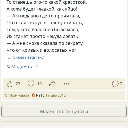
То станешь ого-го какой красоткой,
А кожа будет гладкой, как яйцо!
— А я недавно где-то прочитала,
Что если кетчуп в голову втирать,
Тем, у кого волосьев было мало,
Их станет просто некуда девать!
— А мне сноха сказала по секрету,
Что от кривых и волосатых ног
… показать весь текст …
©
Маджента
42
27
10
7
Опубликовала
NaTt
19 мар 2012
Маджента: 42 цитаты