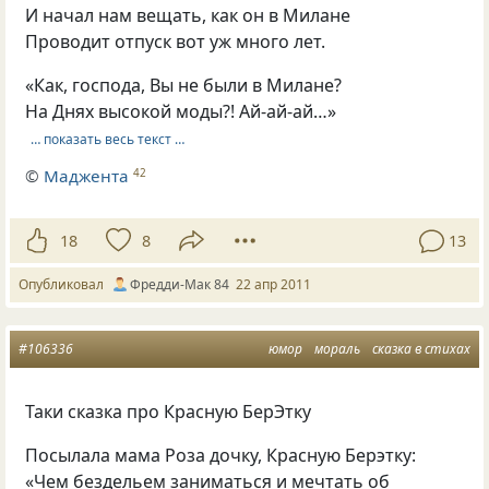
И начал нам вещать, как он в Милане
Проводит отпуск вот уж много лет.
«Как, господа, Вы не были в Милане?
На Днях высокой моды?! Ай-ай-ай…»
… показать весь текст …
©
Маджента
42
18
8
13
Опубликовал
Фредди-Мак 84
22 апр 2011
#106336
юмор
мораль
сказка в стихах
Таки сказка про Красную БерЭтку
Посылала мама Роза дочку, Красную Берэтку:
«Чем бездельем заниматься и мечтать об