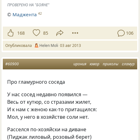
ПРОВЕРЕНО НА "БОЯНЕ"
©
Маджента
42
168
85
106
Опубликовала
Helen Moli
03 авг 2013
#60900
ирония
юмор
приколы
гламур
Про гламурного соседа
У нас сосед недавно появился —
Весь от кутюр, со стразами жилет,
И к нам с женою как-то притащился:
Мол, у него в хозяйстве соли нет.
Расселся по-хозяйски на диване
(Пиджак лиловый, розовый берет)