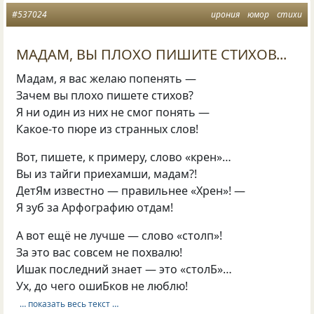
#537024
ирония
юмор
стихи
МАДАМ, ВЫ ПЛОХО ПИШИТЕ СТИХОВ...
Мадам, я вас желаю попенять —
Зачем вы плохо пишете стихов?
Я ни один из них не смог понять —
Какое-то пюре из странных слов!
Вот, пишете, к примеру, слово «крен»…
Вы из тайги приехамши, мадам?!
ДетЯм известно — правильнее «Хрен»! —
Я зуб за Арфографию отдам!
А вот ещё не лучше — слово «столп»!
За это вас совсем не похвалю!
Ишак последний знает — это «столБ»…
Ух, до чего ошиБков не люблю!
… показать весь текст …