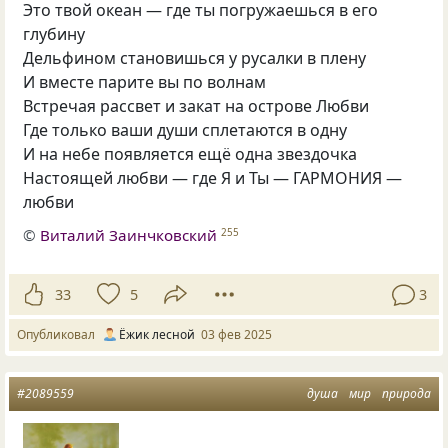
Это твой океан — где ты погружаешься в его
глубину
Дельфином становишься у русалки в плену
И вместе парите вы по волнам
Встречая рассвет и закат на острове Любви
Где только ваши души сплетаются в одну
И на небе появляется ещё одна звездочка
Настоящей любви — где Я и Ты — ГАРМОНИЯ —
любви
©
Виталий Заинчковский
255
33
5
3
Опубликовал
Ёжик лесной
03 фев 2025
#2089559
душа
мир
природа