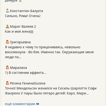
Демура 🌷
Константин Балухта
Сильно, Рома! Очень!
Марат Валеев 2
Как и моя жена)))
Григорьевна
Я недавно к чему то прицениваясь, невольно
воскликнула - Во бля. Именно так. Окружающие меня
люди по...
Миралана
1) В состоянии аффекта...
Регина ГенинаGuseva
Точно! Мендельсон женился на Сесиль Шарлотте Софи
Жанрено У пары было пятеро детей: Карл, Мари...
ещё комментарии ⮕