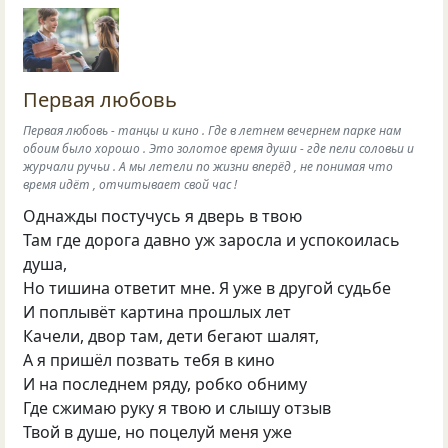
Первая любовь
Первая любовь - танцы и кино . Где в летнем вечернем парке нам
обоим было хорошо . Это золотое время души - где пели соловьи и
журчали ручьи . А мы летели по жизни вперёд , не понимая что
время идёт , отчитывает свой час !
Однажды постучусь я дверь в твою
Там где дорога давно уж заросла и успокоилась
душа,
Но тишина ответит мне. Я уже в другой судьбе
И поплывёт картина прошлых лет
Качели, двор там, дети бегают шалят,
А я пришёл позвать тебя в кино
И на последнем ряду, робко обниму
Где сжимаю руку я твою и слышу отзыв
Твой в душе, но поцелуй меня уже