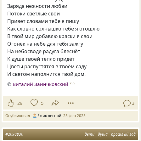
Заряда нежности любви
Потоки светлые свои
Привет словами тебе я пишу
Как словно солнышко тебе я отошлю
В твой мир добавлю краски я свои
Oгонёк на небе для тебя зажгу
На небосводе радуга блеснёт
К душе твоей тепло придёт
Цветы распустятся в твоём саду
И светом наполнится твой дом.
©
Виталий Заинчковский
255
29
5
3
Опубликовал
Ёжик лесной
25 фев 2025
#2090830
дети
душа
прошлый год