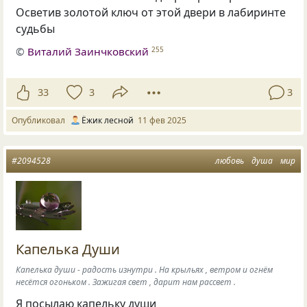
Осветив золотой ключ от этой двери в лабиринте
судьбы
©
Виталий Заинчковский
255
33
3
3
Опубликовал
Ёжик лесной
11 фев 2025
#2094528
любовь
душа
мир
Капелька Души
Капелька души - радость изнутри . На крыльях , ветром и огнём
несётся огоньком . Зажигая свет , дарит нам рассвет .
Я посылаю капельку души