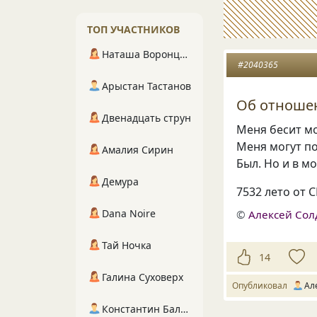
ТОП УЧАСТНИКОВ
Наташа Воронцова
#2040365
Арыстан Тастанов
Об отноше
Двенадцать струн
Меня бесит м
Меня могут по
Амалия Сирин
Был. Но и в м
Демура
7532 лето от 
Dana Noire
©
Алексей Сол
Тай Ночка
14
Галина Суховерх
Опубликовал
Ал
Константин Балухта