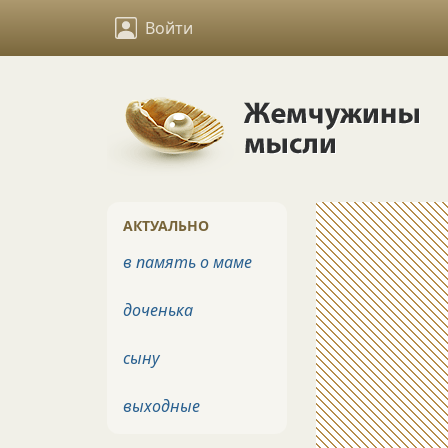
Войти
АКТУАЛЬНО
в память о маме
доченька
сыну
выходные