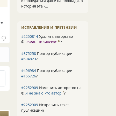
исповедаться даже на площади, а
история эта -...
то
ИСПРАВЛЕНИЯ И ПРЕТЕНЗИИ
#2250814
Удалить авторство
©
Роман Цивинскас
?
42
#875258
Повтор публикации
#594823
?
#496984
Повтор публикации
#155726
?
#2252909
Изменить авторство на
©
Я не знаю кто автор
?
0
#2252909
Исправить текст
публикации?
ошо