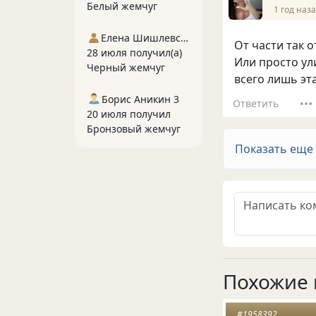
Белый жемчуг
1 год наз
Елена Шишлевская
От части так 
28 июля получил(а)
Или просто ули
Черный жемчуг
всего лишь эт
Борис Аникин 3
Ответить
20 июля получил
Бронзовый жемчуг
Показать еще
Похожие 
#1958392