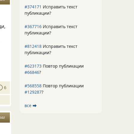
#374171
Исправить текст
публикации?
ди,
#367716
Исправить текст
публикации?
х
#812418
Исправить текст
публикации?
#623173
Повтор публикации
#66846
?
#568558
Повтор публикации
6
#129287
?
все ⮕
раг