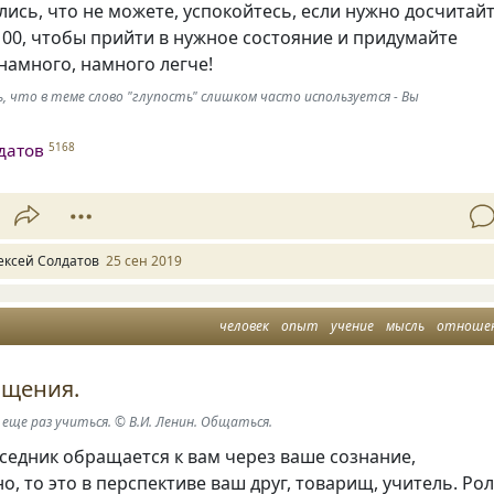
ились
,
что не можете
,
успокойтесь
,
если нужно досчитай
100
,
чтобы прийти в нужное состояние и придумайте
 намного
,
намного легче!
ь, что в теме слово "глупость" слишком часто используется - Вы
датов
5168
ексей Солдатов
25 сен 2019
человек
опыт
учение
мысль
отноше
бщения.
 еще раз учиться. © В.И. Ленин. Общаться.
седник обращается к вам через ваше сознание
,
но
,
то это в перспективе ваш друг
,
товарищ
,
учитель. Ро