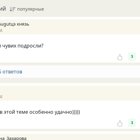
ий
популярные
Gugutцэ князь
ад
и чувих подросли?
3
5 ответов
ад
в этой теме особенно удачно)))))
3
на_Захарова