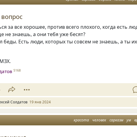
 вопрос
ься за все хорошее, против всего плохого, когда есть лю
е не знаешь, а они тебя уже бесят?
л беды. Есть люди, которых ты совсем не знаешь, а ты и
СМЗХ.
датов
5168
4
ексей Солдатов
19 янв 2024
красота
человек
сарказм
ум
в