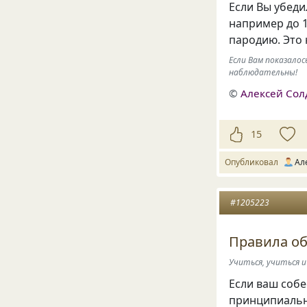
Если Вы убед
например до 
пародию. Это
Если Вам показалос
наблюдательны!
©
Алексей Сол
15
Опубликовал
Ал
#1205223
Правила о
Учиться, учиться и
Если ваш собе
принципиаль