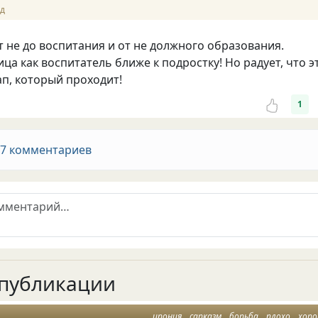
ад
от не до воспитания и от не должного образования.
ца как воспитатель ближе к подростку! Но радует, что э
ап, который проходит!
1
 7 комментариев
публикации
ирония
сарказм
борьба
плохо
хор