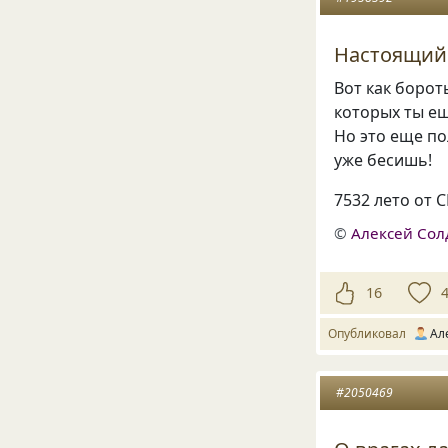
Настоящий
Вот как борот
которых ты ещ
Но это еще по
уже бесишь!
7532 лето от 
©
Алексей Сол
16
Опубликовал
Ал
#2050469