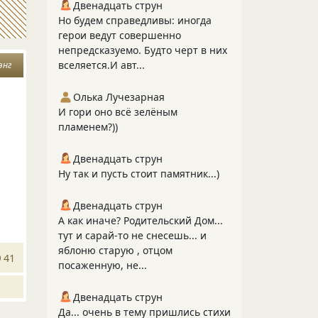
Двенадцать струн
Но будем справедливы: иногда
герои ведут совершенно
непредсказуемо. Будто черт в них
вселяется.И авт...
энг
Олька Лучезарная
И гори оно всё зелёным
пламенем?))
Двенадцать струн
Ну так и пусть стоит памятник...)
Двенадцать струн
А как иначе? Родительский Дом...
тут и сарай-то не снесешь... и
яблоню старую , отцом
41
посаженную, не...
Двенадцать струн
Да... очень в тему пришлись стихи