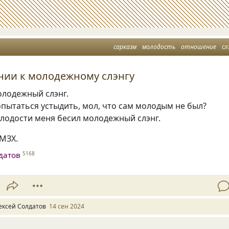
сарказм
молодость
отношение
сл
нии к молодежному слэнгу
олодежный слэнг.
пытаться устыдить, мол, что сам молодым не был?
олодости меня бесил молодежный слэнг.
СМЗХ.
датов
5168
ексей Солдатов
14 сен 2024