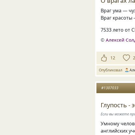
О врагах л
Враг ума — чу
Враг красоты 
7533 лето от 
©
Алексей Сол
12
Опубликовал
Ал
#1307033
Глупость - 
Если вы можете при
Умному челове
английских у