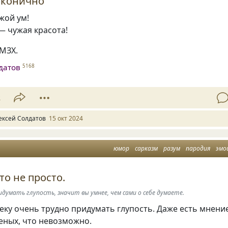
аконично
жой ум!
— чужая красота!
СМЗХ.
датов
5168
2
ексей Солдатов
15 окт 2024
юмор
сарказм
разум
пародия
эмо
это не просто.
думать глупость, значит вы умнее, чем сами о себе думаете.
ку очень трудно придумать глупость. Даже есть мнени
ченых
,
что невозможно.