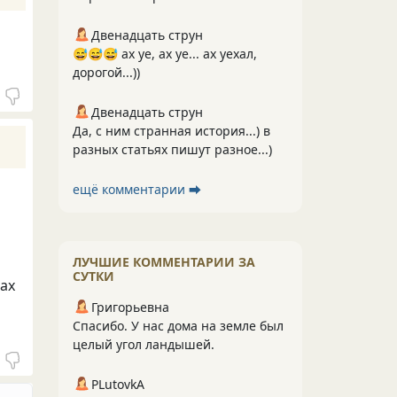
Двенадцать струн
😅😅😅 ах уе, ах уе... ах уехал,
дорогой...))
Двенадцать струн
Да, с ним странная история...) в
разных статьях пишут разное...)
ещё комментарии ⮕
ЛУЧШИЕ КОММЕНТАРИИ ЗА
СУТКИ
ах
Григорьевна
Спасибо. У нас дома на земле был
целый угол ландышей.
PLutоvkА