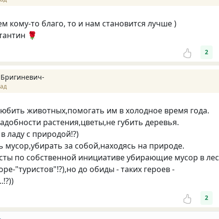
м кому-то благо, то и нам становится лучше )
тантин 🌹
2
 Бригиневич-
зад
- любить животных,помогать им в холодное время года.
надобности растения,цветы,не губить деревья.
в ладу с природой!?)
ть мусор,убирать за собой,находясь на природе.
асты по собственной инициативе убирающие мусор в лес
горе-"туристов"!?),но до обиды - таких героев -
!?))
2