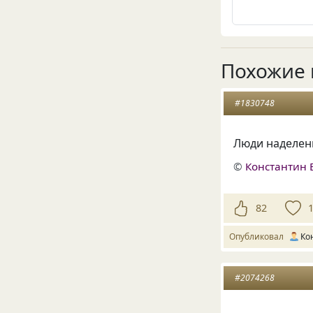
Похожие 
#1830748
Люди наделены
©
Константин 
82
Опубликовал
Ко
#2074268