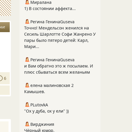
Миралана
1) В состоянии аффекта...
Регина ГенинаGuseva
ние
Точно! Мендельсон женился на
Сесиль Шарлотте Софи Жанрено У
пары было пятеро детей: Карл,
Мари...
Регина ГенинаGuseva
и Вам обратно это ж посылаем. И
плюс сбываться всем желаньям
6
елена малиновская 2
Камышев.
PLutоvkА
"Ох у дуба, ох у ели" ))
Вирджиния
Чёрный юмор.