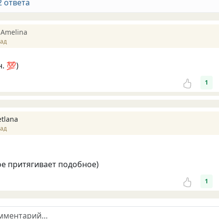
2 ответа
 Amelina
зад
. 💯)
1
etlana
зад
е притягивает подобное)
1