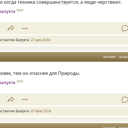
о когда техника совершенствуется, а люди черствеют.
Балухта
5007
7
нстантин Балухта
27 дек 2024
человек
прир
овек, тем он опаснее для Природы.
Балухта
5007
2
нстантин Балухта
07 фев 2024
человек
прир