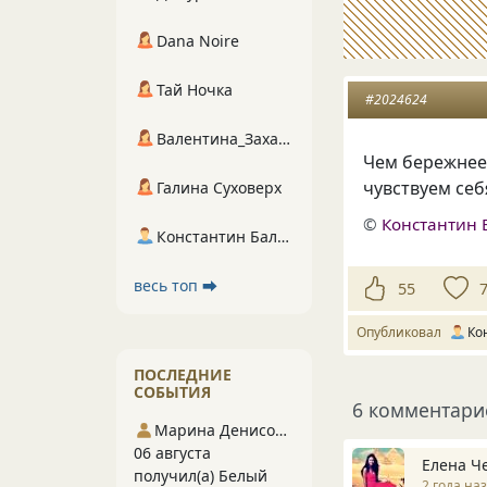
Dana Noire
Тай Ночка
#2024624
Валентина_Захарова
Чем бережнее
чувствуем себ
Галина Суховерх
©
Константин 
Константин Балухта
весь топ ⮕
55
Опубликовал
Ко
ПОСЛЕДНИЕ
СОБЫТИЯ
6 комментари
Марина Денисова 5
06 августа
Елена Ч
получил(а) Белый
2 года на