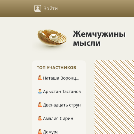
Войти
ТОП УЧАСТНИКОВ
Наташа Воронцова
Арыстан Тастанов
Двенадцать струн
Амалия Сирин
Демура