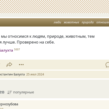
люди
животные
природа
отноше
 мы относимся к людям, природе, животным, тем
я лучше. Проверено на себе.
Балухта
5007
7
нстантин Балухта
25 июл 2024
ев
популярные
ернозубова
зад