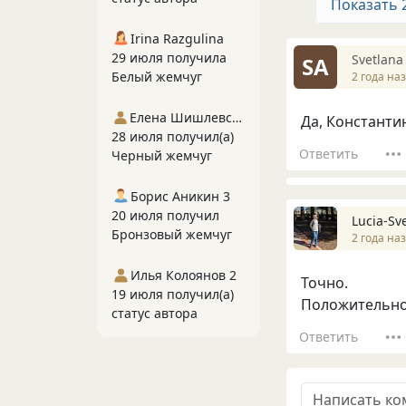
Показать 
Irina Razgulina
29 июля получила
Svetlana
SA
Белый жемчуг
2 года на
Елена Шишлевская
Да, Константин
28 июля получил(а)
Ответить
Черный жемчуг
Борис Аникин 3
20 июля получил
Lucia-Sv
Бронзовый жемчуг
2 года на
Илья Колоянов 2
Точно.
19 июля получил(а)
Положительно
статус автора
Ответить