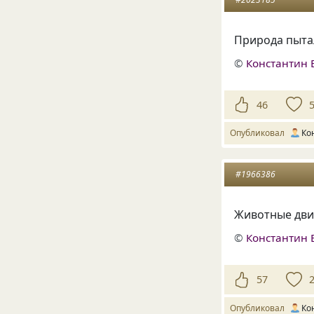
Природа пытал
©
Константин 
46
Опубликовал
Ко
#1966386
Животные дви
©
Константин 
57
Опубликовал
Ко