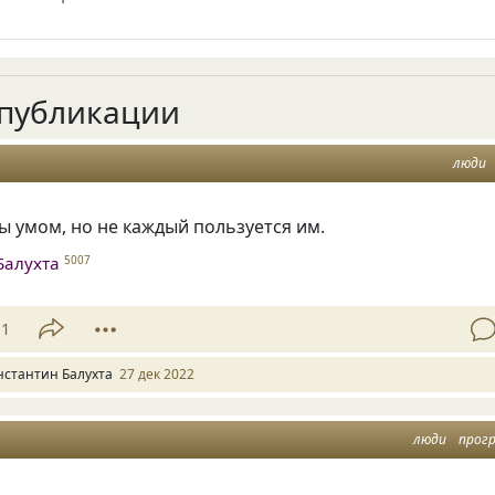
публикации
люди
 умом, но не каждый пользуется им.
Балухта
5007
11
нстантин Балухта
27 дек 2022
люди
прогр