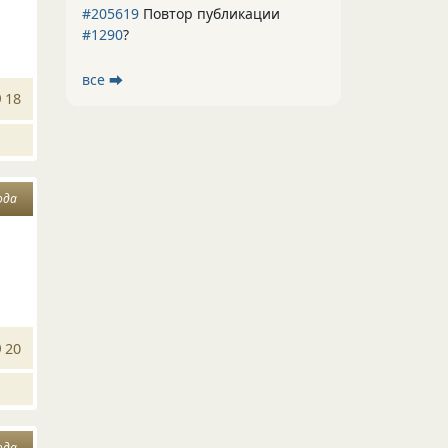
#205619
Повтор публикации
#1290
?
все ⮕
18
ода
20
ода