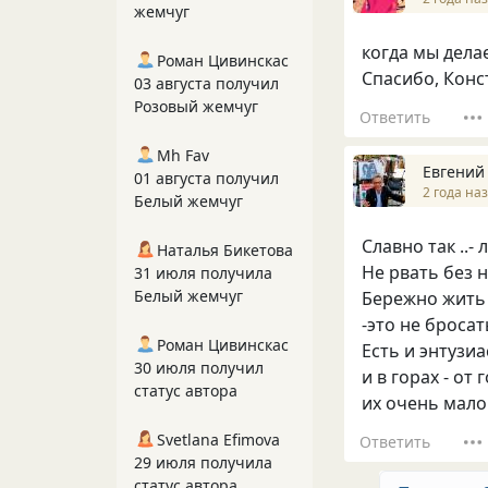
жемчуг
когда мы делае
Роман Цивинскас
Спасибо, Конс
03 августа получил
Розовый жемчуг
Ответить
Mh Fav
Евгений
01 августа получил
2 года на
Белый жемчуг
Славно так ..
Наталья Бикетова
Не рвать без 
31 июля получила
Белый жемчуг
Бережно жить 
-это не броса
Роман Цивинскас
Есть и энтузи
30 июля получил
и в горах - от 
статус автора
их очень мало..
Svetlana Efimova
Ответить
29 июля получила
статус автора