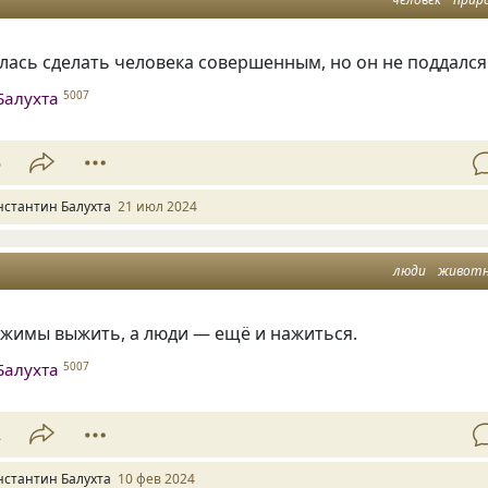
ась сделать человека совершенным, но он не поддался
Балухта
5007
5
нстантин Балухта
21 июл 2024
люди
живот
жимы выжить, а люди — ещё и нажиться.
Балухта
5007
2
нстантин Балухта
10 фев 2024