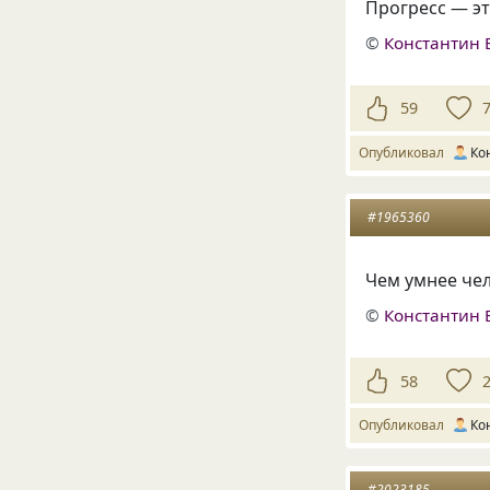
Прогресс — эт
©
Константин 
59
Опубликовал
Ко
#1965360
Чем умнее чел
©
Константин 
58
Опубликовал
Ко
#2023185