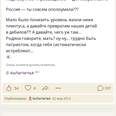
Россия — ты совсем ополоумела???
Мало было понизить уровень жизни ниже
плинтуса, а давайте превратим наших детей
в дебилов??! А давайте, чего уж там…
Родина говорите, мать? ну-ну… трудно быть
патриотом, когда тебя систематически
истребляют…
-К-
Очень хочется ругаться матом...
©
КоЛюЧеЧкА
461
54
6
107
Опубликовала
КоЛюЧеЧкА
02 мар 2013