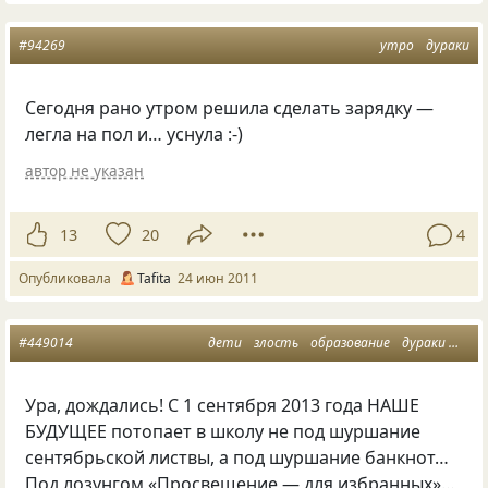
#94269
утро
дураки
Сегодня рано утром решила сделать зарядку —
легла на пол и… уснула :-)
автор не указан
13
20
4
Опубликовала
Tafita
24 июн 2011
#449014
дети
злость
образование
дураки
стр
Ура, дождались! С 1 сентября 2013 года НАШЕ
БУДУЩЕЕ потопает в школу не под шуршание
сентябрьской листвы, а под шуршание банкнот…
Под лозунгом
«
Просвещение — для избранных»…