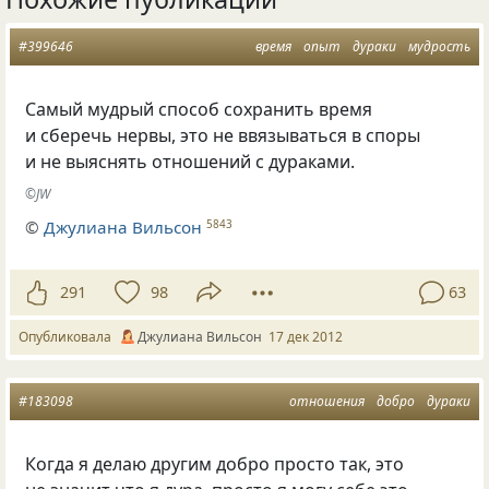
#399646
время
опыт
дураки
мудрость
Самый мудрый способ сохранить время
и сберечь нервы, это не ввязываться в споры
и не выяснять отношений с дураками.
©JW
©
Джулиана Вильсон
5843
291
98
63
Опубликовала
Джулиана Вильсон
17 дек 2012
#183098
отношения
добро
дураки
Когда я делаю другим добро просто так, это