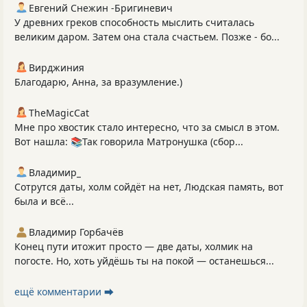
Евгений Снежин -Бригиневич
У древних греков способность мыслить считалась
великим даром. Затем она стала счастьем. Позже - бо...
Вирджиния
Благодарю, Анна, за вразумление.)
TheMagicCat
Мне про хвостик стало интересно, что за смысл в этом.
Вот нашла: 📚Так говорила Матронушка (сбор...
Владимир_
Сотрутся даты, холм сойдёт на нет, Людская память, вот
была и всё...
Владимир Горбачёв
Конец пути итожит просто — две даты, холмик на
погосте. Но, хоть уйдёшь ты на покой — останешься...
ещё комментарии ⮕