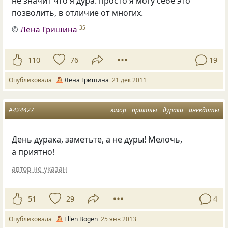
не значит что я дура. просто я могу себе это
позволить, в отличие от многих. ​
©
Лена Гришина
35
110
76
19
Опубликовала
Лена Гришина
21 дек 2011
#424427
юмор
приколы
дураки
анекдоты
День дурака, заметьте, а не дуры! Мелочь,
а приятно!
автор не указан
51
29
4
Опубликовала
Ellen Bogen
25 янв 2013