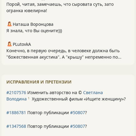
Порой, читая, замечаешь, что сыровата суть, зато
огранка ювелирна!
Наташа Воронцова
Я знала, что Вы оцените)))
PLutоvkА
Конечно, в первую очередь, в человеке должна быть
"божественная акустика". А "крышу" непременно по...
ИСПРАВЛЕНИЯ И ПРЕТЕНЗИИ
#2107576
Изменить авторство на ©
Светлана
Володина
Художественный фильм «Ищите женщину»
?
1
#1886781
Повтор публикации
#50807
?
#1347568
Повтор публикации
#50807
?