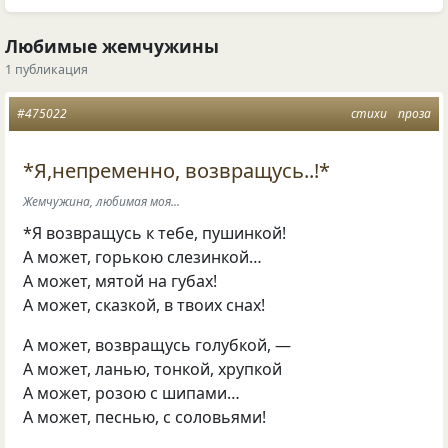
Любимые жемчужины
1 публикация
#475022
стихи
проза
*Я,непременно, возвращусь..!*
Жемчужина, любимая моя...
*Я возвращусь к тебе, пушинкой!
А может, горькою слезинкой…
А может, мятой на губах!
А может, сказкой, в твоих снах!
А может, возвращусь голубкой, —
А может, ланью, тонкой, хрупкой
А может, розою с шипами…
А может, песнью, с соловьями!