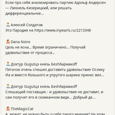
Если про себя анализировать партию Адольф Андерсен
— Лионель Кизерицкий, или решать
дифференциальное...
Алексей Солдатов
Это Пародия на https://www.inpearls.ru/2213348
Dana Noire
Цель не ясна… Время ограничено... Получай
удовольствие от процесса…
Дохтур Gugutцэ князь Беshбармакоff
Пятачок очень спешил доставить удовольствие Ослику
Иа и вместо большого и упругого шарика принес вял...
Дохтур Gugutцэ князь Беshбармакоff
Спешащий поставщик - и удовольствия не доставит, и
сам получит его в скомканном виде... Добрый де...
TheMagicCat
А, может, не нужно быть о себе такого мнения? На этом