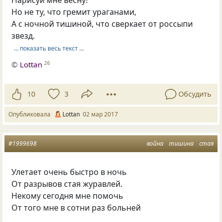
Но не ту, что гремит ураганами,
А с ночной тишиной, что сверкает от россыпи
звезд.
… показать весь текст …
©
Lottan
26
10
3
Обсудить
Опубликовала
Lottan
02 мар 2017
#1999698
война
тишина
стая
Улетает очень быстро в ночь
От разрывов стая журавлей.
Некому сегодня мне помочь
От того мне в сотни раз больней