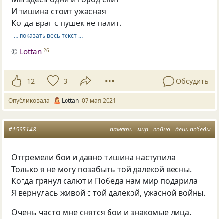
И тишина стоит ужасная
Когда враг с пушек не палит.
… показать весь текст …
©
Lottan
26
12
3
Обсудить
Опубликовала
Lottan
07 мая 2021
#1595148
память
мир
война
день победы
Отгремели бои и давно тишина наступила
Только я не могу позабыть той далекой весны.
Когда грянул салют и Победа нам мир подарила
Я вернулась живой с той далекой, ужасной войны.
Очень часто мне снятся бои и знакомые лица.