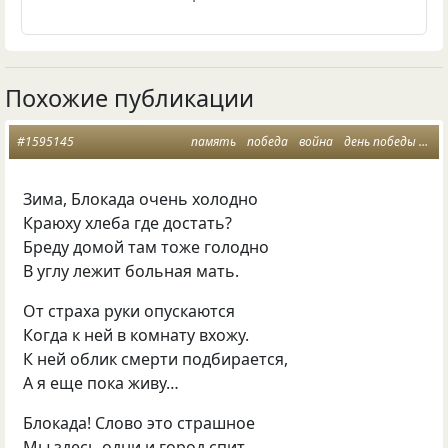
Похожие публикации
#1595145
память
победа
война
день победы
бло
Зима, Блокада очень холодно
Краюху хлеба где достать?
Бреду домой там тоже голодно
В углу лежит больная мать.
От страха руки опускаются
Когда к ней в комнату вхожу.
К ней облик смерти подбирается,
А я еще пока живу…
Блокада! Слово это страшное
Мы здесь одни и город спит