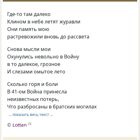
Где-то там далеко
Клином в небе летят журавли
Они память мою
растревожили вновь до рассвета
Снова мысли мои
Окунулись невольно в Войну
в то далекое, грозное
И слезами омытое лето
Сколько горя и боли
В 41-ом Война принесла
неизвестных потерь,
Что разбросаны в братских могилах
… показать весь текст …
©
Lottan
26