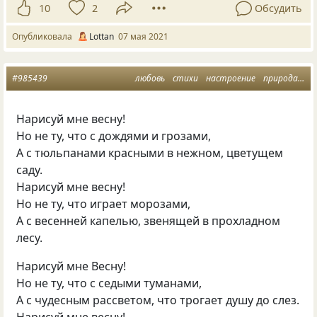
10
2
Обсудить
Опубликовала
Lottan
07 мая 2021
#985439
любовь
стихи
настроение
природа
ве
Нарисуй мне весну!
Но не ту, что с дождями и грозами,
А с тюльпанами красными в нежном, цветущем
саду.
Нарисуй мне весну!
Но не ту, что играет морозами,
А с весенней капелью, звенящей в прохладном
лесу.
Нарисуй мне Весну!
Но не ту, что с седыми туманами,
А с чудесным рассветом, что трогает душу до слез.
Нарисуй мне весну!