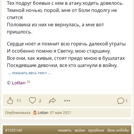
Тех подруг боевых с кем в атаку ходить довелось.
Темной ночью, порой, мне от боли подолгу не
спится
Половина из них не вернулась, а мне вот
пришлось.
Сердце ноет и помнит всю горечь далекой утраты
И особенно помню я Светку, мою старшину.
Все они, как живые, стоят предо мною в бушлатах
Поседевшие девочки, все кто шагнули в войну.
… показать весь текст …
©
Lottan
26
11
2
1
Опубликовала
Lottan
07 мая 2021
#1595146
память
война
праздник
день победы