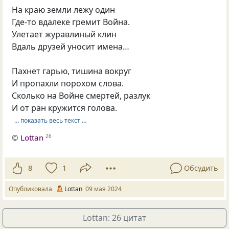
На краю земли лежу один
Где-то вдалеке гремит Война.
Улетает журавлиный клин
Вдаль друзей уносит имена…
Пахнет гарью, тишина вокруг
И пропахли порохом слова.
Сколько на Войне смертей, разлук
И от ран кружится голова.
… показать весь текст …
©
Lottan
26
8
1
Обсудить
Опубликовала
Lottan
09 мая 2024
Lottan: 26 цитат