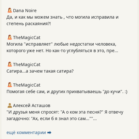
Dana Noire
Да, и как мы можем знать , что могила исправила и
степень раскаяния?!
TheMagicCat
Могила "исправляет" любые недостатки человека,
которого уже нет. Но как-то углубляться в это, пре...
TheMagicCat
Сатира...а зачем такая сатира?
TheMagicCat
Помогая себе сам, и других прихватываешь "до кучи". :)
Алексей Асташов
"И друзья меня спросят: "А о ком эта песня?" Я отвечу
загадочно: "Ах, если б я знал это сам...""...
ещё комментарии ⮕