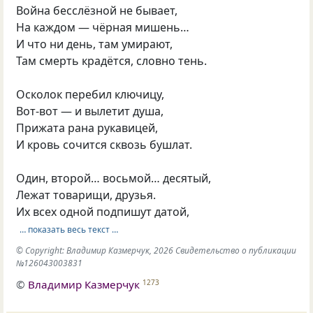
Война бесслёзной не бывает,
На каждом — чёрная мишень…
И что ни день, там умирают,
Там смерть крадётся, словно тень.
Осколок перебил ключицу,
Вот-вот — и вылетит душа,
Прижата рана рукавицей,
И кровь сочится сквозь бушлат.
Один, второй… восьмой… десятый,
Лежат товарищи, друзья.
Их всех одной подпишут датой,
… показать весь текст …
© Copyright: Владимир Казмерчук, 2026 Свидетельство о публикации
№126043003831
©
Владимир Казмерчук
1273