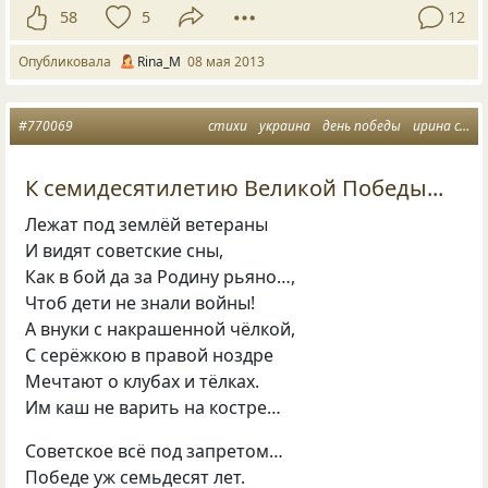
58
5
12
Опубликовала
Rina_M
08 мая 2013
#770069
стихи
украина
день победы
ирина самарина
К семидесятилетию Великой Победы...
Лежат под землёй ветераны
И видят советские сны,
Как в бой да за Родину рьяно…,
Чтоб дети не знали войны!
А внуки с накрашенной чёлкой,
С серёжкою в правой ноздре
Мечтают о клубах и тёлках.
Им каш не варить на костре…
Советское всё под запретом…
Победе уж семьдесят лет.