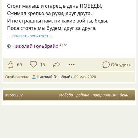
Стоят малыш и старец в день ПОБЕДЫ,
Сжимая крепко за руки, друг друга.
И не страшны нам, ни какие войны, беды.
Пока стоять мы будем, друг за друга.
… показать весь текст …
©
Николай Гольбрайх
4172
69
15
Обсудить
Опубликовал
Николай Гольбрайх
09 мая 2020
#1595332
свобода
родина
патриотизм
день победы
Защищая Победу, добытую нашими предками, мы
защищаем своих потомков.
автор не указан