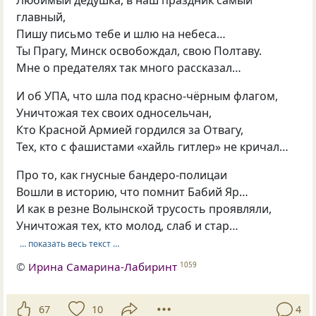
Любимый дедушка, в наш праздник самый
главный,
Пишу письмо тебе и шлю на небеса…
Ты Прагу, Минск освобождал, свою Полтаву.
Мне о предателях так много рассказал…
И об УПА, что шла под красно-чёрным флагом,
Уничтожая тех своих односельчан,
Кто Красной Армией гордился за Отвагу,
Тех, кто с фашистами «хайль гитлер» не кричал…
Про то, как гнусные бандеро-полицаи
Вошли в историю, что помнит Бабий Яр…
И как в резне Волынской трусость проявляли,
Уничтожая тех, кто молод, слаб и стар…
… показать весь текст …
©
Ирина Самарина-Лабиринт
1059
67
10
4