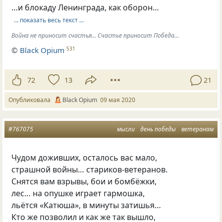
…и блокаду Ленинграда, как оборон…
… показать весь текст …
Война не приносит счастья... Счастье приносит Победа...
©
Вlack Opium
531
72
13
21
Опубликовала
Вlack Оpium
09 мая 2020
#767075
мысли
день победы
ветеранам
Чудом доживших, осталось вас мало,
страшной войны… стариков-ветеранов.
Снятся вам взрывы, бои и бомбёжки,
лес… на опушке играет гармошка,
льётся «Катюша», в минуты затишья…
Кто же позволил и как же так вышло,