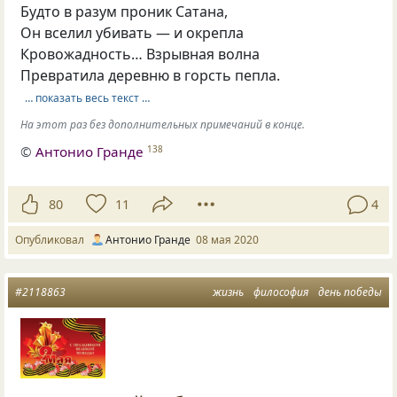
Будто в разум проник Сатана,
Он вселил убивать — и окрепла
Кровожадность… Взрывная волна
Превратила деревню в горсть пепла.
… показать весь текст …
На этот раз без дополнительных примечаний в конце.
©
Антонио Гранде
138
80
11
4
Опубликовал
Антонио Гранде
08 мая 2020
#2118863
жизнь
философия
день победы