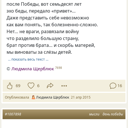
после Победы, вот семьдесят лет
эхо беды, передало «привет»…
Даже представить себе невозможно
как вам понять, так болезненно-сложно.
Нет… не враги, развязали войну
что разделило большую страну,
брат против брата… и скорбь матерей,
мы виноваты за слёзы детей.
… показать весь текст …
©
Людмила Щерблюк
7698
69
6
16
Опубликовала
Людмила Щерблюк
21 апр 2015
#1007898
мысли
день победы