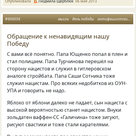
Опубликовала
Людмила Щерблюк
06 мая 2013
#900056
мысли
день победы
антифашистский фронт
Обращение к ненавидящим нашу
Победу
С вами всё понятно. Папа Ющенко попал в плен и
стал полицаем. Папа Турчинова перешёл на
сторону нацистов и служил в гитлеровском
аналоге стройбата. Папа Саши Сотника тоже
служил нацистам. Про всяких недобитков из ОУН-
УПА и говорить не надо.
Яблоко от яблони далеко не падает, сын нациста с
высокой вероятностью станет нацистом. Внуки
зольдатен ваффен-СС «Галичина» тоже зигуют,
рисуют свастики и тоже стали карателями.