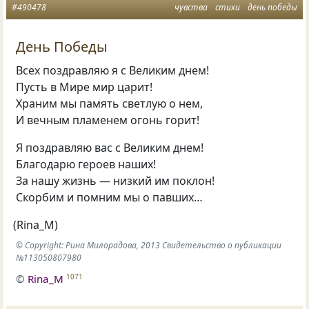
#490478
чувства
стихи
день победы
День Победы
Всех поздравляю я с Великим днем!
Пусть в Мире мир царит!
Храним мы память светлую о нем,
И вечным пламенем огонь горит!
Я поздравляю вас с Великим днем!
Благодарю героев наших!
За нашу жизнь — низкий им поклон!
Скорбим и помним мы о павших…
(
Rina_M)
© Copyright: Рина Милорадова, 2013 Свидетельство о публикации
№113050807980
©
Rina_M
1071