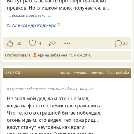
Вы тут рассказываете про зверства наших
предков. Но слишком мало, получается, в…
… показать весь текст …
©
Александр Роджерс
22
50
4
22
Опубликовала
Арина Забавина
15 июн 2016
#649974
стихи
память
совесть
день победы
в Украине предлагают отменить день ПОБЕДЫ!!!
Не знал мой дед, да и отец не знал,
когда на фронте с нечистью сражались.
Что те, кто в страшной битве побеждал,
огонь и дым, кто видел, тех пожарищ…
вдруг станут неугодны, как враги,