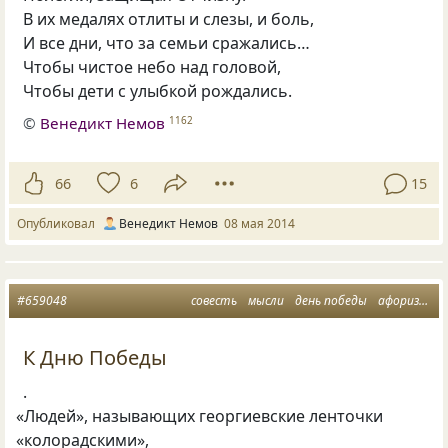
В их медалях отлиты и слезы, и боль,
И все дни, что за семьи сражались…
Чтобы чистое небо над головой,
Чтобы дети с улыбкой рождались.
©
Венедикт Немов
1162
66
6
15
Опубликовал
Венедикт Немов
08 мая 2014
#659048
совесть
мысли
день победы
афоризмусы
К Дню Победы
.
«
Людей», называющих георгиевские ленточки
«
колорадскими»,