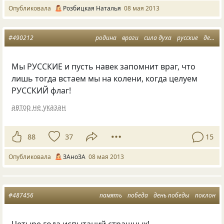
Опубликовала
Розбицкая Наталья
08 мая 2013
#490212
родина
враги
сила духа
русские
день победы
Мы РУССКИЕ и пусть навек запомнит враг, что
лишь тогда встаем мы на колени, когда целуем
РУССКИЙ флаг!
автор не указан
88
37
15
Опубликовала
ЗАноЗА
08 мая 2013
#487456
память
победа
день победы
поклон
Четыре года испытаний страшных!..