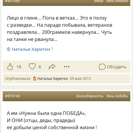
#491089
юмор
день победы
Лицо в глине… Попа в ветках… Это я ползу
с разведки… На параде побывала, ветеранов
поздравляла… 200граммов навернула… Чуть
на танке не рванула…
©
Наталья Харитон
2
18
6
Обсудить
Опубликовала
Наталья Харитон
09 мая 2013
#879166
благодарность
день победы
А им «Нужна была одна ПОБЕДА»,
И ОНИ (отцы, деды, прадеды)
ее добыли ценой собственной жизни !