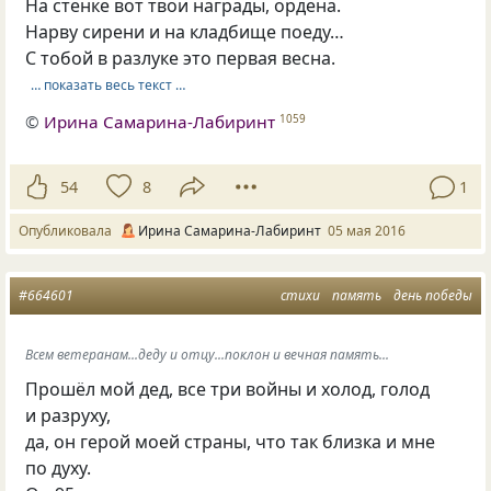
На стенке вот твои награды, ордена.
Нарву сирени и на кладбище поеду…
С тобой в разлуке это первая весна.
… показать весь текст …
©
Ирина Самарина-Лабиринт
1059
54
8
1
Опубликовала
Ирина Самарина-Лабиринт
05 мая 2016
#664601
стихи
память
день победы
Всем ветеранам...деду и отцу...поклон и вечная память...
Прошёл мой дед, все три войны и холод, голод
и разруху,
да, он герой моей страны, что так близка и мне
по духу.