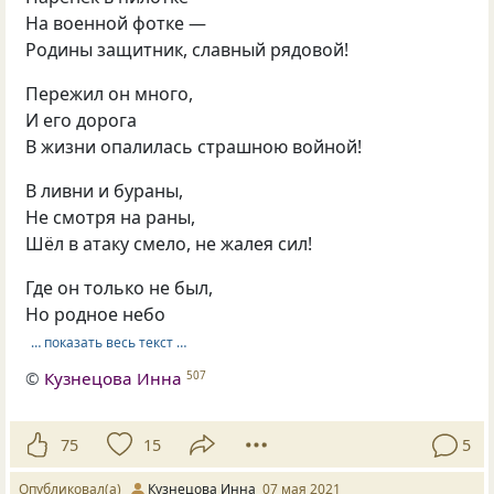
На военной фотке —
Родины защитник, славный рядовой!
Пережил он много,
И его дорога
В жизни опалилась страшною войной!
В ливни и бураны,
Не смотря на раны,
Шёл в атаку смело, не жалея сил!
Где он только не был,
Но родное небо
… показать весь текст …
©
Кузнецова Инна
507
75
15
5
Опубликовал(а)
Кузнецова Инна
07 мая 2021