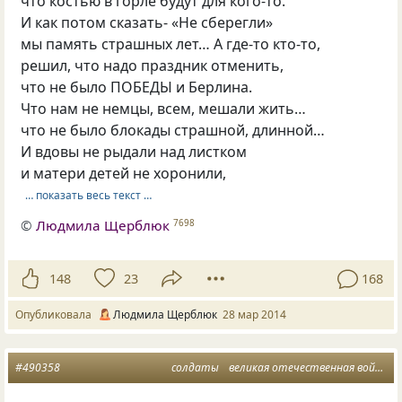
что костью в горле будут для кого-то.
И как потом сказать- «Не сберегли»
мы память страшных лет… А где-то кто-то,
решил, что надо праздник отменить,
что не было ПОБЕДЫ и Берлина.
Что нам не немцы, всем, мешали жить…
что не было блокады страшной, длинной…
И вдовы не рыдали над листком
и матери детей не хоронили,
… показать весь текст …
©
Людмила Щерблюк
7698
148
23
168
Опубликовала
Людмила Щерблюк
28 мар 2014
#490358
солдаты
великая отечественная война