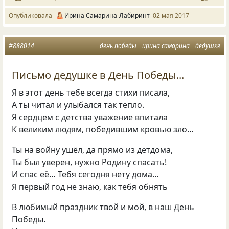
Опубликовала
Ирина Самарина-Лабиринт
02 мая 2017
#888014
день победы
ирина самарина
дедушке
Письмо дедушке в День Победы...
Я в этот день тебе всегда стихи писала,
А ты читал и улыбался так тепло.
Я сердцем с детства уважение впитала
К великим людям, победившим кровью зло…
Ты на войну ушёл, да прямо из детдома,
Ты был уверен, нужно Родину спасать!
И спас её… Тебя сегодня нету дома…
Я первый год не знаю, как тебя обнять
В любимый праздник твой и мой, в наш День
Победы.