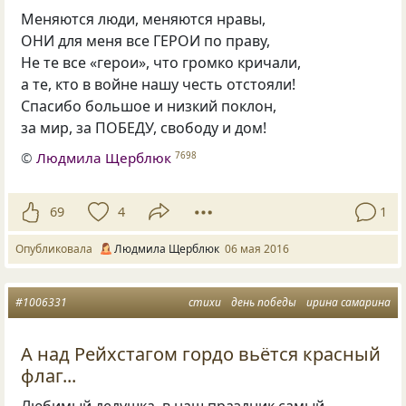
Меняются люди, меняются нравы,
ОНИ для меня все ГЕРОИ по праву,
Не те все «герои», что громко кричали,
а те, кто в войне нашу честь отстояли!
Спасибо большое и низкий поклон,
за мир, за ПОБЕДУ, свободу и дом!
©
Людмила Щерблюк
7698
69
4
1
Опубликовала
Людмила Щерблюк
06 мая 2016
#1006331
стихи
день победы
ирина самарина
А над Рейхстагом гордо вьётся красный
флаг...