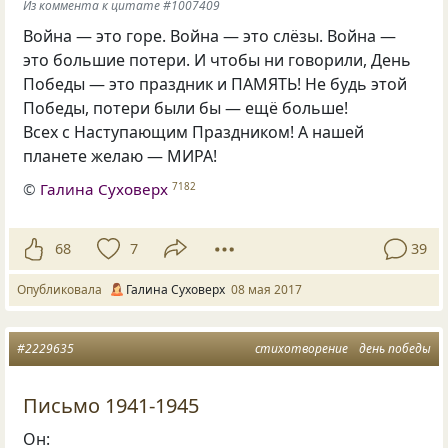
Из коммента к цитате #1007409
Война — это горе. Война — это слёзы. Война —
это большие потери. И чтобы ни говорили, День
Победы — это праздник и ПАМЯТЬ! Не будь этой
Победы, потери были бы — ещё больше!
Всех с Наступающим Праздником! А нашей
планете желаю — МИРА!
©
Галина Суховерх
7182
68
7
39
Опубликовала
Галина Суховерх
08 мая 2017
#2229635
стихотворение
день победы
Письмо 1941-1945
Он: