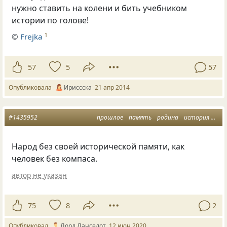
нужно ставить на колени и бить учебником
истории по голове!
©
Frejka
1
57
5
57
Опубликовала
Ириссска
21 апр 2014
#1435952
прошлое
память
родина
история
ден
Народ без своей исторической памяти, как
человек без компаса.
автор не указан
75
8
2
Опубликовал
Лорд Ланселот
12 июн 2020