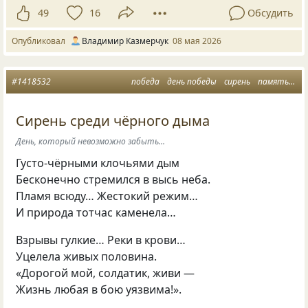
49
16
Обсудить
Опубликовал
Владимир Казмерчук
08 мая 2026
#1418532
победа
день победы
сирень
память о войне
Сирень среди чёрного дыма
День, который невозможно забыть...
Густо-чёрными клочьями дым
Бесконечно стремился в высь неба.
Пламя всюду… Жестокий режим…
И природа тотчас каменела…
Взрывы гулкие… Реки в крови…
Уцелела живых половина.
«Дорогой мой, солдатик, живи —
Жизнь любая в бою уязвима!».