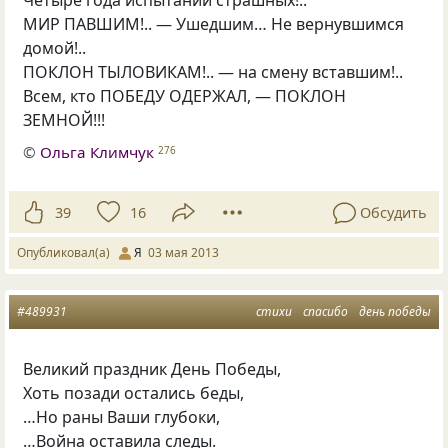
МИР ПАВШИМ!.. — Ушедшим… Не вернувшимся
домой!..
ПОКЛОН ТЫЛОВИКАМ!.. — на смену вставшим!..
Всем, кто ПОБЕДУ ОДЕРЖАЛ, — ПОКЛОН
ЗЕМНОЙ!!!
©
Ольга Климчук
276
39
16
Обсудить
Опубликовал(а)
Я
03 мая 2013
#489931
стихи
спасибо
день победы
Великий праздник День Победы,
Хоть позади остались беды,
…Но раны Ваши глубоки,
…Война оставила следы.