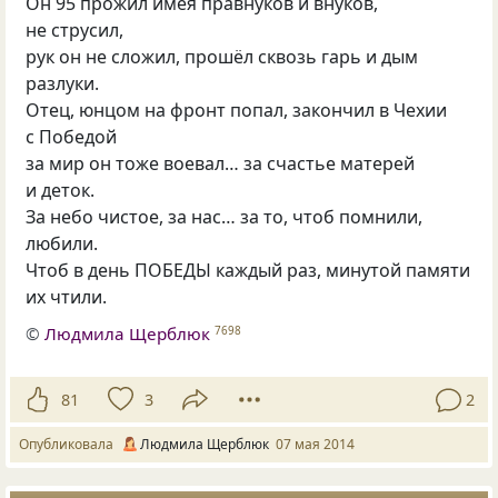
Он 95 прожил имея правнуков и внуков,
не струсил,
рук он не сложил, прошёл сквозь гарь и дым
разлуки.
Отец, юнцом на фронт попал, закончил в Чехии
с Победой
за мир он тоже воевал… за счастье матерей
и деток.
За небо чистое, за нас… за то, чтоб помнили,
любили.
Чтоб в день ПОБЕДЫ каждый раз, минутой памяти
их чтили.
©
Людмила Щерблюк
7698
81
3
2
Опубликовала
Людмила Щерблюк
07 мая 2014