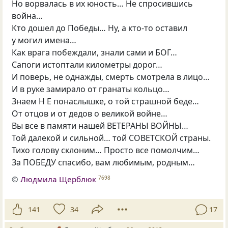
Но ворвалась в их юность… Не спросившись
война…
Кто дошел до Победы… Ну, а кто-то оставил
у могил имена…
Как врага побеждали, знали сами и БОГ…
Сапоги истоптали километры дорог…
И поверь, не однажды, смерть смотрела в лицо…
И в руке замирало от гранаты кольцо…
Знаем Н Е
понаслышке, о той страшной беде…
От отцов и от дедов о великой войне…
Вы все в памяти нашей ВЕТЕРАНЫ ВОЙНЫ…
Той далекой и сильной… той СОВЕТСКОЙ страны.
Тихо голову склоним… Просто все помолчим…
За ПОБЕДУ спасибо, вам любимым, родным…
©
Людмила Щерблюк
7698
141
34
17