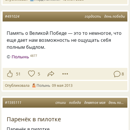
#491024
гордость
день победы
Память о Великой Победе — это то немногое, что
еще дает нам возможность не ощущать себя
полным быдлом.
©
Полынь
4877
51
5
8
Опубликовала
Полынь
09 мая 2013
#1595111
стихи
победа
девятое мая
день победы
Паренёк в пилотке
Паренёк в пилотке