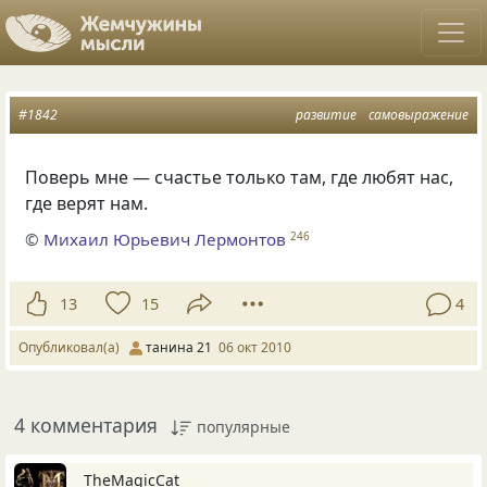
#1842
развитие
самовыражение
Поверь мне — счастье только там, где любят нас,
где верят нам.
©
Михаил Юрьевич Лермонтов
246
13
15
4
Опубликовал(а)
танина 21
06 окт 2010
4 комментария
популярные
TheMagicCat