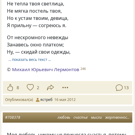
Не тепла твоя светлица,
Не мягка постель твоя,
Но к устам твоим, девица,
Я прильну — согреюсь я.
От нескромного невежды
Занавесь окно платком;
Ну, — скидай свои одежды,
… показать весь текст …
©
Михаил Юрьевич Лермонтов
246
8
2
13
Опубликовал(а)
ястреб
16 мая 2012
#708378
любовь
счастье
мысли
жертвенность
Моя любовь никому не принесла счастья, потому