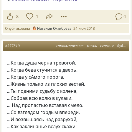
8
1
4
Опубликовала
Наталия Октябрёва
24 июл 2013
#377810
самовыражение
жизнь
счастье
будущее
…Когда душа черна тревогой.
…Когда беда стучится в дверь.
…Когда у сАмого порога,
…Жизнь только из плохих вестей.
…Ты подними судьбу с колена,
…Собрав всю волю в кулаки.
… Над пропастью вставая смело.
…Со взглядом гордым впереди.
…И возвышаясь над разрухой,
…Как заклинанье вслух скажи: