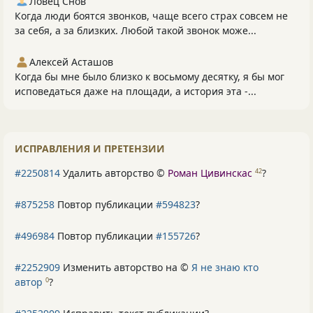
Ловец Снов
Когда люди боятся звонков, чаще всего страх совсем не
за себя, а за близких. Любой такой звонок може...
Алексей Асташов
Когда бы мне было близко к восьмому десятку, я бы мог
исповедаться даже на площади, а история эта -...
ИСПРАВЛЕНИЯ И ПРЕТЕНЗИИ
#2250814
Удалить авторство ©
Роман Цивинскас
?
42
#875258
Повтор публикации
#594823
?
#496984
Повтор публикации
#155726
?
#2252909
Изменить авторство на ©
Я не знаю кто
автор
?
0