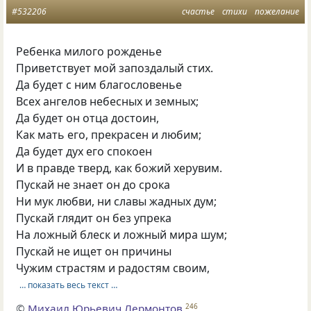
#532206
счастье
стихи
пожелание
Ребенка милого рожденье
Приветствует мой запоздалый стих.
Да будет с ним благословенье
Всех ангелов небесных и земных;
Да будет он отца достоин,
Как мать его, прекрасен и любим;
Да будет дух его спокоен
И в правде тверд, как божий херувим.
Пускай не знает он до срока
Ни мук любви, ни славы жадных дум;
Пускай глядит он без упрека
На ложный блеск и ложный мира шум;
Пускай не ищет он причины
Чужим страстям и радостям своим,
… показать весь текст …
©
Михаил Юрьевич Лермонтов
246